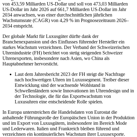
von 453,59 Milliarden US-Dollar und soll von 473,03 Milliarden
US-Dollar im Jahr 2026 auf 661,7 Milliarden US-Dollar im Jahr
2034 anwachsen, was einer durchschnittlichen jährlichen
Wachstumsrate (CAGR) von 4,29 % im Prognosezeitraum 2026–
2034 entspricht.
Der globale Markt für Luxusgüter dürfte dank der
Branchenexpansion und des Einflusses führender Hersteller ein
starkes Wachstum verzeichnen. Der Verband der Schweizerischen
Uhrenindustrie (FH) berichtet von stetig steigenden Schweizer
Uhrenexporten, insbesondere nach Asien, wo China als
Hauptabnehmer hervorsticht.
Laut dem Jahresbericht 2023 der FH steigt die Nachfrage
nach hochwertigen Uhren im Luxussegment. Treiber dieser
Entwicklung sind der wachsende Wohlstand in
Schwellenländern sowie Innovationen im Uhrendesign und in
der Technologie, die für das Exportwachstum von
Luxusuhren eine entscheidende Rolle spielen.
In Europa unterstreichen die Handelsdaten von Eurostat die
anhaltende Führungsrolle der Europäischen Union in der Produktion
und im Export von Luxusgütern, insbesondere im Bereich Mode
und Lederwaren. Italien und Frankreich bleiben führend und
verzeichnen ein kontinuierliches Wachstum ihrer Luxusexporte.