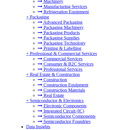
Machinery
Manufacturing Services
Refrigeration Equipment
+
Packaging
Advanced Packaging
Packaging Machinery
Packaging Products
Packaging Supplies
Packaging Technology
Printing & Labelling
+
Professional & Commercial Services
Commercial Services
Consumer & B2C Services
Professional Services
+
Real Estate & Construction
Construction
Construction Equipment
Construction Materials
Real Estate
+
Semiconductor & Electronics
Electronic Components
Integrated Circuit (IC)
Semiconductor Components
Semiconductor Foundries
Data Insights