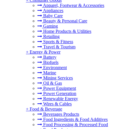
+
Consumer Goods
Apparel, Footwear & Accessories
Appliances
Baby Care
Beauty & Personal Care
Gaming
Home Products & Utilities
Retailing
Sports & Fitness
Travel & Tourism
+
Energy & Power
Battery
Biofuels
Environment
Marine
Mining Services
Oil & Gas
Power Equipment
Power Generation
Renewable Energy
Wires & Cables
+
Food & Beverage
Beverages Products
Food Ingredients & Food Additives
Food Processing & Processed Food