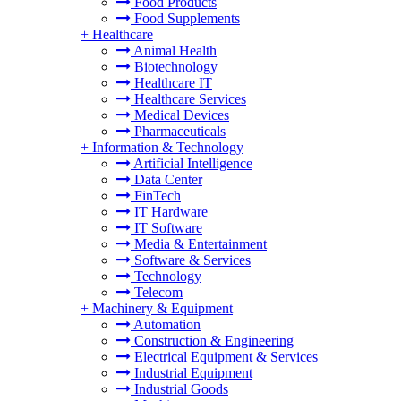
Food Products
Food Supplements
+
Healthcare
Animal Health
Biotechnology
Healthcare IT
Healthcare Services
Medical Devices
Pharmaceuticals
+
Information & Technology
Artificial Intelligence
Data Center
FinTech
IT Hardware
IT Software
Media & Entertainment
Software & Services
Technology
Telecom
+
Machinery & Equipment
Automation
Construction & Engineering
Electrical Equipment & Services
Industrial Equipment
Industrial Goods