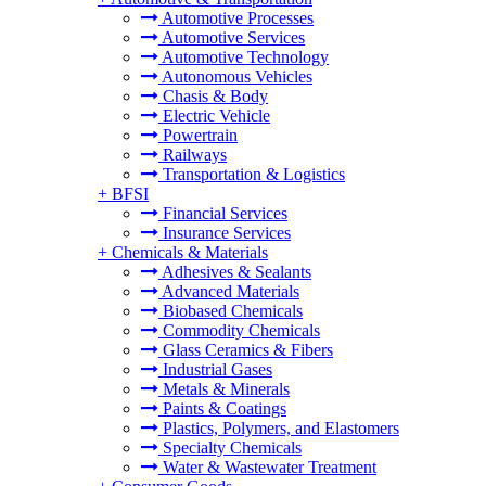
Automotive Processes
Automotive Services
Automotive Technology
Autonomous Vehicles
Chasis & Body
Electric Vehicle
Powertrain
Railways
Transportation & Logistics
+
BFSI
Financial Services
Insurance Services
+
Chemicals & Materials
Adhesives & Sealants
Advanced Materials
Biobased Chemicals
Commodity Chemicals
Glass Ceramics & Fibers
Industrial Gases
Metals & Minerals
Paints & Coatings
Plastics, Polymers, and Elastomers
Specialty Chemicals
Water & Wastewater Treatment