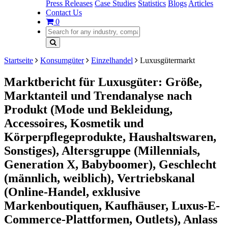
Press Releases
Case Studies
Statistics
Blogs
Articles
Contact Us
0
Startseite
Konsumgüter
Einzelhandel
Luxusgütermarkt
Marktbericht für Luxusgüter: Größe,
Marktanteil und Trendanalyse nach
Produkt (Mode und Bekleidung,
Accessoires, Kosmetik und
Körperpflegeprodukte, Haushaltswaren,
Sonstiges), Altersgruppe (Millennials,
Generation X, Babyboomer), Geschlecht
(männlich, weiblich), Vertriebskanal
(Online-Handel, exklusive
Markenboutiquen, Kaufhäuser, Luxus-E-
Commerce-Plattformen, Outlets), Anlass