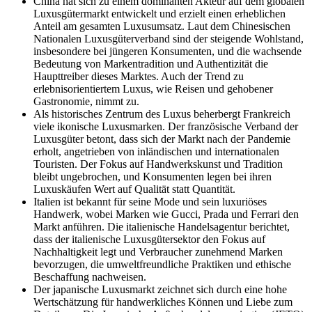
China hat sich zu einem dominanten Akteur auf dem globalen
Luxusgütermarkt entwickelt und erzielt einen erheblichen
Anteil am gesamten Luxusumsatz. Laut dem Chinesischen
Nationalen Luxusgüterverband sind der steigende Wohlstand,
insbesondere bei jüngeren Konsumenten, und die wachsende
Bedeutung von Markentradition und Authentizität die
Haupttreiber dieses Marktes. Auch der Trend zu
erlebnisorientiertem Luxus, wie Reisen und gehobener
Gastronomie, nimmt zu.
Als historisches Zentrum des Luxus beherbergt Frankreich
viele ikonische Luxusmarken. Der französische Verband der
Luxusgüter betont, dass sich der Markt nach der Pandemie
erholt, angetrieben von inländischen und internationalen
Touristen. Der Fokus auf Handwerkskunst und Tradition
bleibt ungebrochen, und Konsumenten legen bei ihren
Luxuskäufen Wert auf Qualität statt Quantität.
Italien ist bekannt für seine Mode und sein luxuriöses
Handwerk, wobei Marken wie Gucci, Prada und Ferrari den
Markt anführen. Die italienische Handelsagentur berichtet,
dass der italienische Luxusgütersektor den Fokus auf
Nachhaltigkeit legt und Verbraucher zunehmend Marken
bevorzugen, die umweltfreundliche Praktiken und ethische
Beschaffung nachweisen.
Der japanische Luxusmarkt zeichnet sich durch eine hohe
Wertschätzung für handwerkliches Können und Liebe zum