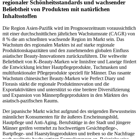
regionaler Schönheitsstandards und wachsender
Beliebtheit von Produkten mit natürlichen
Inhaltsstoffen
Die Region Asien-Pazifik wird im Prognosezeitraum voraussichtlich
mit einer durchschnittlichen jährlichen Wachstumsrate (CAGR) von
8 % die am schnellsten wachsende Region im Markt sein. Das
Wachstum des regionalen Marktes ist auf starke regionale
Produktionskapazitäten und den zunehmenden globalen Einfluss
asiatischer Beauty-Innovationen zurückzuführen. Die weltweite
Beliebtheit von K-Beauty-Marken wie Innisfree und Laneige fördert
die Entwicklung leichter Hautpflegeprodukte, Tuchmasken und
multifunktionaler Pflegeprodukte speziell für Männer. Das rasante
Wachstum chinesischer Beauty-Marken wie Perfect Diary und
Florasis stärkt die regionale Produktinnovation und die
Exportaktivitäten und unterstützt so eine breitere Diversifizierung
und Expansion von Männerpflegeprodukten in den Märkten des
asiatisch-pazifischen Raums.
Der japanische Markt wächst aufgrund des steigenden Bewusstseins
männlicher Konsumenten für ihr äußeres Erscheinungsbild,
Hautpflege und Anti-Aging. Berufstätige in der Stadt und jüngere
Männer greifen vermehrt zu hochwertigen Gesichtspflege-,
Bartpflege- und Haarstylingprodukten und treiben so die Nachfrage