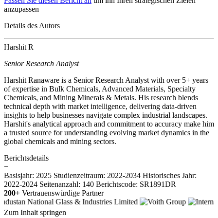
Passen Sie diesen Bericht an
um ihn Ihren strategischen Zielen
anzupassen
Details des Autors
Harshit R
Senior Research Analyst
Harshit Ranaware is a Senior Research Analyst with over 5+ years
of expertise in Bulk Chemicals, Advanced Materials, Specialty
Chemicals, and Mining Minerals & Metals. His research blends
technical depth with market intelligence, delivering data-driven
insights to help businesses navigate complex industrial landscapes.
Harshit's analytical approach and commitment to accuracy make him
a trusted source for understanding evolving market dynamics in the
global chemicals and mining sectors.
Berichtsdetails
−
Basisjahr: 2025
Studienzeitraum: 2022-2034
Historisches Jahr:
2022-2024
Seitenanzahl: 140
Berichtscode: SR1891DR
200+
Vertrauenswürdige Partner
Zum Inhalt springen