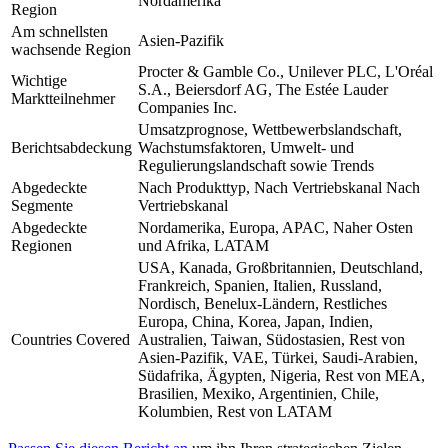
Nordamerika
Region
Am schnellsten
Asien-Pazifik
wachsende Region
Procter & Gamble Co., Unilever PLC, L'Oréal
Wichtige
S.A., Beiersdorf AG, The Estée Lauder
Marktteilnehmer
Companies Inc.
Umsatzprognose, Wettbewerbslandschaft,
Berichtsabdeckung
Wachstumsfaktoren, Umwelt- und
Regulierungslandschaft sowie Trends
Abgedeckte
Nach Produkttyp, Nach Vertriebskanal Nach
Segmente
Vertriebskanal
Abgedeckte
Nordamerika, Europa, APAC, Naher Osten
Regionen
und Afrika, LATAM
USA, Kanada, Großbritannien, Deutschland,
Frankreich, Spanien, Italien, Russland,
Nordisch, Benelux-Ländern, Restliches
Europa, China, Korea, Japan, Indien,
Countries Covered
Australien, Taiwan, Südostasien, Rest von
Asien-Pazifik, VAE, Türkei, Saudi-Arabien,
Südafrika, Ägypten, Nigeria, Rest von MEA,
Brasilien, Mexiko, Argentinien, Chile,
Kolumbien, Rest von LATAM