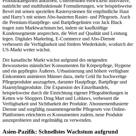
Produktkategorien ankurbelt. Unternehmen entwickeln innovative,
natürliche und multifunktionale Formulierungen, wie beispielsweise
Bevel mit seinen speziellen Rasiersystemen für empfindliche Haut
und Harry’s mit seinen Abo-basierten Rasier- und Pflegesets. Auch
die Premium-Hautpflege- und Bartpflegelinien von Jack Black
tragen zum Marktwachstum bei, indem sie kaufkräftige
Kundensegmente ansprechen, die Wert auf Qualität und Leistung
legen. Digitales Marketing, E-Commerce und Abo-Dienste
verbessern die Verfügbarkeit und fördern Wiederkäufe, wodurch der
US-Markt weiter wächst.
Der kanadische Markt wächst aufgrund des steigenden
Bewusstseins männlicher Konsumenten für Körperpflege, Hygiene
und ein gepflegtes Äußeres. Urbanisierung und höhere verfügbare
Einkommen animieren Männer dazu, mehr Geld für hochwertige
Pflegeprodukte auszugeben, darunter Hautpflege, Bartpflege und
Haarstylingprodukte. Die Expansion des Einzelhandels,
beispielsweise durch die Einrichtung eigener Pflegeabteilungen in
Ketten wie Shoppers Drug Mart und Loblaws, verbessert die
Verfügbarkeit und Sichtbarkeit der Produkte. Abonnementbasierte
Dienste und sorgfältig zusammengestellte Pflegesets von Online-
Plattformen erleichtern es Konsumenten zudem, neue Produkte
auszuprobieren und regelmäßig zu verwenden.
Asien-Pazifik: Schnellstes Wachstum aufgrund