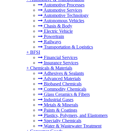
Automotive Processes
Automotive Services
Automotive Technology
Autonomous Vehicles
Chasis & Body
Electric Vehicle
Powertrain
Railways
Transportation & Logistics
+
BFSI
Financial Services
Insurance Services
+
Chemicals & Materials
Adhesives & Sealants
Advanced Materials
Biobased Chemicals
Commodity Chemicals
Glass Ceramics & Fibers
Industrial Gases
Metals & Minerals
Paints & Coatings
Plastics, Polymers, and Elastomers
Specialty Chemicals
Water & Wastewater Treatment