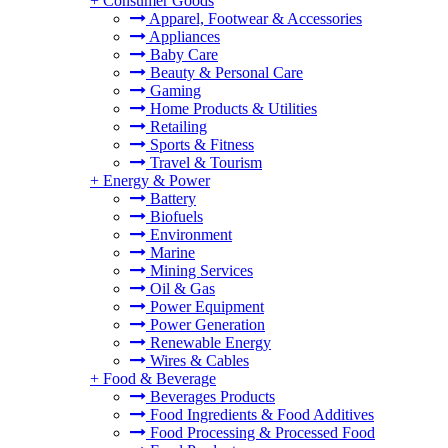
+
Consumer Goods
Apparel, Footwear & Accessories
Appliances
Baby Care
Beauty & Personal Care
Gaming
Home Products & Utilities
Retailing
Sports & Fitness
Travel & Tourism
+
Energy & Power
Battery
Biofuels
Environment
Marine
Mining Services
Oil & Gas
Power Equipment
Power Generation
Renewable Energy
Wires & Cables
+
Food & Beverage
Beverages Products
Food Ingredients & Food Additives
Food Processing & Processed Food