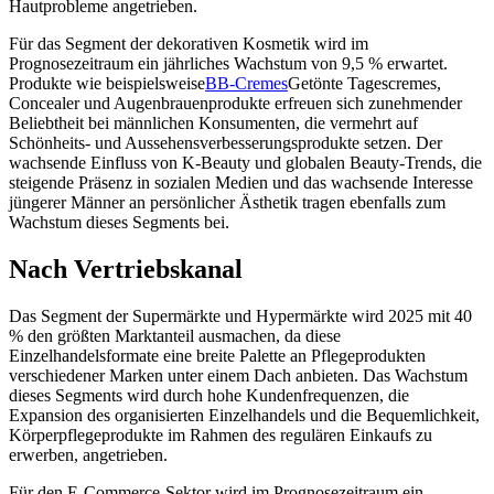
Hautprobleme angetrieben.
Für das Segment der dekorativen Kosmetik wird im
Prognosezeitraum ein jährliches Wachstum von 9,5 % erwartet.
Produkte wie beispielsweise
BB-Cremes
Getönte Tagescremes,
Concealer und Augenbrauenprodukte erfreuen sich zunehmender
Beliebtheit bei männlichen Konsumenten, die vermehrt auf
Schönheits- und Aussehensverbesserungsprodukte setzen. Der
wachsende Einfluss von K-Beauty und globalen Beauty-Trends, die
steigende Präsenz in sozialen Medien und das wachsende Interesse
jüngerer Männer an persönlicher Ästhetik tragen ebenfalls zum
Wachstum dieses Segments bei.
Nach Vertriebskanal
Das Segment der Supermärkte und Hypermärkte wird 2025 mit 40
% den größten Marktanteil ausmachen, da diese
Einzelhandelsformate eine breite Palette an Pflegeprodukten
verschiedener Marken unter einem Dach anbieten. Das Wachstum
dieses Segments wird durch hohe Kundenfrequenzen, die
Expansion des organisierten Einzelhandels und die Bequemlichkeit,
Körperpflegeprodukte im Rahmen des regulären Einkaufs zu
erwerben, angetrieben.
Für den E-Commerce-Sektor wird im Prognosezeitraum ein