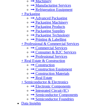
Machinery
Manufacturing Services
Refrigeration Equipment
+
Packaging
Advanced Packaging
Packaging Machinery
Packaging Products
Packaging Supplies
Packaging Technology
Printing & Labelling
+
Professional & Commercial Services
Commercial Services
Consumer & B2C Services
Professional Services
+
Real Estate & Construction
Construction
Construction Equipment
Construction Materials
Real Estate
+
Semiconductor & Electronics
Electronic Components
Integrated Circuit (IC)
Semiconductor Components
Semiconductor Foundries
Data Insights