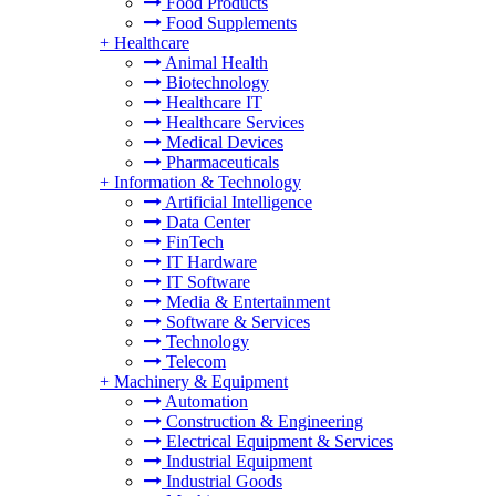
Food Products
Food Supplements
+
Healthcare
Animal Health
Biotechnology
Healthcare IT
Healthcare Services
Medical Devices
Pharmaceuticals
+
Information & Technology
Artificial Intelligence
Data Center
FinTech
IT Hardware
IT Software
Media & Entertainment
Software & Services
Technology
Telecom
+
Machinery & Equipment
Automation
Construction & Engineering
Electrical Equipment & Services
Industrial Equipment
Industrial Goods