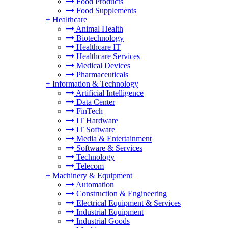
Food Products
Food Supplements
+
Healthcare
Animal Health
Biotechnology
Healthcare IT
Healthcare Services
Medical Devices
Pharmaceuticals
+
Information & Technology
Artificial Intelligence
Data Center
FinTech
IT Hardware
IT Software
Media & Entertainment
Software & Services
Technology
Telecom
+
Machinery & Equipment
Automation
Construction & Engineering
Electrical Equipment & Services
Industrial Equipment
Industrial Goods