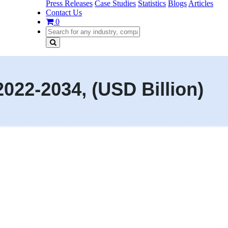
Press Releases
Case Studies
Statistics
Blogs
Articles
Contact Us
0