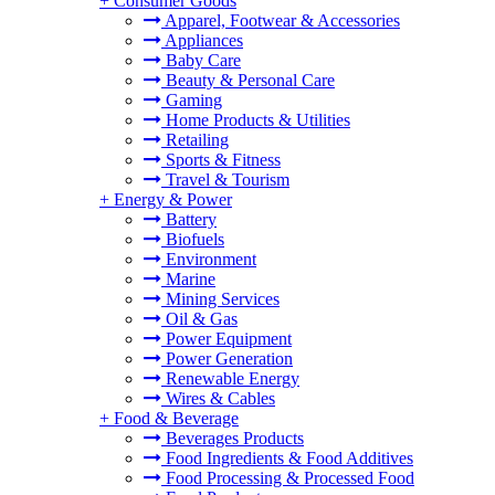
+
Consumer Goods
Apparel, Footwear & Accessories
Appliances
Baby Care
Beauty & Personal Care
Gaming
Home Products & Utilities
Retailing
Sports & Fitness
Travel & Tourism
+
Energy & Power
Battery
Biofuels
Environment
Marine
Mining Services
Oil & Gas
Power Equipment
Power Generation
Renewable Energy
Wires & Cables
+
Food & Beverage
Beverages Products
Food Ingredients & Food Additives
Food Processing & Processed Food