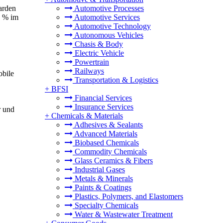
arden
Automotive Processes
5 % im
Automotive Services
Automotive Technology
Autonomous Vehicles
Chasis & Body
Electric Vehicle
Powertrain
Railways
obile
Transportation & Logistics
+
BFSI
Financial Services
Insurance Services
r und
+
Chemicals & Materials
Adhesives & Sealants
Advanced Materials
Biobased Chemicals
Commodity Chemicals
Glass Ceramics & Fibers
Industrial Gases
Metals & Minerals
Paints & Coatings
Plastics, Polymers, and Elastomers
Specialty Chemicals
Water & Wastewater Treatment