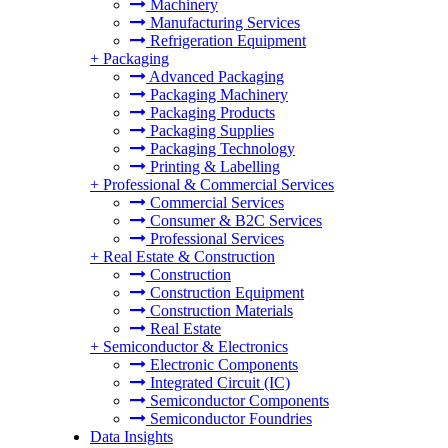
Machinery
Manufacturing Services
Refrigeration Equipment
+
Packaging
Advanced Packaging
Packaging Machinery
Packaging Products
Packaging Supplies
Packaging Technology
Printing & Labelling
+
Professional & Commercial Services
Commercial Services
Consumer & B2C Services
Professional Services
+
Real Estate & Construction
Construction
Construction Equipment
Construction Materials
Real Estate
+
Semiconductor & Electronics
Electronic Components
Integrated Circuit (IC)
Semiconductor Components
Semiconductor Foundries
Data Insights