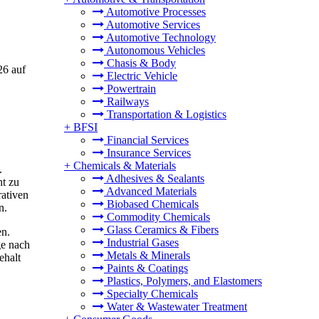
Automotive Processes
Automotive Services
Automotive Technology
Autonomous Vehicles
Chasis & Body
26 auf
Electric Vehicle
Powertrain
Railways
Transportation & Logistics
+
BFSI
Financial Services
Insurance Services
+
Chemicals & Materials
.
Adhesives & Sealants
ht zu
Advanced Materials
rativen
Biobased Chemicals
n.
Commodity Chemicals
Glass Ceramics & Fibers
en.
Industrial Gases
ge nach
Metals & Minerals
ehalt
Paints & Coatings
Plastics, Polymers, and Elastomers
Specialty Chemicals
Water & Wastewater Treatment