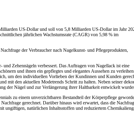
illiarden US-Dollar und soll von 5,8 Milliarden US-Dollar im Jahr 20
schnittlichen jährlichen Wachstumsrate (CAGR) von 5,98 % im
de Nachfrage der Verbraucher nach Nagelkunst- und Pflegeprodukten,
r- und Zehennägeln verbessert. Das Auftragen von Nagellack ist eine
rschönern und ihnen ein gepflegtes und elegantes Aussehen zu verleihen
tlich, um den individuellen Vorlieben der Kundinnen und Kunden gerec
und mit den aktuellen Modetrends Schritt zu halten. Neben seiner deko
rkung der Nägel und zur Verlängerung ihrer Haltbarkeit entwickelt wurde
ennials zu einem unverzichtbaren Bestandteil der Körperpflege geword
 Nachfrage gerechnet. Darüber hinaus wird erwartet, dass die Nachfra
 ungiftigen, natürlichen Inhaltsstoffen und reduziertem Chemikalieng