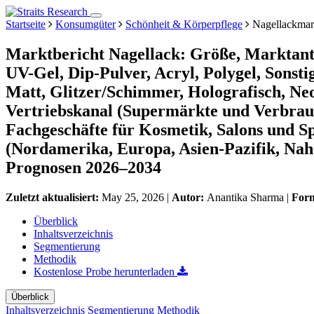
Startseite
Konsumgüter
Schönheit & Körperpflege
Nagellackmar
Marktbericht Nagellack: Größe, Marktant
UV-Gel, Dip-Pulver, Acryl, Polygel, Sonst
Matt, Glitzer/Schimmer, Holografisch, Neo
Vertriebskanal (Supermärkte und Verbrau
Fachgeschäfte für Kosmetik, Salons und 
(Nordamerika, Europa, Asien-Pazifik, Nah
Prognosen 2026–2034
Zuletzt aktualisiert:
May 25, 2026
|
Autor:
Anantika Sharma
|
For
Überblick
Inhaltsverzeichnis
Segmentierung
Methodik
Kostenlose Probe herunterladen
Überblick
Inhaltsverzeichnis
Segmentierung
Methodik