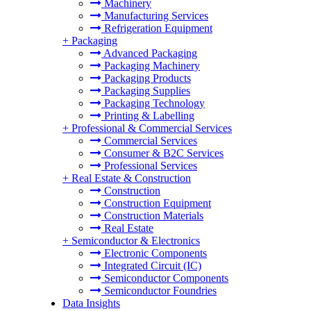
Machinery
Manufacturing Services
Refrigeration Equipment
+
Packaging
Advanced Packaging
Packaging Machinery
Packaging Products
Packaging Supplies
Packaging Technology
Printing & Labelling
+
Professional & Commercial Services
Commercial Services
Consumer & B2C Services
Professional Services
+
Real Estate & Construction
Construction
Construction Equipment
Construction Materials
Real Estate
+
Semiconductor & Electronics
Electronic Components
Integrated Circuit (IC)
Semiconductor Components
Semiconductor Foundries
Data Insights