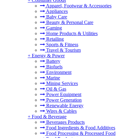
+
Consumer Goods
Apparel, Footwear & Accessories
Appliances
Baby Care
Beauty & Personal Care
Gaming
Home Products & Utilities
Retailing
Sports & Fitness
Travel & Tourism
+
Energy & Power
Battery
Biofuels
Environment
Marine
Mining Services
Oil & Gas
Power Equipment
Power Generation
Renewable Energy
Wires & Cables
+
Food & Beverage
Beverages Products
Food Ingredients & Food Additives
Food Processing & Processed Food