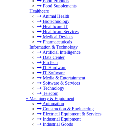
Food Products
Food Supplements
+
Healthcare
Animal Health
Biotechnology
Healthcare IT
Healthcare Services
Medical Devices
Pharmaceuticals
+
Information & Technology
Artificial Intelligence
Data Center
FinTech
IT Hardware
IT Software
Media & Entertainment
Software & Services
Technology
Telecom
+
Machinery & Equipment
Automation
Construction & Engineering
Electrical Equipment & Services
Industrial Equipment
Industrial Goods