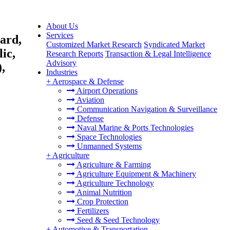
About Us
Services
ard,
Customized Market Research
Syndicated Market
ic,
Research Reports
Transaction & Legal Intelligence
Advisory
,
Industries
+
Aerospace & Defense
Airport Operations
Aviation
Communication Navigation & Surveillance
Defense
Naval Marine & Ports Technologies
Space Technologies
Unmanned Systems
+
Agriculture
Agriculture & Farming
Agriculture Equipment & Machinery
Agriculture Technology
Animal Nutrition
Crop Protection
Fertilizers
Seed & Seed Technology
+
Automotive & Transportation