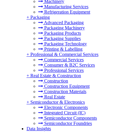
Machinery
Manufacturing Services
Refrigeration Equipment
+
Packaging
Advanced Packaging
Packaging Machinery
Packaging Products
Packaging Supplies
Packaging Technology
Printing & Labelling
+
Professional & Commercial Services
Commercial Services
Consumer & B2C Services
Professional Services
+
Real Estate & Construction
Construction
Construction Equipment
Construction Materials
Real Estate
+
Semiconductor & Electronics
Electronic Components
Integrated Circuit (IC)
Semiconductor Components
Semiconductor Foundries
Data Insights