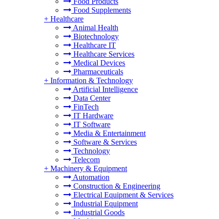
Food Products
Food Supplements
+
Healthcare
Animal Health
Biotechnology
Healthcare IT
Healthcare Services
Medical Devices
Pharmaceuticals
+
Information & Technology
Artificial Intelligence
Data Center
FinTech
IT Hardware
IT Software
Media & Entertainment
Software & Services
Technology
Telecom
+
Machinery & Equipment
Automation
Construction & Engineering
Electrical Equipment & Services
Industrial Equipment
Industrial Goods