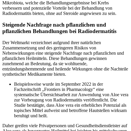
Mikrobiota, welche die Behandlungsergebnisse bei Krebs
verbessern und potenzielle Vorteile bei der Behandlung von
Radiodermatitis bieten, ohne auf Steroide angewiesen zu sein.
Steigende Nachfrage nach pflanzlichen und
pflanzlichen Behandlungen bei Radiodermatitis
Der Weltmarkt verzeichnet aufgrund ihrer natürlichen
Zusammensetzung und des geringeren Risikos von
Nebenwirkungen eine steigende Nachfrage nach pflanzlichen und
pflanzlichen Heilmitteln. Diese Behandlungen gewinnen
zunehmend an Bedeutung, da sie wohltuende,
entzündungshemmende und heilende Wirkungen ohne die Nachteile
synthetischer Medikamente bieten.
Beispielsweise wurde im September 2022 in der
Fachzeitschrift „Frontiers in Pharmacology“ eine
systematische Übersichtsarbeit zur Anwendung von Aloe vera
zur Vorbeugung von Radiodermatitis veröffentlicht. Die
Studie bestätigte, dass Aloe vera ein erhebliches Potenzial als
topisches Mittel aufweist und betroffene Hautstellen wirksam
beruhigt und heilt.
Daher greifen viele Privatpersonen und Gesundheitsdienstleister auf
Aloe vera als bevorzugtes Heilmittel bei leichten bis mittelschweren