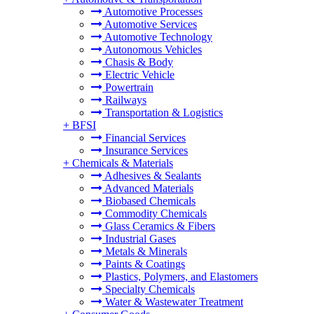
Automotive Processes
Automotive Services
Automotive Technology
Autonomous Vehicles
Chasis & Body
Electric Vehicle
Powertrain
Railways
Transportation & Logistics
+
BFSI
Financial Services
Insurance Services
+
Chemicals & Materials
Adhesives & Sealants
Advanced Materials
Biobased Chemicals
Commodity Chemicals
Glass Ceramics & Fibers
Industrial Gases
Metals & Minerals
Paints & Coatings
Plastics, Polymers, and Elastomers
Specialty Chemicals
Water & Wastewater Treatment