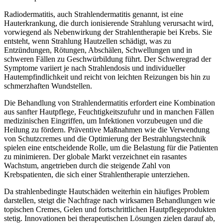
Radiodermatitis, auch Strahlendermatitis genannt, ist eine
Hauterkrankung, die durch ionisierende Strahlung verursacht wird,
vorwiegend als Nebenwirkung der Strahlentherapie bei Krebs. Sie
entsteht, wenn Strahlung Hautzellen schädigt, was zu
Entzündungen, Rötungen, Abschälen, Schwellungen und in
schweren Fällen zu Geschwürbildung führt. Der Schweregrad der
Symptome variiert je nach Strahlendosis und individueller
Hautempfindlichkeit und reicht von leichten Reizungen bis hin zu
schmerzhaften Wundstellen.
Die Behandlung von Strahlendermatitis erfordert eine Kombination
aus sanfter Hautpflege, Feuchtigkeitszufuhr und in manchen Fällen
medizinischen Eingriffen, um Infektionen vorzubeugen und die
Heilung zu fördern. Präventive Maßnahmen wie die Verwendung
von Schutzcremes und die Optimierung der Bestrahlungstechnik
spielen eine entscheidende Rolle, um die Belastung für die Patienten
zu minimieren. Der globale Markt verzeichnet ein rasantes
Wachstum, angetrieben durch die steigende Zahl von
Krebspatienten, die sich einer Strahlentherapie unterziehen.
Da strahlenbedingte Hautschäden weiterhin ein häufiges Problem
darstellen, steigt die Nachfrage nach wirksamen Behandlungen wie
topischen Cremes, Gelen und fortschrittlichen Hautpflegeprodukten
stetig. Innovationen bei therapeutischen Lösungen zielen darauf ab,