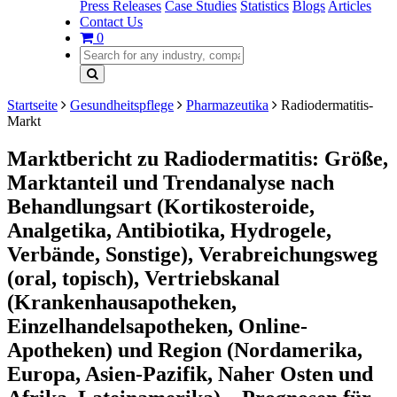
Press Releases
Case Studies
Statistics
Blogs
Articles
Contact Us
0
Startseite
Gesundheitspflege
Pharmazeutika
Radiodermatitis-
Markt
Marktbericht zu Radiodermatitis: Größe,
Marktanteil und Trendanalyse nach
Behandlungsart (Kortikosteroide,
Analgetika, Antibiotika, Hydrogele,
Verbände, Sonstige), Verabreichungsweg
(oral, topisch), Vertriebskanal
(Krankenhausapotheken,
Einzelhandelsapotheken, Online-
Apotheken) und Region (Nordamerika,
Europa, Asien-Pazifik, Naher Osten und