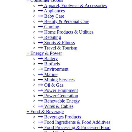
+
Consumer Goods
Apparel, Footwear & Accessories
Appliances
Baby Care
Beauty & Personal Care
Gaming
Home Products & Utilities
Retailing
Sports & Fitness
Travel & Tourism
+
Energy & Power
Battery
Biofuels
Environment
Marine
Mining Services
Oil & Gas
Power Equipment
Power Generation
Renewable Energy
Wires & Cables
+
Food & Beverage
Beverages Products
Food Ingredients & Food Additives
Food Processing & Processed Food