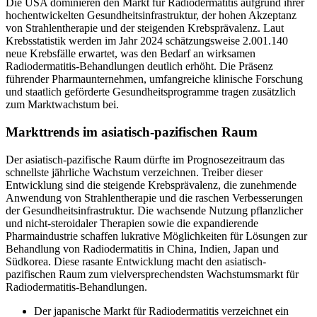
Die USA dominieren den Markt für Radiodermatitis aufgrund ihrer
hochentwickelten Gesundheitsinfrastruktur, der hohen Akzeptanz
von Strahlentherapie und der steigenden Krebsprävalenz. Laut
Krebsstatistik werden im Jahr 2024 schätzungsweise 2.001.140
neue Krebsfälle erwartet, was den Bedarf an wirksamen
Radiodermatitis-Behandlungen deutlich erhöht. Die Präsenz
führender Pharmaunternehmen, umfangreiche klinische Forschung
und staatlich geförderte Gesundheitsprogramme tragen zusätzlich
zum Marktwachstum bei.
Markttrends im asiatisch-pazifischen Raum
Der asiatisch-pazifische Raum dürfte im Prognosezeitraum das
schnellste jährliche Wachstum verzeichnen. Treiber dieser
Entwicklung sind die steigende Krebsprävalenz, die zunehmende
Anwendung von Strahlentherapie und die raschen Verbesserungen
der Gesundheitsinfrastruktur. Die wachsende Nutzung pflanzlicher
und nicht-steroidaler Therapien sowie die expandierende
Pharmaindustrie schaffen lukrative Möglichkeiten für Lösungen zur
Behandlung von Radiodermatitis in China, Indien, Japan und
Südkorea. Diese rasante Entwicklung macht den asiatisch-
pazifischen Raum zum vielversprechendsten Wachstumsmarkt für
Radiodermatitis-Behandlungen.
Der japanische Markt für Radiodermatitis verzeichnet ein