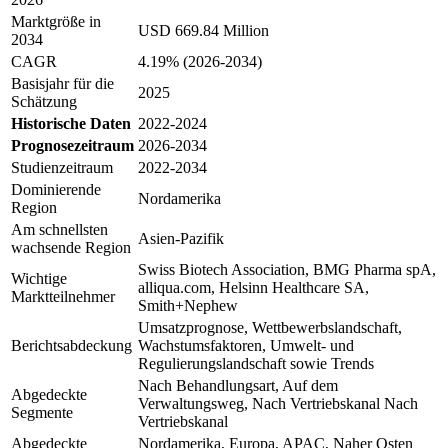
Marktgröße in
USD 669.84 Million
2034
CAGR
4.19% (2026-2034)
Basisjahr für die
2025
Schätzung
Historische Daten
2022-2024
Prognosezeitraum
2026-2034
Studienzeitraum
2022-2034
Dominierende
Nordamerika
Region
Am schnellsten
Asien-Pazifik
wachsende Region
Swiss Biotech Association, BMG Pharma spA,
Wichtige
alliqua.com, Helsinn Healthcare SA,
Marktteilnehmer
Smith+Nephew
Umsatzprognose, Wettbewerbslandschaft,
Berichtsabdeckung
Wachstumsfaktoren, Umwelt- und
Regulierungslandschaft sowie Trends
Nach Behandlungsart, Auf dem
Abgedeckte
Verwaltungsweg, Nach Vertriebskanal Nach
Segmente
Vertriebskanal
Abgedeckte
Nordamerika, Europa, APAC, Naher Osten