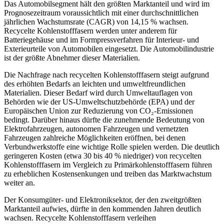
Das Automobilsegment hält den größten Marktanteil und wird im
Prognosezeitraum voraussichtlich mit einer durchschnittlichen
jährlichen Wachstumsrate (CAGR) von 14,15 % wachsen.
Recycelte Kohlenstofffasern werden unter anderem für
Batteriegehäuse und im Formpressverfahren für Interieur- und
Exterieurteile von Automobilen eingesetzt. Die Automobilindustrie
ist der größte Abnehmer dieser Materialien.
Die Nachfrage nach recycelten Kohlenstofffasern steigt aufgrund
des erhöhten Bedarfs an leichten und umweltfreundlichen
Materialien. Dieser Bedarf wird durch Umweltauflagen von
Behörden wie der US-Umweltschutzbehörde (EPA) und der
Europäischen Union zur Reduzierung von CO₂-Emissionen
bedingt. Darüber hinaus dürfte die zunehmende Bedeutung von
Elektrofahrzeugen, autonomen Fahrzeugen und vernetzten
Fahrzeugen zahlreiche Möglichkeiten eröffnen, bei denen
Verbundwerkstoffe eine wichtige Rolle spielen werden. Die deutlich
geringeren Kosten (etwa 30 bis 40 % niedriger) von recycelten
Kohlenstofffasern im Vergleich zu Primärkohlenstofffasern führen
zu erheblichen Kostensenkungen und treiben das Marktwachstum
weiter an.
Der Konsumgüter- und Elektroniksektor, der den zweitgrößten
Marktanteil aufwies, dürfte in den kommenden Jahren deutlich
wachsen. Recycelte Kohlenstofffasern verleihen