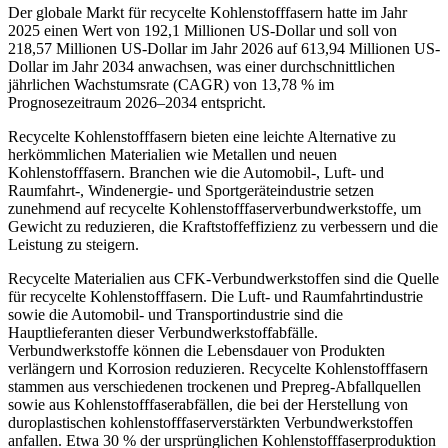
Der globale Markt für recycelte Kohlenstofffasern hatte im Jahr
2025 einen Wert von 192,1 Millionen US-Dollar und soll von
218,57 Millionen US-Dollar im Jahr 2026 auf 613,94 Millionen US-
Dollar im Jahr 2034 anwachsen, was einer durchschnittlichen
jährlichen Wachstumsrate (CAGR) von 13,78 % im
Prognosezeitraum 2026–2034 entspricht.
Recycelte Kohlenstofffasern bieten eine leichte Alternative zu
herkömmlichen Materialien wie Metallen und neuen
Kohlenstofffasern. Branchen wie die Automobil-, Luft- und
Raumfahrt-, Windenergie- und Sportgeräteindustrie setzen
zunehmend auf recycelte Kohlenstofffaserverbundwerkstoffe, um
Gewicht zu reduzieren, die Kraftstoffeffizienz zu verbessern und die
Leistung zu steigern.
Recycelte Materialien aus CFK-Verbundwerkstoffen sind die Quelle
für recycelte Kohlenstofffasern. Die Luft- und Raumfahrtindustrie
sowie die Automobil- und Transportindustrie sind die
Hauptlieferanten dieser Verbundwerkstoffabfälle.
Verbundwerkstoffe können die Lebensdauer von Produkten
verlängern und Korrosion reduzieren. Recycelte Kohlenstofffasern
stammen aus verschiedenen trockenen und Prepreg-Abfallquellen
sowie aus Kohlenstofffaserabfällen, die bei der Herstellung von
duroplastischen kohlenstofffaserverstärkten Verbundwerkstoffen
anfallen. Etwa 30 % der ursprünglichen Kohlenstofffaserproduktion