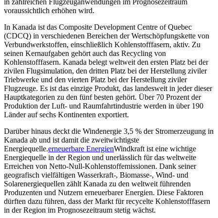
in zahlreichen Flugzeuganwendungen im Prognosezeitraum
voraussichtlich erhöhen wird.
In Kanada ist das Composite Development Centre of Quebec
(CDCQ) in verschiedenen Bereichen der Wertschöpfungskette von
Verbundwerkstoffen, einschließlich Kohlenstofffasern, aktiv. Zu
seinen Kernaufgaben gehört auch das Recycling von
Kohlenstofffasern. Kanada belegt weltweit den ersten Platz bei der
zivilen Flugsimulation, den dritten Platz bei der Herstellung ziviler
Triebwerke und den vierten Platz bei der Herstellung ziviler
Flugzeuge. Es ist das einzige Produkt, das landesweit in jeder dieser
Hauptkategorien zu den fünf besten gehört. Über 70 Prozent der
Produktion der Luft- und Raumfahrtindustrie werden in über 190
Länder auf sechs Kontinenten exportiert.
Darüber hinaus deckt die Windenergie 3,5 % der Stromerzeugung in
Kanada ab und ist damit die zweitwichtigste
Energiequelle.
erneuerbare Energien
Windkraft ist eine wichtige
Energiequelle in der Region und unerlässlich für das weltweite
Erreichen von Netto-Null-Kohlenstoffemissionen. Dank seiner
geografisch vielfältigen Wasserkraft-, Biomasse-, Wind- und
Solarenergiequellen zählt Kanada zu den weltweit führenden
Produzenten und Nutzern erneuerbarer Energien. Diese Faktoren
dürften dazu führen, dass der Markt für recycelte Kohlenstofffasern
in der Region im Prognosezeitraum stetig wächst.