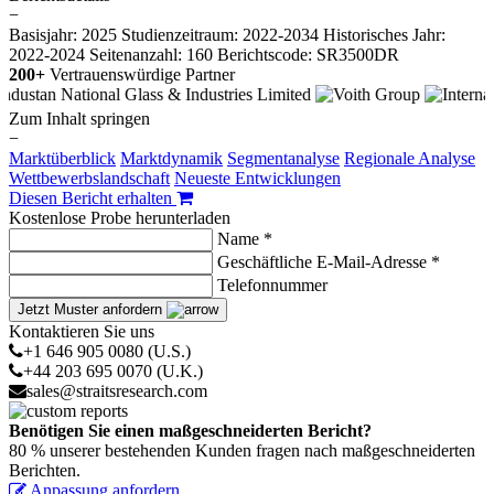
−
Basisjahr: 2025
Studienzeitraum: 2022-2034
Historisches Jahr:
2022-2024
Seitenanzahl: 160
Berichtscode: SR3500DR
200+
Vertrauenswürdige Partner
Zum Inhalt springen
−
Marktüberblick
Marktdynamik
Segmentanalyse
Regionale Analyse
Wettbewerbslandschaft
Neueste Entwicklungen
Diesen Bericht erhalten
Kostenlose Probe herunterladen
Name *
Geschäftliche E-Mail-Adresse *
Telefonnummer
Jetzt Muster anfordern
Kontaktieren Sie uns
+1 646 905 0080 (U.S.)
+44 203 695 0070 (U.K.)
sales@straitsresearch.com
Benötigen Sie einen maßgeschneiderten Bericht?
80 % unserer bestehenden Kunden fragen nach maßgeschneiderten
Berichten.
Anpassung anfordern