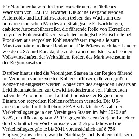
Für Nordamerika wird im Prognosezeitraum ein jährliches
Wachstum von 12,83 % erwartet. Die schnell expandierenden
Automobil- und Luftfahrtsektoren treiben das Wachstum des
nordamerikanischen Marktes an. Strategische Entwicklungen,
etablierte Automobilhersteller, die führende Rolle von Herstellern
recycelter Kohlenstofffasern sowie technologische Fortschritte bei
Produkten aus recycelten Kohlenstofffasern tragen alle zum
Marktwachstum in dieser Region bei. Die Präsenz wichtiger Länder
wie den USA und Kanada, die zu den am schnellsten wachsenden
Volkswirtschaften der Welt zählen, fördert das Marktwachstum in
der Region zusätzlich.
Darüber hinaus sind die Vereinigten Staaten in der Region führend
im Verbrauch von recycelten Kohlenstofffasern, die von großen
Konzernen eingesetzt werden. Angesichts des steigenden Bedarfs an
Leichtbaumaterialien zur Gewichtsreduzierung von Fahrzeugen
haben die Automobil- und Luftfahrtindustrie der Region ihren
Einsatz von recycelten Kohlenstofffasern verstärkt. Die US-
amerikanische Luftfahrtbehörde FAA schätzte die Anzahl der
Verkehrsflugzeuge in den Vereinigten Staaten im Jahr 2020 auf
5.882, ein Rückgang von 22,9 % gegenüber dem Vorjahr. Bei einer
durchschnittlichen Wachstumsrate von 2 % pro Jahr wird die
Verkehrsflugzeugflotte bis 2041 voraussichtlich auf 8.756
Flugzeuge anwachsen, was die Nachfrage nach Kohlenstofffasern