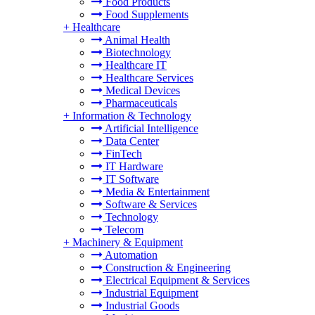
Food Products
Food Supplements
+
Healthcare
Animal Health
Biotechnology
Healthcare IT
Healthcare Services
Medical Devices
Pharmaceuticals
+
Information & Technology
Artificial Intelligence
Data Center
FinTech
IT Hardware
IT Software
Media & Entertainment
Software & Services
Technology
Telecom
+
Machinery & Equipment
Automation
Construction & Engineering
Electrical Equipment & Services
Industrial Equipment
Industrial Goods