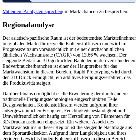
Mit einem Analysten sprechen
um Marktchancen zu besprechen.
Regionalanalyse
Der asiatisch-pazifische Raum ist der bedeutendste Marktteilnehmer
im globalen Markt für recycelte Kohlenstofffasern und wird im
Prognosezeitraum voraussichtlich mit einer durchschnittlichen
jährlichen Wachstumsrate (CAGR) von 13,66 % wachsen. Der
steigende Bedarf an 3D-gedruckten Bauteilen in den verschiedenen
Endverbraucherbranchen ist einer der Haupttreiber für das
Marktwachstum in diesem Bereich. Rapid Prototyping wird durch
den 3D-Druck ermöglicht, ein additives Fertigungsverfahren, das
die Produktivität steigert.
Darüber hinaus ermöglicht es die Erweiterung der durch andere
traditionelle Fertigungstechnologien eingeschränkten Teile-
Designvarianten. Kohlenstofffasern werden aufgrund ihrer
außergewöhnlichen Festigkeit, Feuchtigkeitsbeständigkeit und
Umweltfreundlichkeit häufig zur Herstellung von Filamenten für
3D-Druckmaschinen eingesetzt. Ein weiterer Aspekt des
Marktwachstums in dieser Region ist die steigende Nachfrage aus
dem Sportartikelsektor. Aufgrund ihrer Langlebigkeit und ihres
geringen Gewichts finden Kohlenstofffasern in diesem Bereich