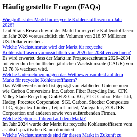
Häufig gestellte Fragen (FAQs)
Wie groß ist der Markt für recycelte Kohlenstofffasern im Jahr
2026?
Laut Straits Research wird der Markt für recycelte Kohlenstofffasern
im Jahr 2026 voraussichtlich ein Volumen von 218,57 Millionen
US-Dollar erreichen.
Welche Wachstumsrate wird der Markt für recycelte
Kohlenstofffasern voraussichtlich von 2026 bis 2034 verzeichnen?
Es wird erwartet, dass der Markt im Prognosezeitraum 2026–2034
mit einer durchschnittlichen jährlichen Wachstumsrate (CAGR) von
13,78 % wachsen wird.
Welche Unternehmen prägen das Wettbewerbsumfeld auf dem
Markt für recycelte Kohlenstofffasern?
Das Wettbewerbsumfeld ist geprägt von etablierten Unternehmen
wie Carbon Conversions Inc, Carbon Fiber Recycling Inc., CFK
Valley Stade Recycling GmbH & Co. KG, ELG Carbon Fiber Ltd,
Hadeg, Procotex Corporation, SGL Carbon, Shocker Composites
LLC, Sigmatex Limited, Teijin Limited, Vartega Inc, ZOLTEK
Corporation und anderen sowie von aufstrebenden Firmen.
Welche Region ist führend auf dem Markt?
Im Jahr 2024 wurde der Markt für recycelte Kohlenstofffasern vom
asiatisch-pazifischen Raum dominiert.
Welche Wachstumstrends sind für diesen Markt in Zukunft zu