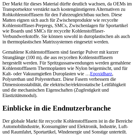
Der Markt für dieses Material dürfte deutlich wachsen, da OEMs im
Transportsektor verstärkt nach kostengünstigeren Alternativen zu
Rohkohlenstofffasern für den Fahrzeugleichtbau suchen. Diese
Matten eignen sich auch für Zwischenprodukte wie recycelte
Kohlenstofffaser-Prepregs, SMCs, Zwischenlagen für Sportartikel
wie Boards und SMCs für recycelte Kohlenstofffaser-
Verbundwerkstoffe. Sie können sowohl in duroplastischen als auch
in thermoplastischen Matrixsystemen eingesetzt werden.
Gemahlene Kohlenstofffasern sind faserige Pulver mit kurzer
Stranglänge (100 m), die aus recycelten Kohlenstofffasern
hergestellt werden. Für Spritzgussanwendungen werden gemahlene
Kohlenstofffasern Thermoplasten wie Nylon beigemischt, und für
Kalt- oder Vakuumgießen Duroplasten wie …
Epoxidharz
,
Polyurethan und Polyesterharz. Diese Fasern verbessern die
Dimensionsstabilität, die elektrische/elektrostatische Leitfähigkeit
und die mechanischen Eigenschaften (Zugfestigkeit und
Elastizitätsmodul).
Einblicke in die Endnutzerbranche
Der globale Markt für recycelte Kohlenstofffasern ist in die Bereiche
Automobilindustrie, Konsumgüter und Elektronik, Industrie, Luft-
und Raumfahrt, Sportartikel, Windenergie und Sonstige unterteilt.