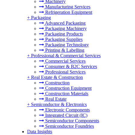
Machinery
Manufacturing Services
Refrigeration Equipment
+
Packaging
Advanced Packaging
Packaging Machinery
Packaging Products
Packaging Supplies
Packaging Technology
Printing & Labelling
+
Professional & Commercial Services
Commercial Services
Consumer & B2C Services
Professional Services
+
Real Estate & Construction
Construction
Construction Equipment
Construction Materials
Real Estate
+
Semiconductor & Electronics
Electronic Components
Integrated Circuit (IC)
Semiconductor Components
Semiconductor Foundries
Data Insights