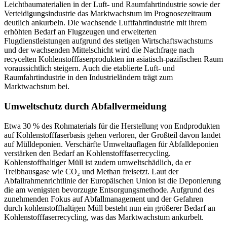
Leichtbaumaterialien in der Luft- und Raumfahrtindustrie sowie der
Verteidigungsindustrie das Marktwachstum im Prognosezeitraum
deutlich ankurbeln. Die wachsende Luftfahrtindustrie mit ihrem
erhöhten Bedarf an Flugzeugen und erweiterten
Flugdienstleistungen aufgrund des stetigen Wirtschaftswachstums
und der wachsenden Mittelschicht wird die Nachfrage nach
recycelten Kohlenstofffaserprodukten im asiatisch-pazifischen Raum
voraussichtlich steigern. Auch die etablierte Luft- und
Raumfahrtindustrie in den Industrieländern trägt zum
Marktwachstum bei.
Umweltschutz durch Abfallvermeidung
Etwa 30 % des Rohmaterials für die Herstellung von Endprodukten
auf Kohlenstofffaserbasis gehen verloren, der Großteil davon landet
auf Mülldeponien. Verschärfte Umweltauflagen für Abfalldeponien
verstärken den Bedarf an Kohlenstofffaserrecycling.
Kohlenstoffhaltiger Müll ist zudem umweltschädlich, da er
Treibhausgase wie CO₂ und Methan freisetzt. Laut der
Abfallrahmenrichtlinie der Europäischen Union ist die Deponierung
die am wenigsten bevorzugte Entsorgungsmethode. Aufgrund des
zunehmenden Fokus auf Abfallmanagement und der Gefahren
durch kohlenstoffhaltigen Müll besteht nun ein größerer Bedarf an
Kohlenstofffaserrecycling, was das Marktwachstum ankurbelt.