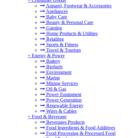
+
Consumer Goods
Apparel, Footwear & Accessories
Appliances
Baby Care
Beauty & Personal Care
Gaming
Home Products & Utilities
Retailing
Sports & Fitness
Travel & Tourism
+
Energy & Power
Battery
Biofuels
Environment
Marine
Mining Services
Oil & Gas
Power Equipment
Power Generation
Renewable Energy
Wires & Cables
+
Food & Beverage
Beverages Products
Food Ingredients & Food Additives
Food Processing & Processed Food