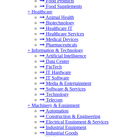
Food Products
Food Supplements
+
Healthcare
Animal Health
Biotechnology
Healthcare IT
Healthcare Services
Medical Devices
Pharmaceuticals
+
Information & Technology
Artificial Intelligence
Data Center
FinTech
IT Hardware
IT Software
Media & Entertainment
Software & Services
Technology
Telecom
+
Machinery & Equipment
Automation
Construction & Engineering
Electrical Equipment & Services
Industrial Equipment
Industrial Goods