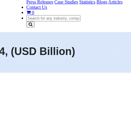
Press Releases
Case Studies
Statistics
Blogs
Articles
Contact Us
0