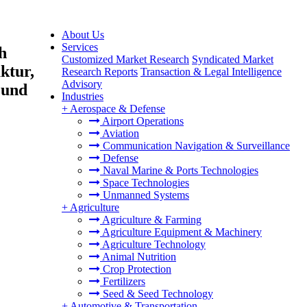
About Us
Services
h
Customized Market Research
Syndicated Market
ktur,
Research Reports
Transaction & Legal Intelligence
Advisory
 und
Industries
+
Aerospace & Defense
Airport Operations
Aviation
Communication Navigation & Surveillance
Defense
Naval Marine & Ports Technologies
Space Technologies
Unmanned Systems
+
Agriculture
Agriculture & Farming
Agriculture Equipment & Machinery
Agriculture Technology
Animal Nutrition
Crop Protection
Fertilizers
Seed & Seed Technology
+
Automotive & Transportation