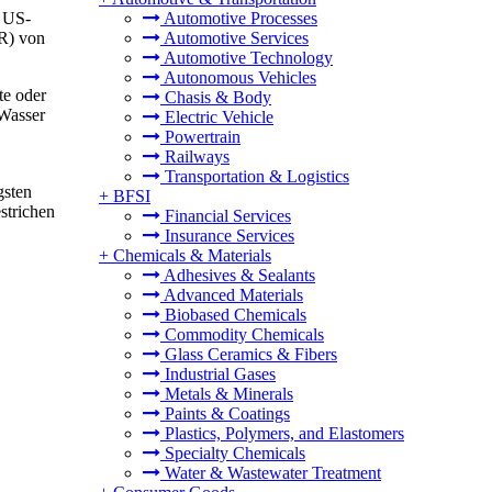
n US-
Automotive Processes
GR) von
Automotive Services
Automotive Technology
Autonomous Vehicles
te oder
Chasis & Body
 Wasser
Electric Vehicle
Powertrain
Railways
Transportation & Logistics
gsten
+
BFSI
strichen
Financial Services
Insurance Services
+
Chemicals & Materials
Adhesives & Sealants
Advanced Materials
Biobased Chemicals
Commodity Chemicals
Glass Ceramics & Fibers
Industrial Gases
Metals & Minerals
Paints & Coatings
Plastics, Polymers, and Elastomers
Specialty Chemicals
Water & Wastewater Treatment