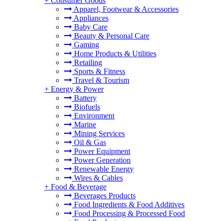
+
Consumer Goods
Apparel, Footwear & Accessories
Appliances
Baby Care
Beauty & Personal Care
Gaming
Home Products & Utilities
Retailing
Sports & Fitness
Travel & Tourism
+
Energy & Power
Battery
Biofuels
Environment
Marine
Mining Services
Oil & Gas
Power Equipment
Power Generation
Renewable Energy
Wires & Cables
+
Food & Beverage
Beverages Products
Food Ingredients & Food Additives
Food Processing & Processed Food