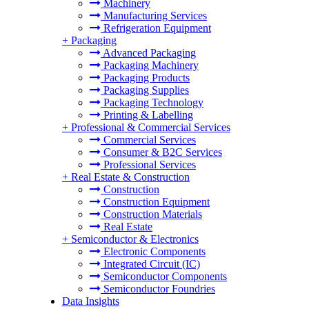
Machinery
Manufacturing Services
Refrigeration Equipment
+
Packaging
Advanced Packaging
Packaging Machinery
Packaging Products
Packaging Supplies
Packaging Technology
Printing & Labelling
+
Professional & Commercial Services
Commercial Services
Consumer & B2C Services
Professional Services
+
Real Estate & Construction
Construction
Construction Equipment
Construction Materials
Real Estate
+
Semiconductor & Electronics
Electronic Components
Integrated Circuit (IC)
Semiconductor Components
Semiconductor Foundries
Data Insights