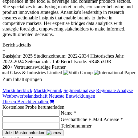
experience in the food & beverage and consumer products sectors.
She specializes in analyzing market trends, consumer behavior, and
product innovation strategies. Anantika's leadership in research
ensures actionable insights that enable brands to thrive in
competitive markets. Her expertise bridges data analytics with
strategic foresight, empowering stakeholders to make informed,
growth-oriented decisions.
Berichtsdetails
−
Basisjahr: 2025
Studienzeitraum: 2022-2034
Historisches Jahr:
2022-2024
Seitenanzahl: 150
Berichtscode: SR4853DR
200+
Vertrauenswürdige Partner
Zum Inhalt springen
−
Marktüberblick
Marktdynamik
Segmentanalyse
Regionale Analyse
Wettbewerbslandschaft
Neueste Entwicklungen
Diesen Bericht erhalten
Kostenlose Probe herunterladen
Name *
Geschäftliche E-Mail-Adresse *
Telefonnummer
Jetzt Muster anfordern