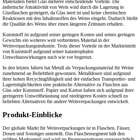
Materialien bietet Glas mehrere entscheidende Vorteile. Die
ästhetische Attraktivität von Wein wird durch die Lagerung in
Glasflaschen gesteigert, da Glas inert ist und keine chemischen
Reaktionen mit den Inhaltsstoffen des Weins eingeht. Dadurch bleibt
die Qualität des Weins über einen längeren Zeitraum erhalten.
Kunststoff ist aufgrund seiner geringen Kosten und seines geringen
Gewichts ein weiteres weit verbreitetes Material in der
Weinverpackungsindustrie. Trotz dieser Vorteile ist der Markteintritt
von Kunststoff aufgrund seiner katastrophalen
Umweltauswirkungen nach wie vor begrenzt.
In den letzten Jahren hat Metall als Verpackungsmaterial für Weine
zunehmend an Beliebtheit gewonnen. Metalldosen sind aufgrund
ihrer hohen Recyclingfähigkeit und der einfachen Transportier- und
Lagermöglichkeiten eine praktische Alternative zu Flaschen aus
Glas oder Kunststoff. Papier und Karton haben sich aufgrund ihrer
geringeren Umweltbelastung und niedrigeren Kosten schnell zu
beliebten Alternativen für andere Weinverpackungen entwickelt.
Produkt-Einblicke
Der globale Markt für Weinverpackungen ist in Flaschen, Fässer,
Dosen und Sonstiges unterteilt. Das Flaschensegment hält den
größten Marktanteil und wird im Prognosezeitraum voraussichtlich