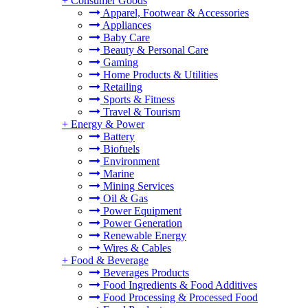
+
Consumer Goods
Apparel, Footwear & Accessories
Appliances
Baby Care
Beauty & Personal Care
Gaming
Home Products & Utilities
Retailing
Sports & Fitness
Travel & Tourism
+
Energy & Power
Battery
Biofuels
Environment
Marine
Mining Services
Oil & Gas
Power Equipment
Power Generation
Renewable Energy
Wires & Cables
+
Food & Beverage
Beverages Products
Food Ingredients & Food Additives
Food Processing & Processed Food