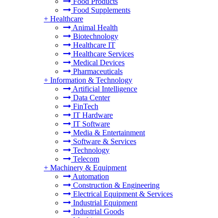
Food Products
Food Supplements
+
Healthcare
Animal Health
Biotechnology
Healthcare IT
Healthcare Services
Medical Devices
Pharmaceuticals
+
Information & Technology
Artificial Intelligence
Data Center
FinTech
IT Hardware
IT Software
Media & Entertainment
Software & Services
Technology
Telecom
+
Machinery & Equipment
Automation
Construction & Engineering
Electrical Equipment & Services
Industrial Equipment
Industrial Goods