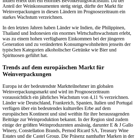
Indien erlebt dort ein enormes Bevölkerungswachstum. Da der
Anteil der Weinkonsumenten stetig steigt, dürfte der Markt für
Weinverpackungen in diesen Ländern im Prognosezeitraum ein
starkes Wachstum verzeichnen.
In den letzten Jahren haben Länder wie Indien, die Philippinen,
Thailand und Indonesien ein enormes Wirtschaftswachstum erlebt,
was zu einem hohen verfügbaren Einkommen bei der jüngeren
Generation und zu veränderten Konsumgewohnheiten jenseits der
typischen Kategorien alkoholischer Getränke wie Bier und
Spirituosen geführt hat.
Trends auf dem europäischen Markt für
Weinverpackungen
Europa ist der bedeutendste Marktteilnehmer im globalen
Weinverpackungsmarkt und wird im Prognosezeitraum
voraussichtlich ein jährliches Wachstum von 4,11 % verzeichnen.
Länder wie Deutschland, Frankreich, Spanien, Italien und Portugal
verfügen über ein bedeutendes kulturelles Erbe auf dem
europäischen Kontinent und sind weithin für ihre herausragenden
Beiträge zur Weinproduktion bekannt. In der Region sind zudem
einige der größten Weinproduzenten ansässig, darunter E & J Gallo
Winery, Constellation Brands, Pernod Ricard SA, Treasury Wine
Estates und die Castel Group. Die Präsenz namhafter Marken in der