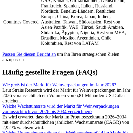
USA, Kanada, Großbritannien, Deutschland,
Frankreich, Spanien, Italien, Russland,
Nordisch, Benelux-Ländern, Restliches
Europa, China, Korea, Japan, Indien,
Countries Covered
Australien, Taiwan, Südostasien, Rest von
Asien-Pazifik, VAE, Türkei, Saudi-Arabien,
Südafrika, Ägypten, Nigeria, Rest von MEA,
Brasilien, Mexiko, Argentinien, Chile,
Kolumbien, Rest von LATAM
Passen Sie diesen Bericht an
um ihn Ihren strategischen Zielen
anzupassen
Häufig gestellte Fragen (FAQs)
Wie groß ist der Markt für Weinverpackungen im Jahr 2026?
Laut Straits Research wird der Markt für Weinverpackungen im Jahr
2026 voraussichtlich ein Volumen von 6,81 Milliarden US-Dollar
erreichen.
Welche Wachstumsrate wird der Markt für Weinverpackungen
voraussichtlich von 2026 bis 2034 verzeichnen?
Es wird erwartet, dass der Markt im Prognosezeitraum 2026–2034
mit einer durchschnittlichen jährlichen Wachstumsrate (CAGR) von
2,92 % wachsen wird.
Welche Unternehmen prägen das Wettbewerbsumfeld im Markt für