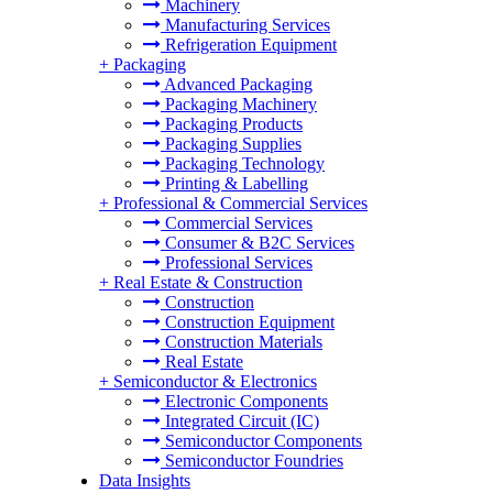
Machinery
Manufacturing Services
Refrigeration Equipment
+
Packaging
Advanced Packaging
Packaging Machinery
Packaging Products
Packaging Supplies
Packaging Technology
Printing & Labelling
+
Professional & Commercial Services
Commercial Services
Consumer & B2C Services
Professional Services
+
Real Estate & Construction
Construction
Construction Equipment
Construction Materials
Real Estate
+
Semiconductor & Electronics
Electronic Components
Integrated Circuit (IC)
Semiconductor Components
Semiconductor Foundries
Data Insights