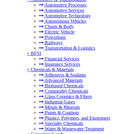
Automotive Processes
Automotive Services
Automotive Technology
Autonomous Vehicles
Chasis & Body
Electric Vehicle
Powertrain
Railways
Transportation & Logistics
+
BFSI
Financial Services
Insurance Services
+
Chemicals & Materials
Adhesives & Sealants
Advanced Materials
Biobased Chemicals
Commodity Chemicals
Glass Ceramics & Fibers
Industrial Gases
Metals & Minerals
Paints & Coatings
Plastics, Polymers, and Elastomers
Specialty Chemicals
Water & Wastewater Treatment