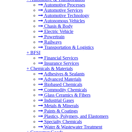
Automotive Processes
Automotive Services
Automotive Technology
Autonomous Vehicles
Chasis & Body
Electric Vehicle
Powertrain
Railways
Transportation & Logistics
+
BFSI
Financial Services
Insurance Services
+
Chemicals & Materials
Adhesives & Sealants
Advanced Materials
Biobased Chemicals
Commodity Chemicals
Glass Ceramics & Fibers
Industrial Gases
Metals & Minerals
Paints & Coatings
Plastics, Polymers, and Elastomers
Specialty Chemicals
Water & Wastewater Treatment