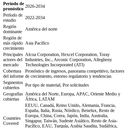
Período de
2026-2034
pronóstico
Período de
2022-2034
estudio
Región
América del norte
dominante
Región de
más rápido
Asia Pacífico
crecimiento
Principales
Alcoa Corporation, Hexcel Corporation, Toray
actores del
Industries, Inc., Arconic Corporation, Allegheny
mercado
Technologies Incorporated (ATI)
Cobertura
Pronóstico de ingresos, panorama competitivo, factores
del informe
de crecimiento, entorno regulatorio y tendencias
Segmentos
Por tipo de material, Por solicitudes
cubiertos
Geografías
América del Norte, Europa, APAC, Oriente Medio y
cubiertas
África, LATAM
EEUU, Canadá, Reino Unido, Alemania, Francia,
España, Italia, Rusia, Nórdico, Benelux, Resto de
Europa, China, Corea, Japón, India, Australia,
Countries
Singapur, Taiwán, Sudeste Asiático, Resto de Asia-
Covered
Pacífico, EAU, Turquía, Arabia Saudita, Sudáfrica,