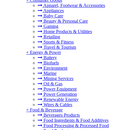
+
Consumer Goods
Apparel, Footwear & Accessories
Appliances
Baby Care
Beauty & Personal Care
Gaming
Home Products & Utilities
Retailing
Sports & Fitness
Travel & Tourism
+
Energy & Power
Battery
Biofuels
Environment
Marine
Mining Services
Oil & Gas
Power Equipment
Power Generation
Renewable Energy
Wires & Cables
+
Food & Beverage
Beverages Products
Food Ingredients & Food Additives
Food Processing & Processed Food