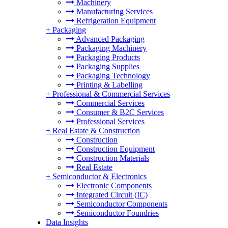
Machinery
Manufacturing Services
Refrigeration Equipment
+
Packaging
Advanced Packaging
Packaging Machinery
Packaging Products
Packaging Supplies
Packaging Technology
Printing & Labelling
+
Professional & Commercial Services
Commercial Services
Consumer & B2C Services
Professional Services
+
Real Estate & Construction
Construction
Construction Equipment
Construction Materials
Real Estate
+
Semiconductor & Electronics
Electronic Components
Integrated Circuit (IC)
Semiconductor Components
Semiconductor Foundries
Data Insights