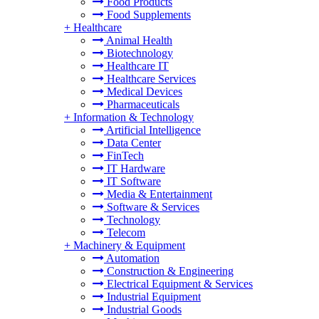
Food Products
Food Supplements
+
Healthcare
Animal Health
Biotechnology
Healthcare IT
Healthcare Services
Medical Devices
Pharmaceuticals
+
Information & Technology
Artificial Intelligence
Data Center
FinTech
IT Hardware
IT Software
Media & Entertainment
Software & Services
Technology
Telecom
+
Machinery & Equipment
Automation
Construction & Engineering
Electrical Equipment & Services
Industrial Equipment
Industrial Goods