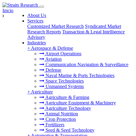
Inicio
About Us
Services
Customized Market Research
Syndicated Market
Research Reports
Transaction & Legal Intelligence
Advisory
Industries
+
Aerospace & Defense
Airport Operations
Aviation
Communication Navigation & Surveillance
Defense
Naval Marine & Ports Technologies
Space Technologies
Unmanned Systems
+
Agriculture
Agriculture & Farming
Agriculture Equipment & Machinery
Agriculture Technology
Animal Nutrition
Crop Protection
Fertilizers
Seed & Seed Technology
+
Automotive & Transportation