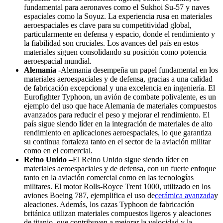
fundamental para aeronaves como el Sukhoi Su-57 y naves
espaciales como la Soyuz. La experiencia rusa en materiales
aeroespaciales es clave para su competitividad global,
particularmente en defensa y espacio, donde el rendimiento y
la fiabilidad son cruciales. Los avances del país en estos
materiales siguen consolidando su posición como potencia
aeroespacial mundial.
Alemania -
Alemania desempeña un papel fundamental en los
materiales aeroespaciales y de defensa, gracias a una calidad
de fabricación excepcional y una excelencia en ingeniería. El
Eurofighter Typhoon, un avión de combate polivalente, es un
ejemplo del uso que hace Alemania de materiales compuestos
avanzados para reducir el peso y mejorar el rendimiento. El
país sigue siendo líder en la integración de materiales de alto
rendimiento en aplicaciones aeroespaciales, lo que garantiza
su continua fortaleza tanto en el sector de la aviación militar
como en el comercial.
Reino Unido –
El Reino Unido sigue siendo líder en
materiales aeroespaciales y de defensa, con un fuerte enfoque
tanto en la aviación comercial como en las tecnologías
militares. El motor Rolls-Royce Trent 1000, utilizado en los
aviones Boeing 787, ejemplifica el uso de
cerámica avanzada
y
aleaciones. Además, los cazas Typhoon de fabricación
británica utilizan materiales compuestos ligeros y aleaciones
de titanio, que contribuyen a mejorar la velocidad y la