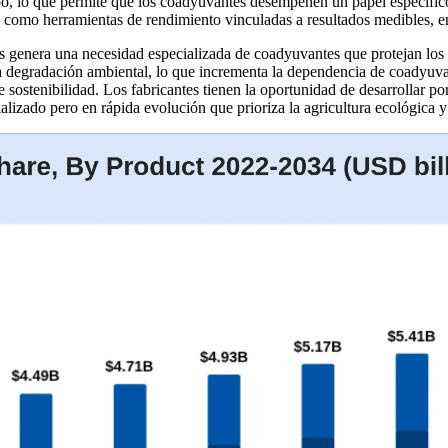
, lo que permite que los coadyuvantes desempeñen un papel específico 
s como herramientas de rendimiento vinculadas a resultados medibles, en
vos genera una necesidad especializada de coadyuvantes que protejan los 
 la degradación ambiental, lo que incrementa la dependencia de coadyuv
e sostenibilidad. Los fabricantes tienen la oportunidad de desarrollar p
lizado pero en rápida evolución que prioriza la agricultura ecológica y