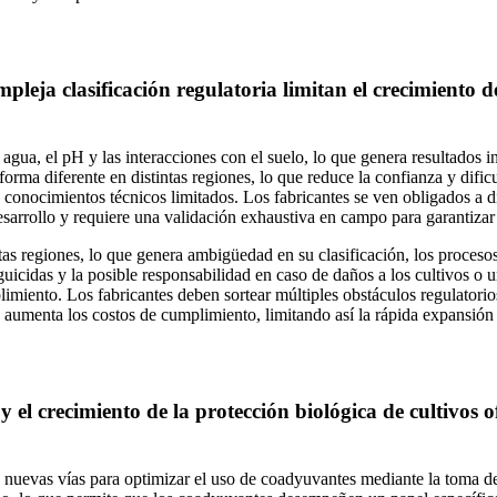
pleja clasificación regulatoria limitan el crecimiento d
gua, el pH y las interacciones con el suelo, lo que genera resultados in
rma diferente en distintas regiones, lo que reduce la confianza y dificu
 conocimientos técnicos limitados. Los fabricantes se ven obligados a 
sarrollo y requiere una validación exhaustiva en campo para garantizar 
tas regiones, lo que genera ambigüedad en su clasificación, los procesos
uicidas y la posible responsabilidad en caso de daños a los cultivos o u
imiento. Los fabricantes deben sortear múltiples obstáculos regulatori
y aumenta los costos de cumplimiento, limitando así la rápida expansión
y el crecimiento de la protección biológica de cultivos 
re nuevas vías para optimizar el uso de coadyuvantes mediante la toma d