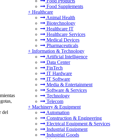
Food Products
Food Supplements
+
Healthcare
Animal Health
Biotechnology
Healthcare IT
Healthcare Services
Medical Devices
Pharmaceuticals
+
Information & Technology
Artificial Intelligence
Data Center
FinTech
IT Hardware
IT Software
Media & Entertainment
Software & Services
amientas
Technology
 gotas,
Telecom
+
Machinery & Equipment
r del
Automation
Construction & Engineering
Electrical Equipment & Services
Industrial Equipment
Industrial Goods