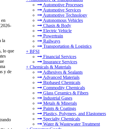
Automotive Processes
Automotive Services
Automotive Technology
 en
Autonomous Vehicles
(2026-
Chasis & Body
Electric Vehicle
Powertrain
 la
Railways
a
Transportation & Logistics
, lo que
+
BFSI
ntes
Financial Services
que
Insurance Services
una
+
Chemicals & Materials
as y de
Adhesives & Sealants
Advanced Materials
Biobased Chemicals
Commodity Chemicals
Glass Ceramics & Fibers
Industrial Gases
Metals & Minerals
Paints & Coatings
Plastics, Polymers, and Elastomers
Specialty Chemicals
trando
Water & Wastewater Treatment