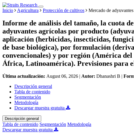
Inicio
Agricultura
Protección de cultivos
Mercado de adyuvantes 
Informe de análisis del tamaño, la cuota d
adyuvantes agrícolas por producto (adyuvan
aplicación (herbicidas, insecticidas, fungic
de base biológica), por formulación (derivad
convencionales) y por región (América del
África, Latinoamérica). Previsiones para e
Última actualización:
August 06, 2026
|
Autor:
Dhanashri B
|
Form
Descripción general
Tabla de contenido
Segmentación
Metodología
Descargar muestra gratuita
Descripción general
Tabla de contenido
Segmentación
Metodología
Descargar muestra gratuita