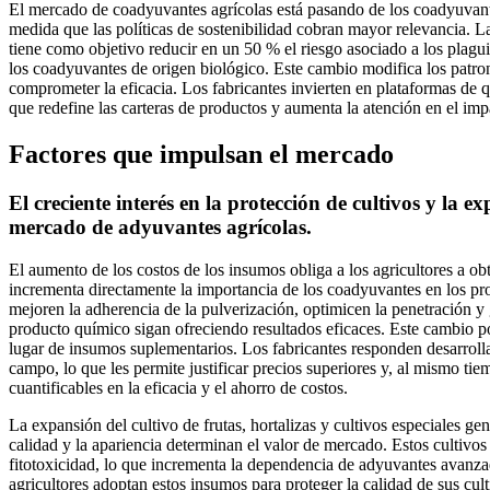
El mercado de coadyuvantes agrícolas está pasando de los coadyuvantes 
medida que las políticas de sostenibilidad cobran mayor relevancia. L
tiene como objetivo reducir en un 50 % el riesgo asociado a los pla
los coadyuvantes de origen biológico. Este cambio modifica los patr
comprometer la eficacia. Los fabricantes invierten en plataformas de 
que redefine las carteras de productos y aumenta la atención en el imp
Factores que impulsan el mercado
El creciente interés en la protección de cultivos y la 
mercado de adyuvantes agrícolas.
El aumento de los costos de los insumos obliga a los agricultores a o
incrementa directamente la importancia de los coadyuvantes en los pr
mejoren la adherencia de la pulverización, optimicen la penetración
producto químico sigan ofreciendo resultados eficaces. Este cambio po
lugar de insumos suplementarios. Los fabricantes responden desarroll
campo, lo que les permite justificar precios superiores y, al mismo ti
cuantificables en la eficacia y el ahorro de costos.
La expansión del cultivo de frutas, hortalizas y cultivos especiales ge
calidad y la apariencia determinan el valor de mercado. Estos cultivo
fitotoxicidad, lo que incrementa la dependencia de adyuvantes avanza
agricultores adoptan estos insumos para proteger la calidad de sus cult