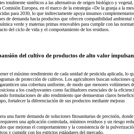
totalmente sintéticos a las alternativas de origen biológico y vegetal,
a Comisión Europea, en el marco de la estrategia «De la granja a la mes
guicidas para 2030, lo que indirectamente apoya insumos complementari
ones de demanda hacia productos que ofrecen compatibilidad ambiental 
química verde y materias primas renovables para cumplir con las normati
acto del ciclo de vida y el comportamiento de los residuos.
expansión del cultivo de productos de alto valor impulsan
btener el máximo rendimiento de cada unidad de pesticida aplicada, lo q
ogramas de protección de cultivos. Los agricultores buscan soluciones 
 y garanticen una cobertura uniforme, de modo que menores volúmenes d
siciona a los coadyuvantes como facilitadores esenciales de la eficienci
ando formulaciones de alto rendimiento que demuestran claros beneficio
empo, fortalecer la diferenciación de sus productos mediante mejoras
nera una fuerte demanda de soluciones fitosanitarias de precisión, donde
s requieren una aplicación controlada, mínimos residuos y un riesgo red
dos que mejoran el comportamiento y la consistencia de la pulverizació
ivos y cumplir con los estrictos estándares del mercado.