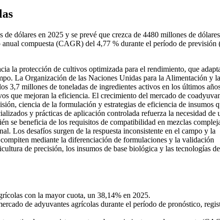
las
s de dólares en 2025 y se prevé que crezca de 4480 millones de dólares
to anual compuesta (CAGR) del 4,77 % durante el período de previsión 
cia la protección de cultivos optimizada para el rendimiento, que adapta
ampo. La Organización de las Naciones Unidas para la Alimentación y l
s 3,7 millones de toneladas de ingredientes activos en los últimos años
vos que mejoran la eficiencia. El crecimiento del mercado de coadyuva
isión, ciencia de la formulación y estrategias de eficiencia de insumos 
cializados y prácticas de aplicación controlada refuerza la necesidad de 
én se beneficia de los requisitos de compatibilidad en mezclas complej
nal. Los desafíos surgen de la respuesta inconsistente en el campo y la
 compiten mediante la diferenciación de formulaciones y la validación
cultura de precisión, los insumos de base biológica y las tecnologías de
grícolas con la mayor cuota, un 38,14% en 2025.
ercado de adyuvantes agrícolas durante el período de pronóstico, regis