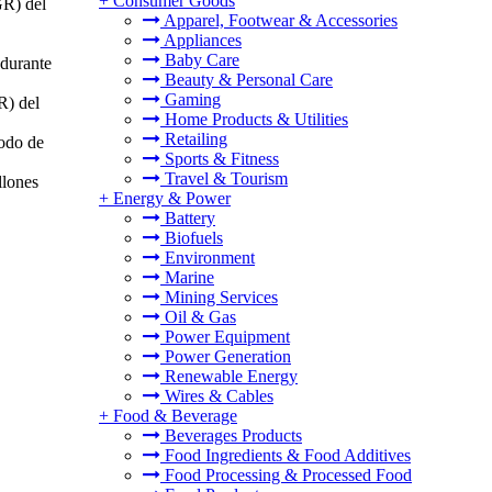
+
Consumer Goods
GR) del
Apparel, Footwear & Accessories
Appliances
Baby Care
 durante
Beauty & Personal Care
Gaming
R) del
Home Products & Utilities
Retailing
íodo de
Sports & Fitness
Travel & Tourism
llones
+
Energy & Power
Battery
Biofuels
Environment
Marine
Mining Services
Oil & Gas
Power Equipment
Power Generation
Renewable Energy
Wires & Cables
+
Food & Beverage
Beverages Products
Food Ingredients & Food Additives
Food Processing & Processed Food