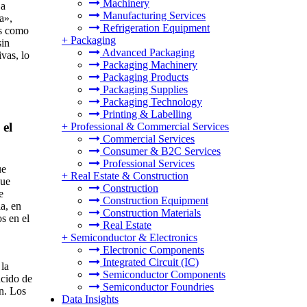
Machinery
 a
Manufacturing Services
a»,
Refrigeration Equipment
os como
+
Packaging
sin
Advanced Packaging
vas, lo
Packaging Machinery
Packaging Products
Packaging Supplies
Packaging Technology
Printing & Labelling
 el
+
Professional & Commercial Services
Commercial Services
Consumer & B2C Services
Professional Services
ue
+
Real Estate & Construction
que
Construction
e
Construction Equipment
a, en
Construction Materials
s en el
Real Estate
+
Semiconductor & Electronics
Electronic Components
Integrated Circuit (IC)
 la
Semiconductor Components
ucido de
Semiconductor Foundries
n. Los
Data Insights