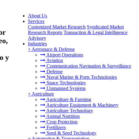
About Us
Services
Customized Market Research
Syndicated Market
or
Research Reports
Transaction & Legal Intelligence
Advisory
eo,
Industries
+
Aerospace & Defense
Airport Operations
o y
Aviation
Communication Navigation & Surveillance
Defense
Naval Marine & Ports Technologies
Space Technologies
Unmanned Systems
+
Agriculture
Agriculture & Farming
Agriculture Equipment & Machinery
Agriculture Technology
Animal Nutrition
Crop Protection
Fertilizers
Seed & Seed Technology
+
Automotive & Transportation