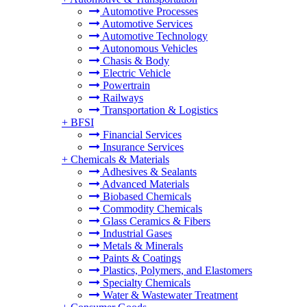
Automotive Processes
Automotive Services
Automotive Technology
Autonomous Vehicles
Chasis & Body
Electric Vehicle
Powertrain
Railways
Transportation & Logistics
+
BFSI
Financial Services
Insurance Services
+
Chemicals & Materials
Adhesives & Sealants
Advanced Materials
Biobased Chemicals
Commodity Chemicals
Glass Ceramics & Fibers
Industrial Gases
Metals & Minerals
Paints & Coatings
Plastics, Polymers, and Elastomers
Specialty Chemicals
Water & Wastewater Treatment