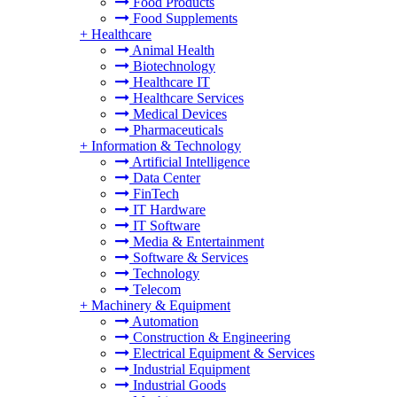
Food Products
Food Supplements
+
Healthcare
Animal Health
Biotechnology
Healthcare IT
Healthcare Services
Medical Devices
Pharmaceuticals
+
Information & Technology
Artificial Intelligence
Data Center
FinTech
IT Hardware
IT Software
Media & Entertainment
Software & Services
Technology
Telecom
+
Machinery & Equipment
Automation
Construction & Engineering
Electrical Equipment & Services
Industrial Equipment
Industrial Goods