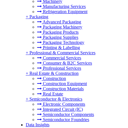
Machinery
Manufacturing Services
Refrigeration Equipment
+
Packaging
Advanced Packaging
Packaging Machinery
Packaging Products
Packaging Supplies
Packaging Technology
Printing & Labelling
+
Professional & Commercial Services
Commercial Services
Consumer & B2C Services
Professional Services
+
Real Estate & Construction
Construction
Construction Equipment
Construction Materials
Real Estate
+
Semiconductor & Electronics
Electronic Components
Integrated Circuit (IC)
Semiconductor Components
Semiconductor Foundries
Data Insights