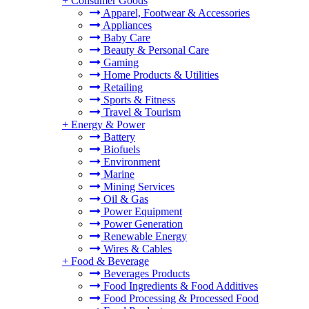
+
Consumer Goods
Apparel, Footwear & Accessories
Appliances
Baby Care
Beauty & Personal Care
Gaming
Home Products & Utilities
Retailing
Sports & Fitness
Travel & Tourism
+
Energy & Power
Battery
Biofuels
Environment
Marine
Mining Services
Oil & Gas
Power Equipment
Power Generation
Renewable Energy
Wires & Cables
+
Food & Beverage
Beverages Products
Food Ingredients & Food Additives
Food Processing & Processed Food