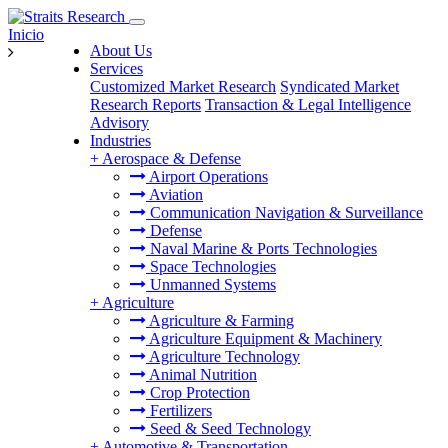
Inicio
About Us
Services
Customized Market Research
Syndicated Market
Research Reports
Transaction & Legal Intelligence
Advisory
Industries
+
Aerospace & Defense
Airport Operations
Aviation
Communication Navigation & Surveillance
Defense
Naval Marine & Ports Technologies
Space Technologies
Unmanned Systems
+
Agriculture
Agriculture & Farming
Agriculture Equipment & Machinery
Agriculture Technology
Animal Nutrition
Crop Protection
Fertilizers
Seed & Seed Technology
+
Automotive & Transportation