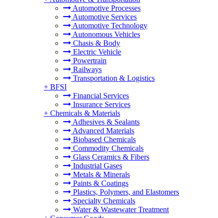
Automotive Processes
Automotive Services
Automotive Technology
Autonomous Vehicles
Chasis & Body
Electric Vehicle
Powertrain
Railways
Transportation & Logistics
+
BFSI
Financial Services
Insurance Services
+
Chemicals & Materials
Adhesives & Sealants
Advanced Materials
Biobased Chemicals
Commodity Chemicals
Glass Ceramics & Fibers
Industrial Gases
Metals & Minerals
Paints & Coatings
Plastics, Polymers, and Elastomers
Specialty Chemicals
Water & Wastewater Treatment