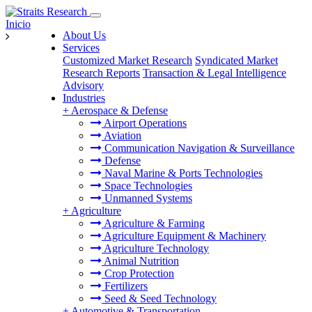
Inicio
About Us
Services
Customized Market Research
Syndicated Market
Research Reports
Transaction & Legal Intelligence
Advisory
Industries
+
Aerospace & Defense
Airport Operations
Aviation
Communication Navigation & Surveillance
Defense
Naval Marine & Ports Technologies
Space Technologies
Unmanned Systems
+
Agriculture
Agriculture & Farming
Agriculture Equipment & Machinery
Agriculture Technology
Animal Nutrition
Crop Protection
Fertilizers
Seed & Seed Technology
+
Automotive & Transportation