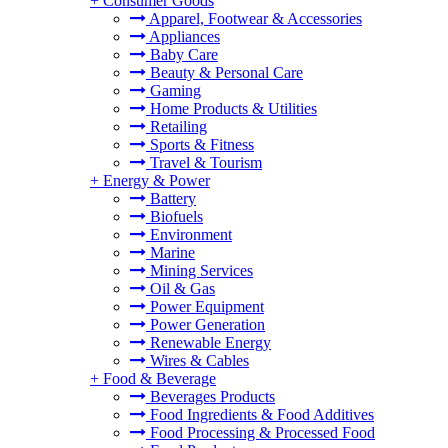
+
Consumer Goods
Apparel, Footwear & Accessories
Appliances
Baby Care
Beauty & Personal Care
Gaming
Home Products & Utilities
Retailing
Sports & Fitness
Travel & Tourism
+
Energy & Power
Battery
Biofuels
Environment
Marine
Mining Services
Oil & Gas
Power Equipment
Power Generation
Renewable Energy
Wires & Cables
+
Food & Beverage
Beverages Products
Food Ingredients & Food Additives
Food Processing & Processed Food