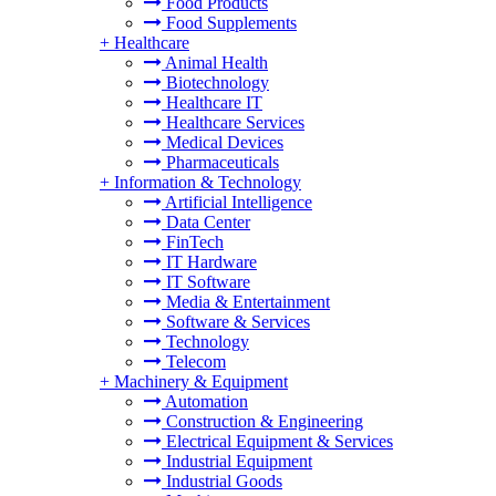
Food Products
Food Supplements
+
Healthcare
Animal Health
Biotechnology
Healthcare IT
Healthcare Services
Medical Devices
Pharmaceuticals
+
Information & Technology
Artificial Intelligence
Data Center
FinTech
IT Hardware
IT Software
Media & Entertainment
Software & Services
Technology
Telecom
+
Machinery & Equipment
Automation
Construction & Engineering
Electrical Equipment & Services
Industrial Equipment
Industrial Goods