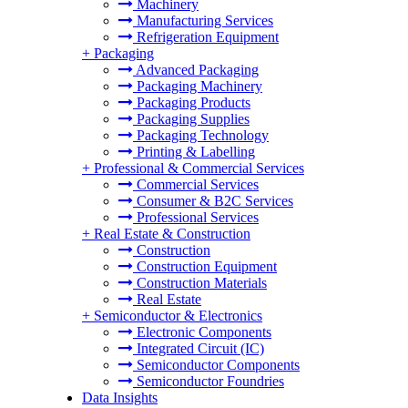
Machinery
Manufacturing Services
Refrigeration Equipment
+
Packaging
Advanced Packaging
Packaging Machinery
Packaging Products
Packaging Supplies
Packaging Technology
Printing & Labelling
+
Professional & Commercial Services
Commercial Services
Consumer & B2C Services
Professional Services
+
Real Estate & Construction
Construction
Construction Equipment
Construction Materials
Real Estate
+
Semiconductor & Electronics
Electronic Components
Integrated Circuit (IC)
Semiconductor Components
Semiconductor Foundries
Data Insights