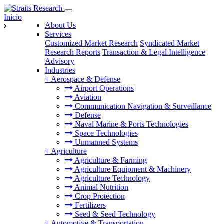
Inicio
About Us
Services
Customized Market Research
Syndicated Market
Research Reports
Transaction & Legal Intelligence
Advisory
Industries
+
Aerospace & Defense
Airport Operations
Aviation
Communication Navigation & Surveillance
Defense
Naval Marine & Ports Technologies
Space Technologies
Unmanned Systems
+
Agriculture
Agriculture & Farming
Agriculture Equipment & Machinery
Agriculture Technology
Animal Nutrition
Crop Protection
Fertilizers
Seed & Seed Technology
+
Automotive & Transportation