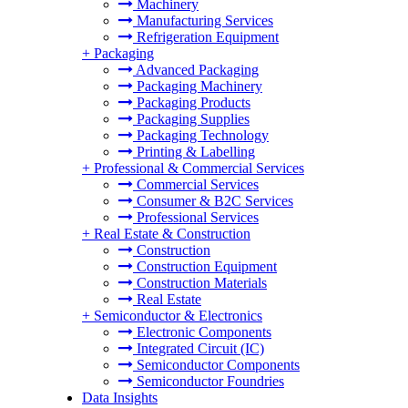
Machinery
Manufacturing Services
Refrigeration Equipment
+
Packaging
Advanced Packaging
Packaging Machinery
Packaging Products
Packaging Supplies
Packaging Technology
Printing & Labelling
+
Professional & Commercial Services
Commercial Services
Consumer & B2C Services
Professional Services
+
Real Estate & Construction
Construction
Construction Equipment
Construction Materials
Real Estate
+
Semiconductor & Electronics
Electronic Components
Integrated Circuit (IC)
Semiconductor Components
Semiconductor Foundries
Data Insights