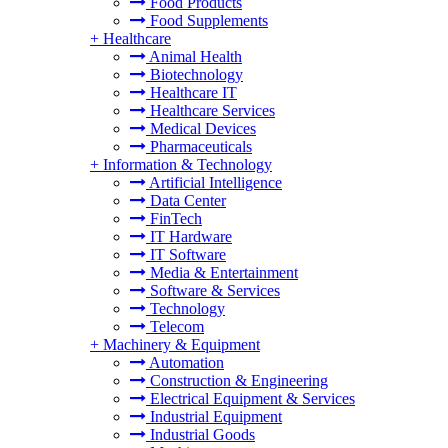
Food Products
Food Supplements
+
Healthcare
Animal Health
Biotechnology
Healthcare IT
Healthcare Services
Medical Devices
Pharmaceuticals
+
Information & Technology
Artificial Intelligence
Data Center
FinTech
IT Hardware
IT Software
Media & Entertainment
Software & Services
Technology
Telecom
+
Machinery & Equipment
Automation
Construction & Engineering
Electrical Equipment & Services
Industrial Equipment
Industrial Goods