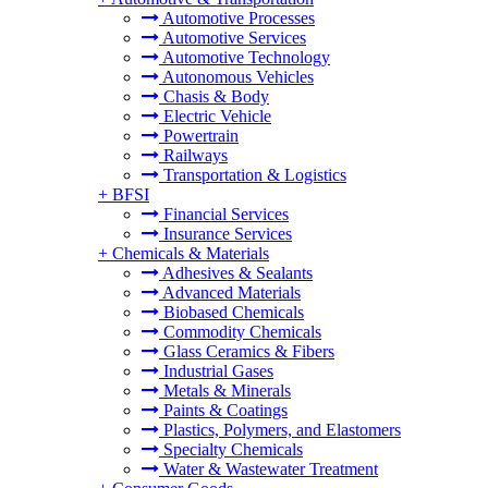
Automotive Processes
Automotive Services
Automotive Technology
Autonomous Vehicles
Chasis & Body
Electric Vehicle
Powertrain
Railways
Transportation & Logistics
+
BFSI
Financial Services
Insurance Services
+
Chemicals & Materials
Adhesives & Sealants
Advanced Materials
Biobased Chemicals
Commodity Chemicals
Glass Ceramics & Fibers
Industrial Gases
Metals & Minerals
Paints & Coatings
Plastics, Polymers, and Elastomers
Specialty Chemicals
Water & Wastewater Treatment