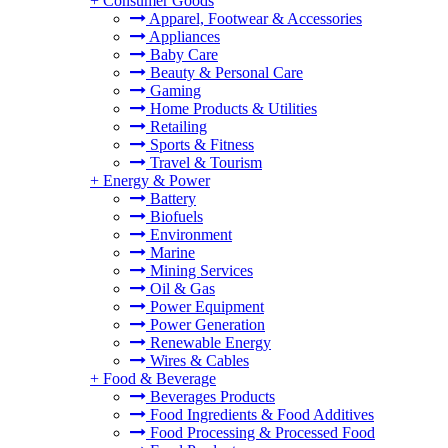
+
Consumer Goods
Apparel, Footwear & Accessories
Appliances
Baby Care
Beauty & Personal Care
Gaming
Home Products & Utilities
Retailing
Sports & Fitness
Travel & Tourism
+
Energy & Power
Battery
Biofuels
Environment
Marine
Mining Services
Oil & Gas
Power Equipment
Power Generation
Renewable Energy
Wires & Cables
+
Food & Beverage
Beverages Products
Food Ingredients & Food Additives
Food Processing & Processed Food