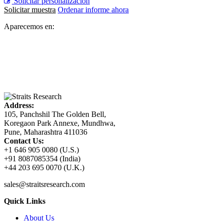
Solicitar personalización
Solicitar muestra
Ordenar informe ahora
Aparecemos en:
Address:
105, Panchshil The Golden Bell,
Koregaon Park Annexe, Mundhwa,
Pune, Maharashtra 411036
Contact Us:
+1 646 905 0080 (U.S.)
+91 8087085354 (India)
+44 203 695 0070 (U.K.)
sales@straitsresearch.com
Quick Links
About Us