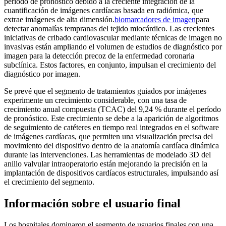
período de pronóstico debido a la creciente integración de la
cuantificación de imágenes cardíacas basada en radiómica, que
extrae imágenes de alta dimensión.
biomarcadores de imagen
para
detectar anomalías tempranas del tejido miocárdico. Las crecientes
iniciativas de cribado cardiovascular mediante técnicas de imagen no
invasivas están ampliando el volumen de estudios de diagnóstico por
imagen para la detección precoz de la enfermedad coronaria
subclínica. Estos factores, en conjunto, impulsan el crecimiento del
diagnóstico por imagen.
Se prevé que el segmento de tratamientos guiados por imágenes
experimente un crecimiento considerable, con una tasa de
crecimiento anual compuesta (TCAC) del 9,24 % durante el período
de pronóstico. Este crecimiento se debe a la aparición de algoritmos
de seguimiento de catéteres en tiempo real integrados en el software
de imágenes cardíacas, que permiten una visualización precisa del
movimiento del dispositivo dentro de la anatomía cardíaca dinámica
durante las intervenciones. Las herramientas de modelado 3D del
anillo valvular intraoperatorio están mejorando la precisión en la
implantación de dispositivos cardíacos estructurales, impulsando así
el crecimiento del segmento.
Información sobre el usuario final
Los hospitales dominaron el segmento de usuarios finales con una