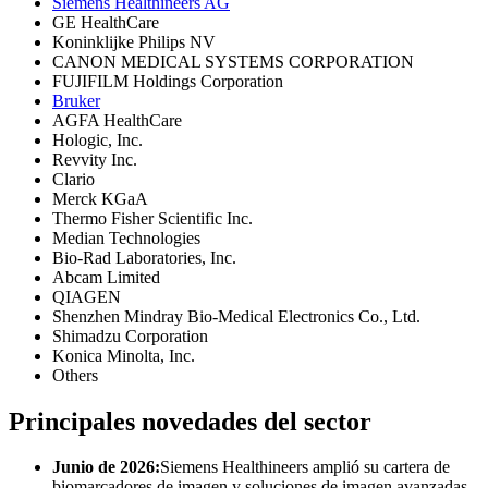
Siemens Healthineers AG
GE HealthCare
Koninklijke Philips NV
CANON MEDICAL SYSTEMS CORPORATION
FUJIFILM Holdings Corporation
Bruker
AGFA HealthCare
Hologic, Inc.
Revvity Inc.
Clario
Merck KGaA
Thermo Fisher Scientific Inc.
Median Technologies
Bio-Rad Laboratories, Inc.
Abcam Limited
QIAGEN
Shenzhen Mindray Bio-Medical Electronics Co., Ltd.
Shimadzu Corporation
Konica Minolta, Inc.
Others
Principales novedades del sector
Junio ​​de 2026:
Siemens Healthineers amplió su cartera de
biomarcadores de imagen y soluciones de imagen avanzadas