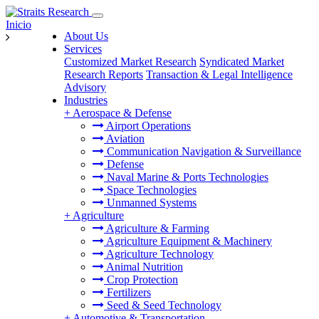
Inicio
About Us
Services
Customized Market Research
Syndicated Market
Research Reports
Transaction & Legal Intelligence
Advisory
Industries
+
Aerospace & Defense
Airport Operations
Aviation
Communication Navigation & Surveillance
Defense
Naval Marine & Ports Technologies
Space Technologies
Unmanned Systems
+
Agriculture
Agriculture & Farming
Agriculture Equipment & Machinery
Agriculture Technology
Animal Nutrition
Crop Protection
Fertilizers
Seed & Seed Technology
+
Automotive & Transportation