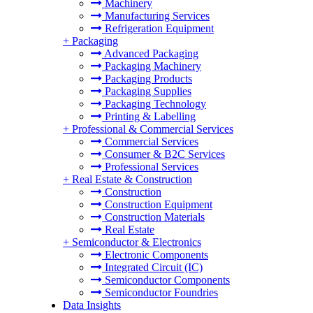
Machinery
Manufacturing Services
Refrigeration Equipment
+
Packaging
Advanced Packaging
Packaging Machinery
Packaging Products
Packaging Supplies
Packaging Technology
Printing & Labelling
+
Professional & Commercial Services
Commercial Services
Consumer & B2C Services
Professional Services
+
Real Estate & Construction
Construction
Construction Equipment
Construction Materials
Real Estate
+
Semiconductor & Electronics
Electronic Components
Integrated Circuit (IC)
Semiconductor Components
Semiconductor Foundries
Data Insights