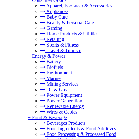
+
Consumer Goods
Apparel, Footwear & Accessories
Appliances
Baby Care
Beauty & Personal Care
Gaming
Home Products & Utilities
Retailing
Sports & Fitness
Travel & Tourism
+
Energy & Power
Battery
Biofuels
Environment
Marine
Mining Services
Oil & Gas
Power Equipment
Power Generation
Renewable Energy
Wires & Cables
+
Food & Beverage
Beverages Products
Food Ingredients & Food Additives
Food Processing & Processed Food