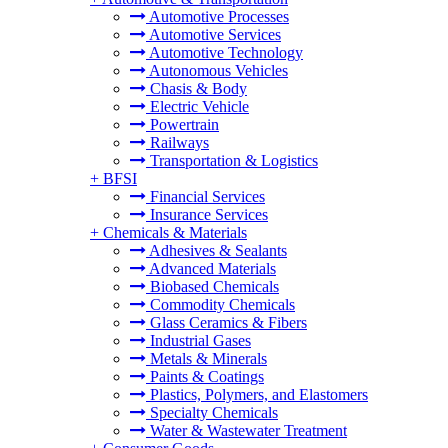
Automotive Processes
Automotive Services
Automotive Technology
Autonomous Vehicles
Chasis & Body
Electric Vehicle
Powertrain
Railways
Transportation & Logistics
+
BFSI
Financial Services
Insurance Services
+
Chemicals & Materials
Adhesives & Sealants
Advanced Materials
Biobased Chemicals
Commodity Chemicals
Glass Ceramics & Fibers
Industrial Gases
Metals & Minerals
Paints & Coatings
Plastics, Polymers, and Elastomers
Specialty Chemicals
Water & Wastewater Treatment