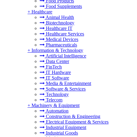
Food Products
Food Supplements
+
Healthcare
Animal Health
Biotechnology
Healthcare IT
Healthcare Services
Medical Devices
Pharmaceuticals
+
Information & Technology
Artificial Intelligence
Data Center
FinTech
IT Hardware
IT Software
Media & Entertainment
Software & Services
Technology
Telecom
+
Machinery & Equipment
Automation
Construction & Engineering
Electrical Equipment & Services
Industrial Equipment
Industrial Goods