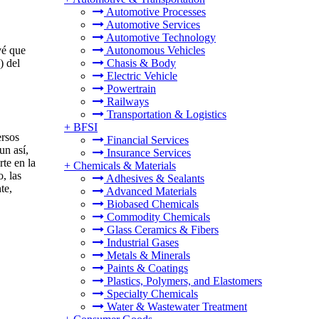
Automotive Processes
Automotive Services
Automotive Technology
vé que
Autonomous Vehicles
) del
Chasis & Body
Electric Vehicle
Powertrain
Railways
Transportation & Logistics
+
BFSI
ersos
Financial Services
un así,
Insurance Services
te en la
+
Chemicals & Materials
, las
Adhesives & Sealants
te,
Advanced Materials
Biobased Chemicals
Commodity Chemicals
Glass Ceramics & Fibers
Industrial Gases
Metals & Minerals
Paints & Coatings
Plastics, Polymers, and Elastomers
Specialty Chemicals
Water & Wastewater Treatment