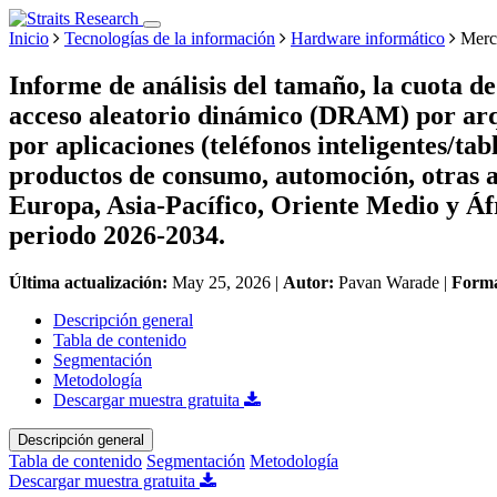
Inicio
Tecnologías de la información
Hardware informático
Merca
Informe de análisis del tamaño, la cuota d
acceso aleatorio dinámico (DRAM) por a
por aplicaciones (teléfonos inteligentes/tabl
productos de consumo, automoción, otras a
Europa, Asia-Pacífico, Oriente Medio y Áfr
periodo 2026-2034.
Última actualización:
May 25, 2026
|
Autor:
Pavan Warade
|
Form
Descripción general
Tabla de contenido
Segmentación
Metodología
Descargar muestra gratuita
Descripción general
Tabla de contenido
Segmentación
Metodología
Descargar muestra gratuita