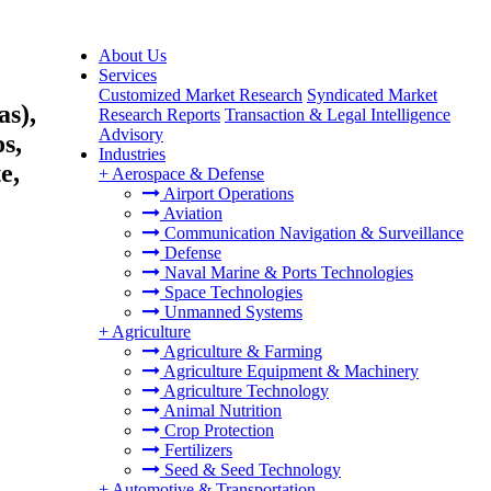
About Us
Services
Customized Market Research
Syndicated Market
s),
Research Reports
Transaction & Legal Intelligence
Advisory
os,
Industries
e,
+
Aerospace & Defense
Airport Operations
Aviation
Communication Navigation & Surveillance
Defense
Naval Marine & Ports Technologies
Space Technologies
Unmanned Systems
+
Agriculture
Agriculture & Farming
Agriculture Equipment & Machinery
Agriculture Technology
Animal Nutrition
Crop Protection
Fertilizers
Seed & Seed Technology
+
Automotive & Transportation