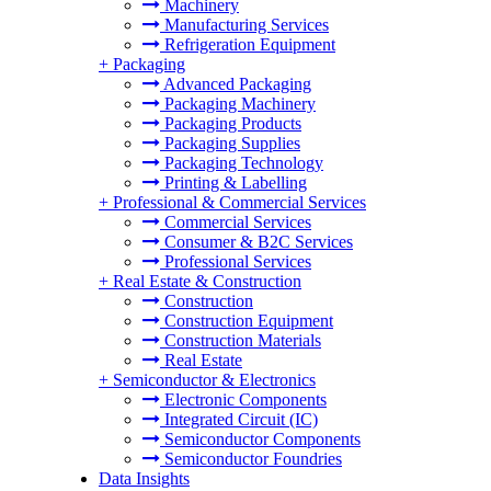
Machinery
Manufacturing Services
Refrigeration Equipment
+
Packaging
Advanced Packaging
Packaging Machinery
Packaging Products
Packaging Supplies
Packaging Technology
Printing & Labelling
+
Professional & Commercial Services
Commercial Services
Consumer & B2C Services
Professional Services
+
Real Estate & Construction
Construction
Construction Equipment
Construction Materials
Real Estate
+
Semiconductor & Electronics
Electronic Components
Integrated Circuit (IC)
Semiconductor Components
Semiconductor Foundries
Data Insights