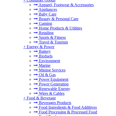
+
Consumer Goods
Apparel, Footwear & Accessories
Appliances
Baby Care
Beauty & Personal Care
Gaming
Home Products & Utilities
Retailing
Sports & Fitness
Travel & Tourism
+
Energy & Power
Battery
Biofuels
Environment
Marine
Mining Services
Oil & Gas
Power Equipment
Power Generation
Renewable Energy
Wires & Cables
+
Food & Beverage
Beverages Products
Food Ingredients & Food Additives
Food Processing & Processed Food