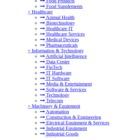
Food Products
Food Supplements
+
Healthcare
Animal Health
Biotechnology
Healthcare IT
Healthcare Services
Medical Devices
Pharmaceuticals
+
Information & Technology
Artificial Intelligence
Data Center
FinTech
IT Hardware
IT Software
Media & Entertainment
Software & Services
Technology
Telecom
+
Machinery & Equipment
Automation
Construction & Engineering
Electrical Equipment & Services
Industrial Equipment
Industrial Goods