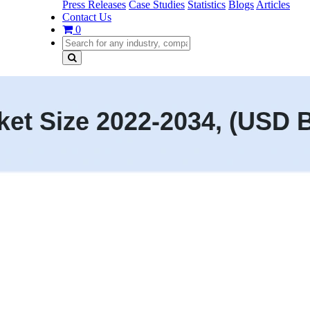
Press Releases
Case Studies
Statistics
Blogs
Articles
Contact Us
0