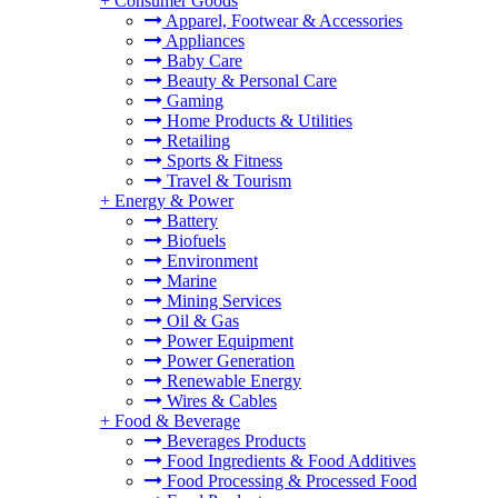
+
Consumer Goods
Apparel, Footwear & Accessories
Appliances
Baby Care
Beauty & Personal Care
Gaming
Home Products & Utilities
Retailing
Sports & Fitness
Travel & Tourism
+
Energy & Power
Battery
Biofuels
Environment
Marine
Mining Services
Oil & Gas
Power Equipment
Power Generation
Renewable Energy
Wires & Cables
+
Food & Beverage
Beverages Products
Food Ingredients & Food Additives
Food Processing & Processed Food