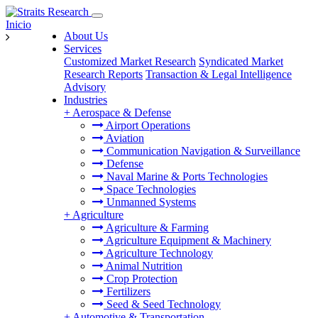
Inicio
About Us
Services
Customized Market Research
Syndicated Market
Research Reports
Transaction & Legal Intelligence
Advisory
Industries
+
Aerospace & Defense
Airport Operations
Aviation
Communication Navigation & Surveillance
Defense
Naval Marine & Ports Technologies
Space Technologies
Unmanned Systems
+
Agriculture
Agriculture & Farming
Agriculture Equipment & Machinery
Agriculture Technology
Animal Nutrition
Crop Protection
Fertilizers
Seed & Seed Technology
+
Automotive & Transportation