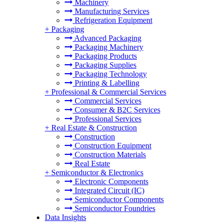
Machinery
Manufacturing Services
Refrigeration Equipment
+
Packaging
Advanced Packaging
Packaging Machinery
Packaging Products
Packaging Supplies
Packaging Technology
Printing & Labelling
+
Professional & Commercial Services
Commercial Services
Consumer & B2C Services
Professional Services
+
Real Estate & Construction
Construction
Construction Equipment
Construction Materials
Real Estate
+
Semiconductor & Electronics
Electronic Components
Integrated Circuit (IC)
Semiconductor Components
Semiconductor Foundries
Data Insights