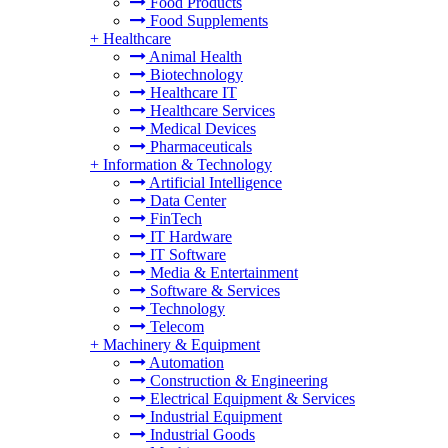
Food Products
Food Supplements
+
Healthcare
Animal Health
Biotechnology
Healthcare IT
Healthcare Services
Medical Devices
Pharmaceuticals
+
Information & Technology
Artificial Intelligence
Data Center
FinTech
IT Hardware
IT Software
Media & Entertainment
Software & Services
Technology
Telecom
+
Machinery & Equipment
Automation
Construction & Engineering
Electrical Equipment & Services
Industrial Equipment
Industrial Goods