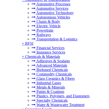
Automotive Processes
Automotive Services
Automotive Technology
Autonomous Vehicles
Chasis & Body
Electric Vehicle
Powertrain
Railways
Transportation & Logistics
+
BFSI
Financial Services
Insurance Services
+
Chemicals & Materials
Adhesives & Sealants
Advanced Materials
Biobased Chemicals
Commodity Chemicals
Glass Ceramics & Fibers
Industrial Gases
Metals & Minerals
Paints & Coatings
Plastics, Polymers, and Elastomers
Specialty Chemicals
Water & Wastewater Treatment