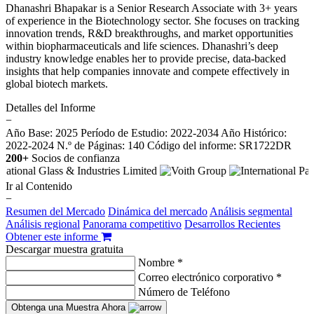
Dhanashri Bhapakar is a Senior Research Associate with 3+ years
of experience in the Biotechnology sector. She focuses on tracking
innovation trends, R&D breakthroughs, and market opportunities
within biopharmaceuticals and life sciences. Dhanashri’s deep
industry knowledge enables her to provide precise, data-backed
insights that help companies innovate and compete effectively in
global biotech markets.
Detalles del Informe
−
Año Base: 2025
Período de Estudio: 2022-2034
Año Histórico:
2022-2024
N.º de Páginas: 140
Código del informe: SR1722DR
200+
Socios de confianza
Ir al Contenido
−
Resumen del Mercado
Dinámica del mercado
Análisis segmental
Análisis regional
Panorama competitivo
Desarrollos Recientes
Obtener este informe
Descargar muestra gratuita
Nombre *
Correo electrónico corporativo *
Número de Teléfono
Obtenga una Muestra Ahora