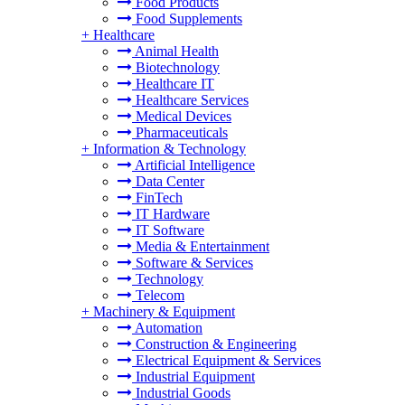
Food Products
Food Supplements
+
Healthcare
Animal Health
Biotechnology
Healthcare IT
Healthcare Services
Medical Devices
Pharmaceuticals
+
Information & Technology
Artificial Intelligence
Data Center
FinTech
IT Hardware
IT Software
Media & Entertainment
Software & Services
Technology
Telecom
+
Machinery & Equipment
Automation
Construction & Engineering
Electrical Equipment & Services
Industrial Equipment
Industrial Goods