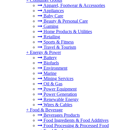
+
Consumer Goods
Apparel, Footwear & Accessories
Appliances
Baby Care
Beauty & Personal Care
Gaming
Home Products & Utilities
Retailing
Sports & Fitness
Travel & Tourism
+
Energy & Power
Battery
Biofuels
Environment
Marine
Mining Services
Oil & Gas
Power Equipment
Power Generation
Renewable Energy
Wires & Cables
+
Food & Beverage
Beverages Products
Food Ingredients & Food Additives
Food Processing & Processed Food