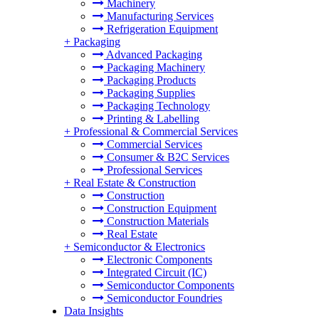
Machinery
Manufacturing Services
Refrigeration Equipment
+
Packaging
Advanced Packaging
Packaging Machinery
Packaging Products
Packaging Supplies
Packaging Technology
Printing & Labelling
+
Professional & Commercial Services
Commercial Services
Consumer & B2C Services
Professional Services
+
Real Estate & Construction
Construction
Construction Equipment
Construction Materials
Real Estate
+
Semiconductor & Electronics
Electronic Components
Integrated Circuit (IC)
Semiconductor Components
Semiconductor Foundries
Data Insights