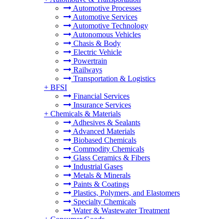
Automotive Processes
Automotive Services
Automotive Technology
Autonomous Vehicles
Chasis & Body
Electric Vehicle
Powertrain
Railways
Transportation & Logistics
+
BFSI
Financial Services
Insurance Services
+
Chemicals & Materials
Adhesives & Sealants
Advanced Materials
Biobased Chemicals
Commodity Chemicals
Glass Ceramics & Fibers
Industrial Gases
Metals & Minerals
Paints & Coatings
Plastics, Polymers, and Elastomers
Specialty Chemicals
Water & Wastewater Treatment