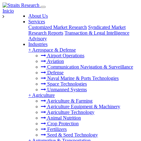
Inicio
About Us
Services
Customized Market Research
Syndicated Market
Research Reports
Transaction & Legal Intelligence
Advisory
Industries
+
Aerospace & Defense
Airport Operations
Aviation
Communication Navigation & Surveillance
Defense
Naval Marine & Ports Technologies
Space Technologies
Unmanned Systems
+
Agriculture
Agriculture & Farming
Agriculture Equipment & Machinery
Agriculture Technology
Animal Nutrition
Crop Protection
Fertilizers
Seed & Seed Technology
+
Automotive & Transportation