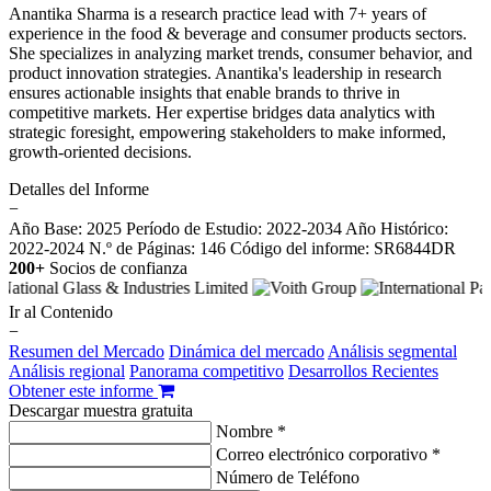
Anantika Sharma is a research practice lead with 7+ years of
experience in the food & beverage and consumer products sectors.
She specializes in analyzing market trends, consumer behavior, and
product innovation strategies. Anantika's leadership in research
ensures actionable insights that enable brands to thrive in
competitive markets. Her expertise bridges data analytics with
strategic foresight, empowering stakeholders to make informed,
growth-oriented decisions.
Detalles del Informe
−
Año Base: 2025
Período de Estudio: 2022-2034
Año Histórico:
2022-2024
N.º de Páginas: 146
Código del informe: SR6844DR
200+
Socios de confianza
Ir al Contenido
−
Resumen del Mercado
Dinámica del mercado
Análisis segmental
Análisis regional
Panorama competitivo
Desarrollos Recientes
Obtener este informe
Descargar muestra gratuita
Nombre *
Correo electrónico corporativo *
Número de Teléfono