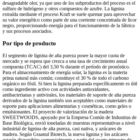
desagradable olor, ya que uno de los subproductos del proceso es el
sulfuro de hidrógeno y otros compuestos de azufre. La lignina
extraída mediante el proceso Kraft se suele quemar para aprovechar
su valor energético como parte de una corriente concentrada de licor
negro, proporcionando energía para el funcionamiento de la fábrica
y sus procesos asociados.
Por tipo de producto
El segmento de lignina de alta pureza posee la mayor cuota de
mercado y se espera que crezca a una tasa de crecimiento anual
compuesta (TCAC) del 3,50 % durante el período de pronóstico.
Para el almacenamiento de energía solar, la lignina es la materia
prima natural más común; constituye el 30 % de todo el carbono
orgánico no fósil. Si bien la lignina preparada específicamente es útil
como ingrediente activo con actividades antioxidantes,
antibacterianas y antivirales, los materiales de soporte de alta pureza
derivados de la lignina también son aceptables como materiales de
soporte para aplicaciones alimentarias y cosméticas, como geles o
emulsionantes. El proyecto de valorización de la madera
SWEETWOODS, apoyado por la Empresa Común de Industrias de
Base Biológica, envió toneladas de muestras representativas a nivel
industrial de lignina de alta pureza, casi nativa, y azúcares de
madera. Según Graanul Biotech, la nueva lignina y los azúcares
estarán disponibles comercialmente a partir del cuarto trimestre de