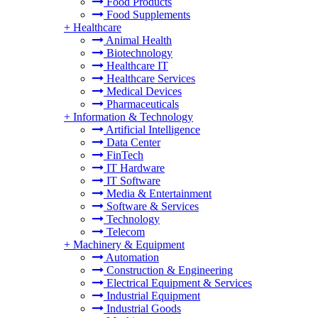
Food Products
Food Supplements
+
Healthcare
Animal Health
Biotechnology
Healthcare IT
Healthcare Services
Medical Devices
Pharmaceuticals
+
Information & Technology
Artificial Intelligence
Data Center
FinTech
IT Hardware
IT Software
Media & Entertainment
Software & Services
Technology
Telecom
+
Machinery & Equipment
Automation
Construction & Engineering
Electrical Equipment & Services
Industrial Equipment
Industrial Goods