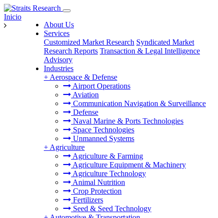
Inicio
About Us
Services
Customized Market Research
Syndicated Market
Research Reports
Transaction & Legal Intelligence
Advisory
Industries
+
Aerospace & Defense
Airport Operations
Aviation
Communication Navigation & Surveillance
Defense
Naval Marine & Ports Technologies
Space Technologies
Unmanned Systems
+
Agriculture
Agriculture & Farming
Agriculture Equipment & Machinery
Agriculture Technology
Animal Nutrition
Crop Protection
Fertilizers
Seed & Seed Technology
+
Automotive & Transportation