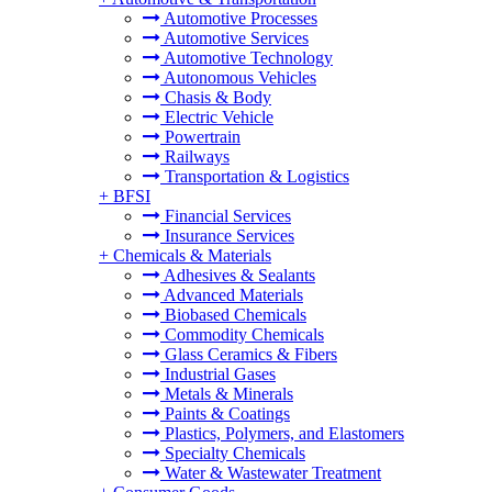
Automotive Processes
Automotive Services
Automotive Technology
Autonomous Vehicles
Chasis & Body
Electric Vehicle
Powertrain
Railways
Transportation & Logistics
+
BFSI
Financial Services
Insurance Services
+
Chemicals & Materials
Adhesives & Sealants
Advanced Materials
Biobased Chemicals
Commodity Chemicals
Glass Ceramics & Fibers
Industrial Gases
Metals & Minerals
Paints & Coatings
Plastics, Polymers, and Elastomers
Specialty Chemicals
Water & Wastewater Treatment