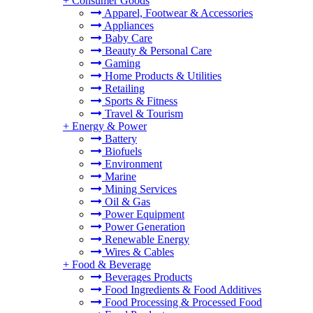
+
Consumer Goods
Apparel, Footwear & Accessories
Appliances
Baby Care
Beauty & Personal Care
Gaming
Home Products & Utilities
Retailing
Sports & Fitness
Travel & Tourism
+
Energy & Power
Battery
Biofuels
Environment
Marine
Mining Services
Oil & Gas
Power Equipment
Power Generation
Renewable Energy
Wires & Cables
+
Food & Beverage
Beverages Products
Food Ingredients & Food Additives
Food Processing & Processed Food