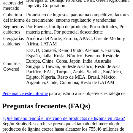
Borregaard, Domsjo Fabriker, UPM, Green Agrochem,
actores del
Ingevity Corporation
mercado
Cobertura
Pronóstico de ingresos, panorama competitivo, factores
del informe
de crecimiento, entorno regulatorio y tendencias
Segmentos
Por Fuente, Por tipo de producto, Por solicitudes, Por
cubiertos
materia prima, Por potencial descendente
Geografías
América del Norte, Europa, APAC, Oriente Medio y
cubiertas
África, LATAM
EEUU, Canadá, Reino Unido, Alemania, Francia,
España, Italia, Rusia, Nórdico, Benelux, Resto de
Europa, China, Corea, Japón, India, Australia,
Countries
Singapur, Taiwán, Sudeste Asiático, Resto de Asia-
Covered
Pacífico, EAU, Turquía, Arabia Saudita, Sudáfrica,
Egipto, Nigeria, Resto de MEA, Brasil, México,
Argentina, Chile, Colombia, Resto de LATAM
Personalice este informe
para ajustarlo a sus objetivos estratégicos
Preguntas frecuentes (FAQs)
¿Qué tamaño tendrá el mercado de productos de lignina en 2026?
Según Straits Research, se prevé que el tamaño del mercado de
productos de lignina crezca hasta alcanzar los 755,46 millones de