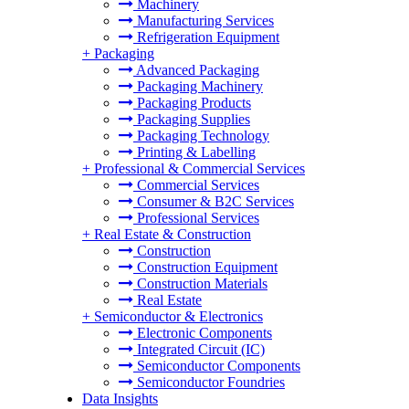
Machinery
Manufacturing Services
Refrigeration Equipment
+
Packaging
Advanced Packaging
Packaging Machinery
Packaging Products
Packaging Supplies
Packaging Technology
Printing & Labelling
+
Professional & Commercial Services
Commercial Services
Consumer & B2C Services
Professional Services
+
Real Estate & Construction
Construction
Construction Equipment
Construction Materials
Real Estate
+
Semiconductor & Electronics
Electronic Components
Integrated Circuit (IC)
Semiconductor Components
Semiconductor Foundries
Data Insights