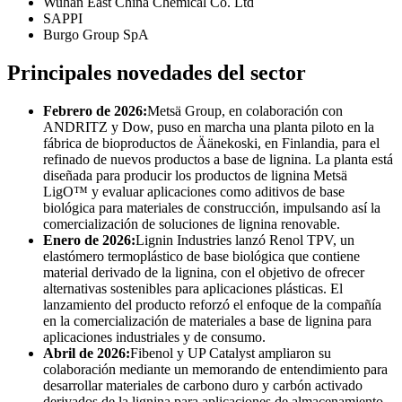
Wuhan East China Chemical Co. Ltd
SAPPI
Burgo Group SpA
Principales novedades del sector
Febrero de 2026:
Metsä Group, en colaboración con
ANDRITZ y Dow, puso en marcha una planta piloto en la
fábrica de bioproductos de Äänekoski, en Finlandia, para el
refinado de nuevos productos a base de lignina. La planta está
diseñada para producir los productos de lignina Metsä
LigO™ y evaluar aplicaciones como aditivos de base
biológica para materiales de construcción, impulsando así la
comercialización de soluciones de lignina renovable.
Enero de 2026:
Lignin Industries lanzó Renol TPV, un
elastómero termoplástico de base biológica que contiene
material derivado de la lignina, con el objetivo de ofrecer
alternativas sostenibles para aplicaciones plásticas. El
lanzamiento del producto reforzó el enfoque de la compañía
en la comercialización de materiales a base de lignina para
aplicaciones industriales y de consumo.
Abril de 2026:
Fibenol y UP Catalyst ampliaron su
colaboración mediante un memorando de entendimiento para
desarrollar materiales de carbono duro y carbón activado
derivados de la lignina para aplicaciones de almacenamiento