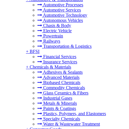
Automotive Processes
Automotive Services
Automotive Technology
Autonomous Vehicles
Chasis & Body
Electric Vehicle
Powertrain
Railways
Transportation & Logistics
+
BFSI
Financial Services
Insurance Services
+
Chemicals & Materials
Adhesives & Sealants
Advanced Materials
Biobased Chemicals
Commodity Chemicals
Glass Ceramics & Fibers
Industrial Gases
Metals & Minerals
Paints & Coatings
Plastics, Polymers, and Elastomers
Specialty Chemicals
Water & Wastewater Treatment