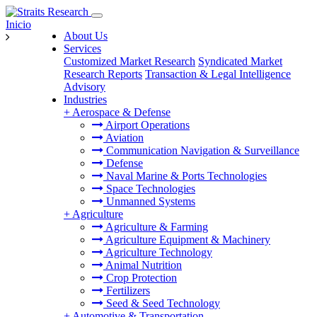
Inicio
About Us
Services
Customized Market Research
Syndicated Market
Research Reports
Transaction & Legal Intelligence
Advisory
Industries
+
Aerospace & Defense
Airport Operations
Aviation
Communication Navigation & Surveillance
Defense
Naval Marine & Ports Technologies
Space Technologies
Unmanned Systems
+
Agriculture
Agriculture & Farming
Agriculture Equipment & Machinery
Agriculture Technology
Animal Nutrition
Crop Protection
Fertilizers
Seed & Seed Technology
+
Automotive & Transportation