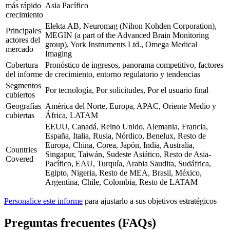
más rápido
Asia Pacífico
crecimiento
Elekta AB, Neuromag (Nihon Kohden Corporation),
Principales
MEGIN (a part of the Advanced Brain Monitoring
actores del
group), York Instruments Ltd., Omega Medical
mercado
Imaging
Cobertura
Pronóstico de ingresos, panorama competitivo, factores
del informe
de crecimiento, entorno regulatorio y tendencias
Segmentos
Por tecnología, Por solicitudes, Por el usuario final
cubiertos
Geografías
América del Norte, Europa, APAC, Oriente Medio y
cubiertas
África, LATAM
EEUU, Canadá, Reino Unido, Alemania, Francia,
España, Italia, Rusia, Nórdico, Benelux, Resto de
Europa, China, Corea, Japón, India, Australia,
Countries
Singapur, Taiwán, Sudeste Asiático, Resto de Asia-
Covered
Pacífico, EAU, Turquía, Arabia Saudita, Sudáfrica,
Egipto, Nigeria, Resto de MEA, Brasil, México,
Argentina, Chile, Colombia, Resto de LATAM
Personalice este informe
para ajustarlo a sus objetivos estratégicos
Preguntas frecuentes (FAQs)