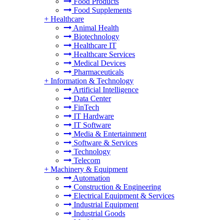
Food Products
Food Supplements
+
Healthcare
Animal Health
Biotechnology
Healthcare IT
Healthcare Services
Medical Devices
Pharmaceuticals
+
Information & Technology
Artificial Intelligence
Data Center
FinTech
IT Hardware
IT Software
Media & Entertainment
Software & Services
Technology
Telecom
+
Machinery & Equipment
Automation
Construction & Engineering
Electrical Equipment & Services
Industrial Equipment
Industrial Goods