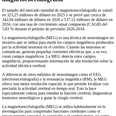
El tamaño del mercado mundial de magnetoencefalografía se valoró
en 323,25 millones de dólares en 2025 y se prevé que crezca de
342,04 millones de dólares en 2026 a 537,52 millones de dólares en
2034, con una tasa de crecimiento anual compuesta (CAGR) del
5,81 % durante el período de previsión 2026-2034.
La magnetoencefalografía (MEG) es una técnica de neuroimagen no
invasiva que se utiliza para medir los campos magnéticos producidos
por la actividad neuronal en el cerebro. Cuando las neuronas se
comunican, generan pequeñas corrientes eléctricas que, a su vez,
crean campos magnéticos. La MEG detecta estos campos
magnéticos, proporcionando información de alta resolución sobre la
actividad eléctrica cerebral.
A diferencia de otros métodos de neuroimagen como el EEG
(electroencefalografía) o la resonancia magnética (RM), la MEG
ofrece una mejor resolución espacial, lo que permite localizar con
precisión la actividad cerebral en tiempo real. Esto la hace
especialmente valiosa para estudiar la función cerebral, diagnosticar
trastornos neurológicos y guiar la cirugía cerebral.
La magnetoencefalografía (MEG) se utiliza habitualmente en la
investigación para comprender funciones cerebrales como el
procesamiento sensorial, la cognición y el control motor, así como