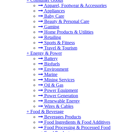
+
Consumer Goods
Apparel, Footwear & Accessories
Appliances
Baby Care
Beauty & Personal Care
Gaming
Home Products & Utilities
Retailing
Sports & Fitness
Travel & Tourism
+
Energy & Power
Battery
Biofuels
Environment
Marine
Mining Services
Oil & Gas
Power Equipment
Power Generation
Renewable Energy
Wires & Cables
+
Food & Beverage
Beverages Products
Food Ingredients & Food Additives
Food Processing & Processed Food