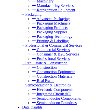
Machinery
Manufacturing Services
Refrigeration Equipment
+
Packaging
Advanced Packaging
Packaging Machinery
Packaging Products
Packaging Supplies
Packaging Technology
Printing & Labelling
+
Professional & Commercial Services
Commercial Services
Consumer & B2C Services
Professional Services
+
Real Estate & Construction
Construction
Construction Equipment
Construction Materials
Real Estate
+
Semiconductor & Electronics
Electronic Components
Integrated Circuit (IC)
Semiconductor Components
Semiconductor Foundries
Data Insights