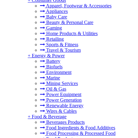
+
Consumer Goods
Apparel, Footwear & Accessories
Appliances
Baby Care
Beauty & Personal Care
Gaming
Home Products & Utilities
Retailing
Sports & Fitness
Travel & Tourism
+
Energy & Power
Battery
Biofuels
Environment
Marine
Mining Services
Oil & Gas
Power Equipment
Power Generation
Renewable Energy
Wires & Cables
+
Food & Beverage
Beverages Products
Food Ingredients & Food Additives
Food Processing & Processed Food