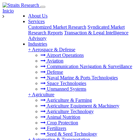
Inicio
About Us
Services
Customized Market Research
Syndicated Market
Research Reports
Transaction & Legal Intelligence
Advisory
Industries
+
Aerospace & Defense
Airport Operations
Aviation
Communication Navigation & Surveillance
Defense
Naval Marine & Ports Technologies
Space Technologies
Unmanned Systems
+
Agriculture
Agriculture & Farming
Agriculture Equipment & Machinery
Agriculture Technology
Animal Nutrition
Crop Protection
Fertilizers
Seed & Seed Technology
+
Automotive & Transportation