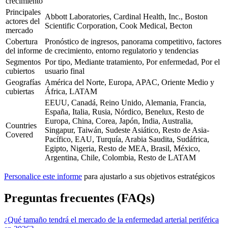
crecimiento
Principales
Abbott Laboratories, Cardinal Health, Inc., Boston
actores del
Scientific Corporation, Cook Medical, Becton
mercado
Cobertura
Pronóstico de ingresos, panorama competitivo, factores
del informe
de crecimiento, entorno regulatorio y tendencias
Segmentos
Por tipo, Mediante tratamiento, Por enfermedad, Por el
cubiertos
usuario final
Geografías
América del Norte, Europa, APAC, Oriente Medio y
cubiertas
África, LATAM
EEUU, Canadá, Reino Unido, Alemania, Francia,
España, Italia, Rusia, Nórdico, Benelux, Resto de
Europa, China, Corea, Japón, India, Australia,
Countries
Singapur, Taiwán, Sudeste Asiático, Resto de Asia-
Covered
Pacífico, EAU, Turquía, Arabia Saudita, Sudáfrica,
Egipto, Nigeria, Resto de MEA, Brasil, México,
Argentina, Chile, Colombia, Resto de LATAM
Personalice este informe
para ajustarlo a sus objetivos estratégicos
Preguntas frecuentes (FAQs)
¿Qué tamaño tendrá el mercado de la enfermedad arterial periférica