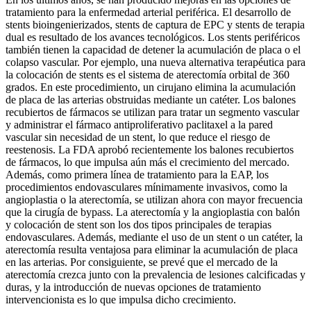
tratamiento para la enfermedad arterial periférica. El desarrollo de
stents bioingenierizados, stents de captura de EPC y stents de terapia
dual es resultado de los avances tecnológicos. Los stents periféricos
también tienen la capacidad de detener la acumulación de placa o el
colapso vascular. Por ejemplo, una nueva alternativa terapéutica para
la colocación de stents es el sistema de aterectomía orbital de 360 ​​
grados. En este procedimiento, un cirujano elimina la acumulación
de placa de las arterias obstruidas mediante un catéter. Los balones
recubiertos de fármacos se utilizan para tratar un segmento vascular
y administrar el fármaco antiproliferativo paclitaxel a la pared
vascular sin necesidad de un stent, lo que reduce el riesgo de
reestenosis. La FDA aprobó recientemente los balones recubiertos
de fármacos, lo que impulsa aún más el crecimiento del mercado.
Además, como primera línea de tratamiento para la EAP, los
procedimientos endovasculares mínimamente invasivos, como la
angioplastia o la aterectomía, se utilizan ahora con mayor frecuencia
que la cirugía de bypass. La aterectomía y la angioplastia con balón
y colocación de stent son los dos tipos principales de terapias
endovasculares. Además, mediante el uso de un stent o un catéter, la
aterectomía resulta ventajosa para eliminar la acumulación de placa
en las arterias. Por consiguiente, se prevé que el mercado de la
aterectomía crezca junto con la prevalencia de lesiones calcificadas y
duras, y la introducción de nuevas opciones de tratamiento
intervencionista es lo que impulsa dicho crecimiento.