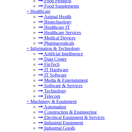
Food Products
Food Supplements
+
Healthcare
Animal Health
Biotechnology
Healthcare IT
Healthcare Services
Medical Devices
Pharmaceuticals
+
Information & Technology
Artificial Intelligence
Data Center
FinTech
IT Hardware
IT Software
Media & Entertainment
Software & Services
Technology
Telecom
+
Machinery & Equipment
Automation
Construction & Engineering
Electrical Equipment & Services
Industrial Equipment
Industrial Goods