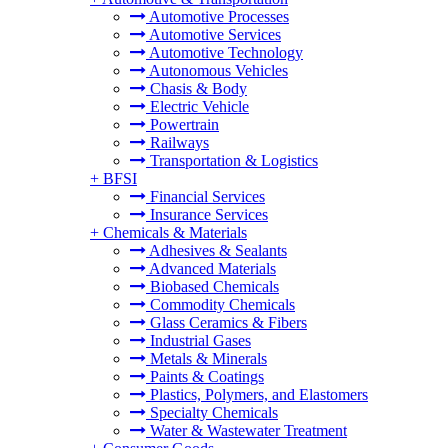
Automotive Processes
Automotive Services
Automotive Technology
Autonomous Vehicles
Chasis & Body
Electric Vehicle
Powertrain
Railways
Transportation & Logistics
+
BFSI
Financial Services
Insurance Services
+
Chemicals & Materials
Adhesives & Sealants
Advanced Materials
Biobased Chemicals
Commodity Chemicals
Glass Ceramics & Fibers
Industrial Gases
Metals & Minerals
Paints & Coatings
Plastics, Polymers, and Elastomers
Specialty Chemicals
Water & Wastewater Treatment