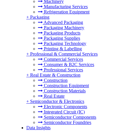
Machinery
Manufacturing Services
Refrigeration Equipment
+
Packaging
Advanced Packaging
Packaging Machinery
Packaging Products
Packaging Supplies
Packaging Technology
Printing & Labelling
+
Professional & Commercial Services
Commercial Services
Consumer & B2C Services
Professional Services
+
Real Estate & Construction
Construction
Construction Equipment
Construction Materials
Real Estate
+
Semiconductor & Electronics
Electronic Components
Integrated Circuit (IC)
Semiconductor Components
Semiconductor Foundries
Data Insights