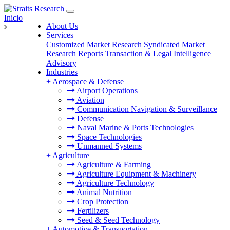
Inicio
About Us
Services
Customized Market Research
Syndicated Market
Research Reports
Transaction & Legal Intelligence
Advisory
Industries
+
Aerospace & Defense
Airport Operations
Aviation
Communication Navigation & Surveillance
Defense
Naval Marine & Ports Technologies
Space Technologies
Unmanned Systems
+
Agriculture
Agriculture & Farming
Agriculture Equipment & Machinery
Agriculture Technology
Animal Nutrition
Crop Protection
Fertilizers
Seed & Seed Technology
+
Automotive & Transportation