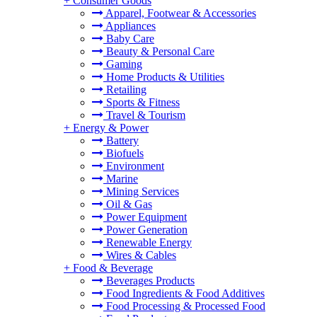
+
Consumer Goods
Apparel, Footwear & Accessories
Appliances
Baby Care
Beauty & Personal Care
Gaming
Home Products & Utilities
Retailing
Sports & Fitness
Travel & Tourism
+
Energy & Power
Battery
Biofuels
Environment
Marine
Mining Services
Oil & Gas
Power Equipment
Power Generation
Renewable Energy
Wires & Cables
+
Food & Beverage
Beverages Products
Food Ingredients & Food Additives
Food Processing & Processed Food