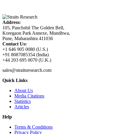
Address:
105, Panchshil The Golden Bell,
Koregaon Park Annexe, Mundhwa,
Pune, Maharashtra 411036
Contact Us:
+1 646 905 0080 (U.S.)
+91 8087085354 (India)
+44 203 695 0070 (U.K.)
sales@straitsresearch.com
Quick Links
About Us
Media Citations
Statistics
Articles
Help
Terms & Conditions
Privacy Policy