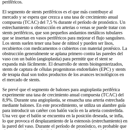
periféricos.
El segmento de stents periféricos es el que más contribuye al
mercado y se espera que crezca a una tasa de crecimiento anual
compuesta (TCAC) del 7,5 % durante el período de pronóstico. Un
estrechamiento u obstrucción en arterias o venas se puede tratar con
stents periféricos, que son pequeños andamios metálicos tubulares
que se insertan en vasos periféricos para mejorar el flujo sanguíneo.
Los stents suelen tener una base de nitinol y pueden ser lisos,
recubiertos con medicamentos o cubiertos con material protésico. La
obstrucción generalmente se aplana primero contra las paredes del
vaso con un balón (angioplastia) para permitir que el stent se
expanda más fácilmente. El desarrollo de stents bioingenierizados,
stents de captura de células progenitoras endoteliales (EPC) y stents
de terapia dual son todos productos de los avances tecnológicos en
el mercado de stents.
Se prevé que el segmento de balones para angioplastia periférica
experimente una tasa de crecimiento anual compuesta (TCAC) del
8,9%. Durante una angioplastia, se ensancha una arteria estrechada
mediante balones. En este procedimiento, se utiliza un alambre guía
para introducir un catéter con balón vacío en la arteria constreñida.
Una vez que el balón se encuentra en la posición deseada, se infla,
lo que provoca el desplazamiento de la estenosis (estrechamiento) en
la pared del vaso. Durante el período de pronóstico, es probable que