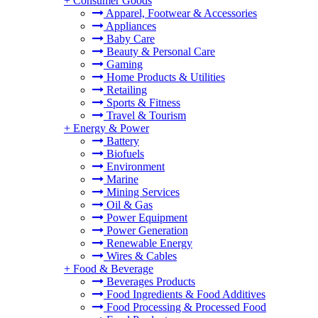
+
Consumer Goods
Apparel, Footwear & Accessories
Appliances
Baby Care
Beauty & Personal Care
Gaming
Home Products & Utilities
Retailing
Sports & Fitness
Travel & Tourism
+
Energy & Power
Battery
Biofuels
Environment
Marine
Mining Services
Oil & Gas
Power Equipment
Power Generation
Renewable Energy
Wires & Cables
+
Food & Beverage
Beverages Products
Food Ingredients & Food Additives
Food Processing & Processed Food