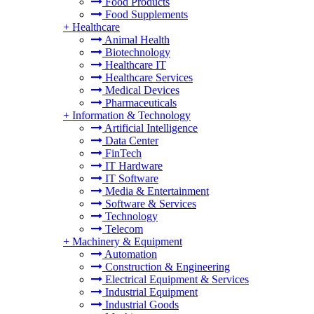
Food Products
Food Supplements
+
Healthcare
Animal Health
Biotechnology
Healthcare IT
Healthcare Services
Medical Devices
Pharmaceuticals
+
Information & Technology
Artificial Intelligence
Data Center
FinTech
IT Hardware
IT Software
Media & Entertainment
Software & Services
Technology
Telecom
+
Machinery & Equipment
Automation
Construction & Engineering
Electrical Equipment & Services
Industrial Equipment
Industrial Goods