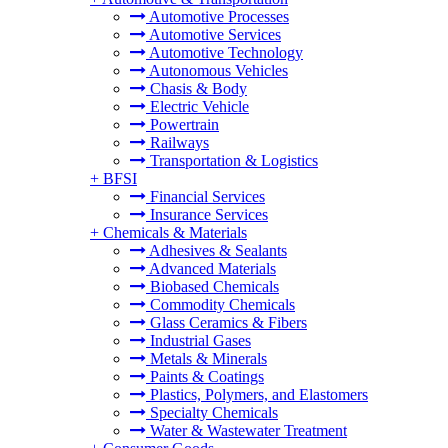
Automotive Processes
Automotive Services
Automotive Technology
Autonomous Vehicles
Chasis & Body
Electric Vehicle
Powertrain
Railways
Transportation & Logistics
+
BFSI
Financial Services
Insurance Services
+
Chemicals & Materials
Adhesives & Sealants
Advanced Materials
Biobased Chemicals
Commodity Chemicals
Glass Ceramics & Fibers
Industrial Gases
Metals & Minerals
Paints & Coatings
Plastics, Polymers, and Elastomers
Specialty Chemicals
Water & Wastewater Treatment