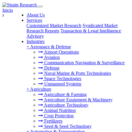
Inicio
About Us
Services
Customized Market Research
Syndicated Market
Research Reports
Transaction & Legal Intelligence
Advisory
Industries
+
Aerospace & Defense
Airport Operations
Aviation
Communication Navigation & Surveillance
Defense
Naval Marine & Ports Technologies
Space Technologies
Unmanned Systems
+
Agriculture
Agriculture & Farming
Agriculture Equipment & Machinery
Agriculture Technology
Animal Nutrition
Crop Protection
Fertilizers
Seed & Seed Technology
+
Automotive & Transportation