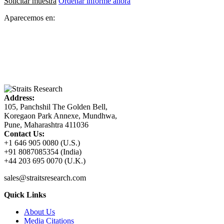
Solicitar muestra
Ordenar informe ahora
Aparecemos en:
Address:
105, Panchshil The Golden Bell,
Koregaon Park Annexe, Mundhwa,
Pune, Maharashtra 411036
Contact Us:
+1 646 905 0080 (U.S.)
+91 8087085354 (India)
+44 203 695 0070 (U.K.)
sales@straitsresearch.com
Quick Links
About Us
Media Citations