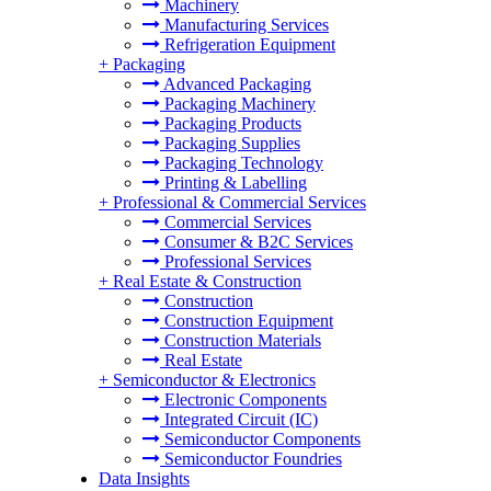
Machinery
Manufacturing Services
Refrigeration Equipment
+
Packaging
Advanced Packaging
Packaging Machinery
Packaging Products
Packaging Supplies
Packaging Technology
Printing & Labelling
+
Professional & Commercial Services
Commercial Services
Consumer & B2C Services
Professional Services
+
Real Estate & Construction
Construction
Construction Equipment
Construction Materials
Real Estate
+
Semiconductor & Electronics
Electronic Components
Integrated Circuit (IC)
Semiconductor Components
Semiconductor Foundries
Data Insights