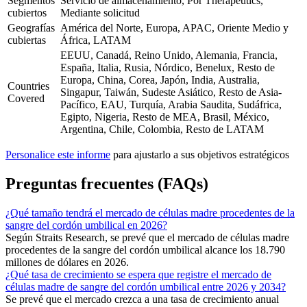
Segmentos
Servicio de almacenamiento, Por Therapeutics,
cubiertos
Mediante solicitud
Geografías
América del Norte, Europa, APAC, Oriente Medio y
cubiertas
África, LATAM
EEUU, Canadá, Reino Unido, Alemania, Francia,
España, Italia, Rusia, Nórdico, Benelux, Resto de
Europa, China, Corea, Japón, India, Australia,
Countries
Singapur, Taiwán, Sudeste Asiático, Resto de Asia-
Covered
Pacífico, EAU, Turquía, Arabia Saudita, Sudáfrica,
Egipto, Nigeria, Resto de MEA, Brasil, México,
Argentina, Chile, Colombia, Resto de LATAM
Personalice este informe
para ajustarlo a sus objetivos estratégicos
Preguntas frecuentes (FAQs)
¿Qué tamaño tendrá el mercado de células madre procedentes de la
sangre del cordón umbilical en 2026?
Según Straits Research, se prevé que el mercado de células madre
procedentes de la sangre del cordón umbilical alcance los 18.790
millones de dólares en 2026.
¿Qué tasa de crecimiento se espera que registre el mercado de
células madre de sangre del cordón umbilical entre 2026 y 2034?
Se prevé que el mercado crezca a una tasa de crecimiento anual