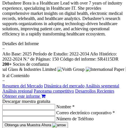
Debashree Bora is a Healthcare Lead with over 7 years of industry
experience, specializing in Healthcare IT. She provides
comprehensive market insights on digital health, electronic medical
records, telehealth, and healthcare analytics. Debashree’s research
supports organizations in adopting technology-driven healthcare
solutions, improving patient care, and achieving operational
efficiency in a rapidly transforming healthcare ecosystem.
Detalles del Informe
−
Año Base: 2025
Período de Estudio: 2022-2034
Año Histórico:
2022-2024
N.º de Páginas: 150
Código del informe: SR4115DR
200+
Socios de confianza
Ir al Contenido
−
Resumen del Mercado
Dinámica del mercado
Análisis segmental
Análisis regional
Panorama competitivo
Desarrollos Recientes
Obtener este informe
Descargar muestra gratuita
Nombre *
Correo electrónico corporativo *
Número de Teléfono
Obtenga una Muestra Ahora