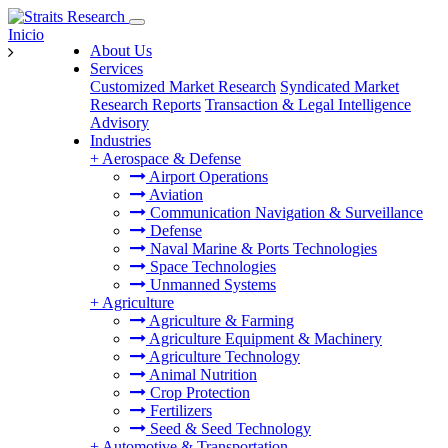
Inicio
About Us
Services
Customized Market Research
Syndicated Market
Research Reports
Transaction & Legal Intelligence
Advisory
Industries
+
Aerospace & Defense
Airport Operations
Aviation
Communication Navigation & Surveillance
Defense
Naval Marine & Ports Technologies
Space Technologies
Unmanned Systems
+
Agriculture
Agriculture & Farming
Agriculture Equipment & Machinery
Agriculture Technology
Animal Nutrition
Crop Protection
Fertilizers
Seed & Seed Technology
+
Automotive & Transportation