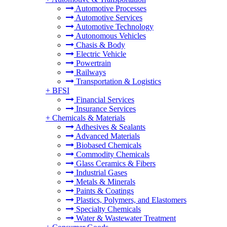
Automotive Processes
Automotive Services
Automotive Technology
Autonomous Vehicles
Chasis & Body
Electric Vehicle
Powertrain
Railways
Transportation & Logistics
+
BFSI
Financial Services
Insurance Services
+
Chemicals & Materials
Adhesives & Sealants
Advanced Materials
Biobased Chemicals
Commodity Chemicals
Glass Ceramics & Fibers
Industrial Gases
Metals & Minerals
Paints & Coatings
Plastics, Polymers, and Elastomers
Specialty Chemicals
Water & Wastewater Treatment