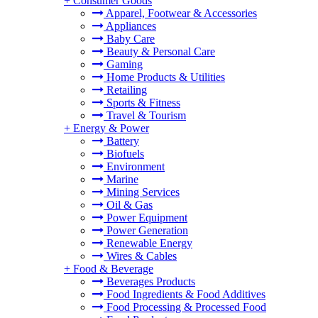
+
Consumer Goods
Apparel, Footwear & Accessories
Appliances
Baby Care
Beauty & Personal Care
Gaming
Home Products & Utilities
Retailing
Sports & Fitness
Travel & Tourism
+
Energy & Power
Battery
Biofuels
Environment
Marine
Mining Services
Oil & Gas
Power Equipment
Power Generation
Renewable Energy
Wires & Cables
+
Food & Beverage
Beverages Products
Food Ingredients & Food Additives
Food Processing & Processed Food