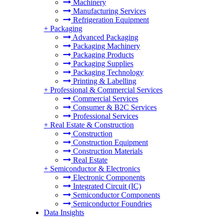
Machinery
Manufacturing Services
Refrigeration Equipment
+
Packaging
Advanced Packaging
Packaging Machinery
Packaging Products
Packaging Supplies
Packaging Technology
Printing & Labelling
+
Professional & Commercial Services
Commercial Services
Consumer & B2C Services
Professional Services
+
Real Estate & Construction
Construction
Construction Equipment
Construction Materials
Real Estate
+
Semiconductor & Electronics
Electronic Components
Integrated Circuit (IC)
Semiconductor Components
Semiconductor Foundries
Data Insights