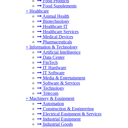
Food Products
Food Supplements
+
Healthcare
Animal Health
Biotechnology
Healthcare IT
Healthcare Services
Medical Devices
Pharmaceuticals
+
Information & Technology
Artificial Intelligence
Data Center
FinTech
IT Hardware
IT Software
Media & Entertainment
Software & Services
Technology
Telecom
+
Machinery & Equipment
Automation
Construction & Engineering
Electrical Equipment & Services
Industrial Equipment
Industrial Goods