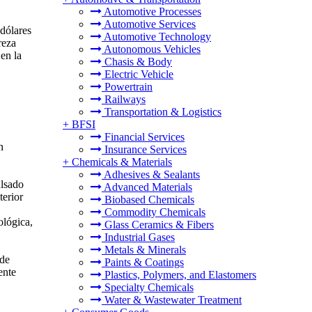
Automotive Processes
Automotive Services
dólares
Automotive Technology
reza
Autonomous Vehicles
en la
Chasis & Body
Electric Vehicle
Powertrain
Railways
Transportation & Logistics
+
BFSI
Financial Services
n
Insurance Services
+
Chemicals & Materials
Adhesives & Sealants
ulsado
Advanced Materials
terior
Biobased Chemicals
Commodity Chemicals
ológica,
Glass Ceramics & Fibers
Industrial Gases
Metals & Minerals
 de
Paints & Coatings
ente
Plastics, Polymers, and Elastomers
Specialty Chemicals
Water & Wastewater Treatment