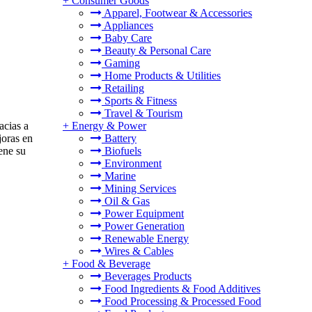
+
Consumer Goods
Apparel, Footwear & Accessories
Appliances
Baby Care
Beauty & Personal Care
Gaming
Home Products & Utilities
Retailing
Sports & Fitness
Travel & Tourism
acias a
+
Energy & Power
joras en
Battery
iene su
Biofuels
Environment
Marine
Mining Services
Oil & Gas
Power Equipment
Power Generation
Renewable Energy
Wires & Cables
+
Food & Beverage
Beverages Products
Food Ingredients & Food Additives
Food Processing & Processed Food