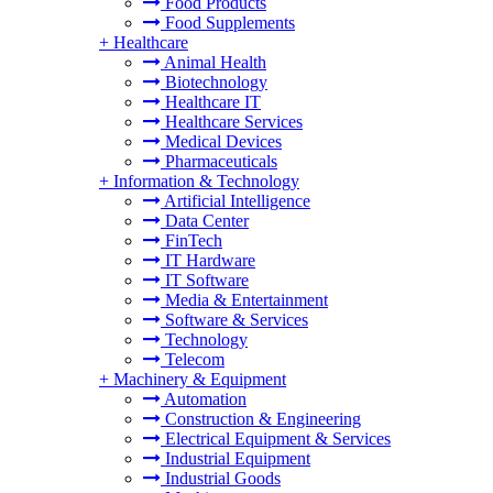
Food Products
Food Supplements
+
Healthcare
Animal Health
Biotechnology
Healthcare IT
Healthcare Services
Medical Devices
Pharmaceuticals
+
Information & Technology
Artificial Intelligence
Data Center
FinTech
IT Hardware
IT Software
Media & Entertainment
Software & Services
Technology
Telecom
+
Machinery & Equipment
Automation
Construction & Engineering
Electrical Equipment & Services
Industrial Equipment
Industrial Goods