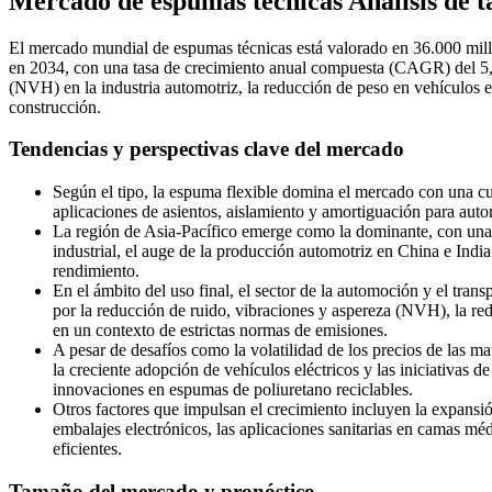
Mercado de espumas técnicas Análisis de 
El mercado mundial de espumas técnicas está valorado en 36.000 mill
en 2034, con una tasa de crecimiento anual compuesta (CAGR) del 5,4
(NVH) en la industria automotriz, la reducción de peso en vehículos el
construcción.
Tendencias y perspectivas clave del mercado
Según el tipo, la espuma flexible domina el mercado con una c
aplicaciones de asientos, aislamiento y amortiguación para aut
La región de Asia-Pacífico emerge como la dominante, con una
industrial, el auge de la producción automotriz en China e Indi
rendimiento.
En el ámbito del uso final, el sector de la automoción y el tra
por la reducción de ruido, vibraciones y aspereza (NVH), la redu
en un contexto de estrictas normas de emisiones.
A pesar de desafíos como la volatilidad de los precios de las mat
la creciente adopción de vehículos eléctricos y las iniciativas 
innovaciones en espumas de poliuretano reciclables.
Otros factores que impulsan el crecimiento incluyen la expansió
embalajes electrónicos, las aplicaciones sanitarias en camas mé
eficientes.
Tamaño del mercado y pronóstico