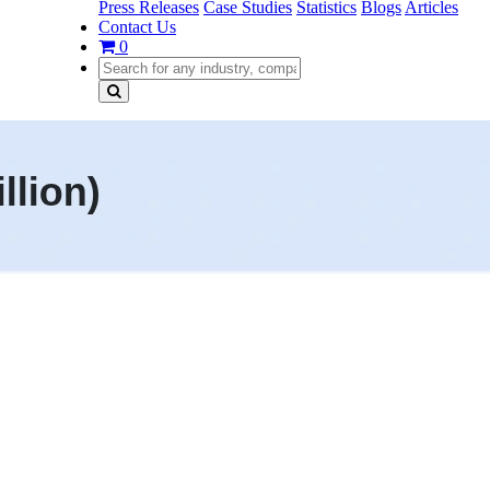
Press Releases
Case Studies
Statistics
Blogs
Articles
Contact Us
0