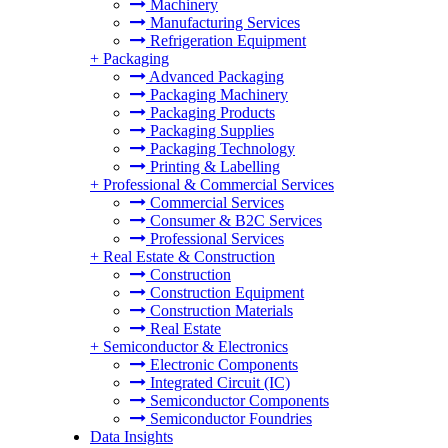
Machinery
Manufacturing Services
Refrigeration Equipment
+
Packaging
Advanced Packaging
Packaging Machinery
Packaging Products
Packaging Supplies
Packaging Technology
Printing & Labelling
+
Professional & Commercial Services
Commercial Services
Consumer & B2C Services
Professional Services
+
Real Estate & Construction
Construction
Construction Equipment
Construction Materials
Real Estate
+
Semiconductor & Electronics
Electronic Components
Integrated Circuit (IC)
Semiconductor Components
Semiconductor Foundries
Data Insights