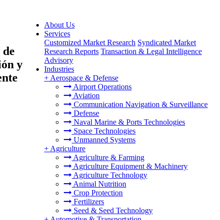
About Us
Services
Customized Market Research
Syndicated Market
 de
Research Reports
Transaction & Legal Intelligence
Advisory
ión y
Industries
ente
+
Aerospace & Defense
Airport Operations
Aviation
Communication Navigation & Surveillance
Defense
Naval Marine & Ports Technologies
Space Technologies
Unmanned Systems
+
Agriculture
Agriculture & Farming
Agriculture Equipment & Machinery
Agriculture Technology
Animal Nutrition
Crop Protection
Fertilizers
Seed & Seed Technology
+
Automotive & Transportation