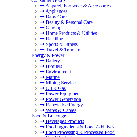
+
Consumer Goods
Apparel, Footwear & Accessories
Appliances
Baby Care
Beauty & Personal Care
Gaming
Home Products & Utilities
Retailing
Sports & Fitness
Travel & Tourism
+
Energy & Power
Battery
Biofuels
Environment
Marine
Mining Services
Oil & Gas
Power Equipment
Power Generation
Renewable Energy
Wires & Cables
+
Food & Beverage
Beverages Products
Food Ingredients & Food Additives
Food Processing & Processed Food