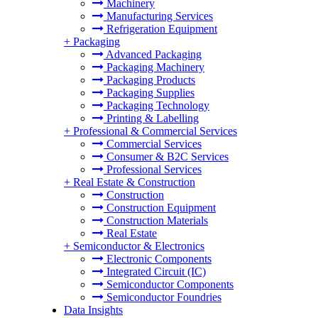
Machinery
Manufacturing Services
Refrigeration Equipment
+
Packaging
Advanced Packaging
Packaging Machinery
Packaging Products
Packaging Supplies
Packaging Technology
Printing & Labelling
+
Professional & Commercial Services
Commercial Services
Consumer & B2C Services
Professional Services
+
Real Estate & Construction
Construction
Construction Equipment
Construction Materials
Real Estate
+
Semiconductor & Electronics
Electronic Components
Integrated Circuit (IC)
Semiconductor Components
Semiconductor Foundries
Data Insights