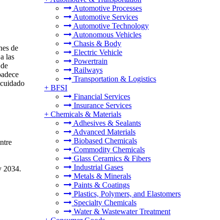
Automotive Processes
Automotive Services
Automotive Technology
Autonomous Vehicles
Chasis & Body
nes de
Electric Vehicle
a las
Powertrain
 de
Railways
padece
Transportation & Logistics
 cuidado
+
BFSI
Financial Services
Insurance Services
+
Chemicals & Materials
Adhesives & Sealants
Advanced Materials
Biobased Chemicals
ntre
Commodity Chemicals
Glass Ceramics & Fibers
Industrial Gases
y 2034.
Metals & Minerals
Paints & Coatings
Plastics, Polymers, and Elastomers
Specialty Chemicals
Water & Wastewater Treatment