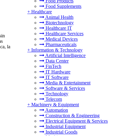
Food Products
Food Supplements
+
Healthcare
Animal Health
Biotechnology
Healthcare IT
Healthcare Services
sin
Medical Devices
as
Pharmaceuticals
ca, la
+
Information & Technology
Artificial Intelligence
Data Center
FinTech
IT Hardware
IT Software
Media & Entertainment
Software & Services
Technology
Telecom
+
Machinery & Equipment
Automation
Construction & Engineering
Electrical Equipment & Services
Industrial Equipment
Industrial Goods