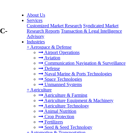
About Us
Services
Customized Market Research
Syndicated Market
 C-
Research Reports
Transaction & Legal Intelligence
Advisory
Industries
+
Aerospace & Defense
Airport Operations
Aviation
Communication Navigation & Surveillance
Defense
Naval Marine & Ports Technologies
Space Technologies
Unmanned Systems
+
Agriculture
Agriculture & Farming
Agriculture Equipment & Machinery
Agriculture Technology
Animal Nutrition
Crop Protection
Fertilizers
Seed & Seed Technology
+
Automotive & Transportation