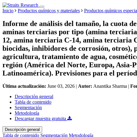
Inicio
Productos químicos y materiales
Productos químicos especia
Informe de análisis del tamaño, la cuota d
aminas terciarias por tipo (amina terciari
12, amina terciaria C-14, amina terciaria C-
biocidas, inhibidores de corrosión, otros),
agricultura, tratamiento de agua, cosmético
región (América del Norte, Europa, Asia-P
Latinoamérica). Previsiones para el perío
Última actualización:
June 03, 2026
|
Autor:
Anantika Sharma
|
Fo
Descripción general
Tabla de contenido
Segmentación
Metodología
Descargar muestra gratuita
Descripción general
Tabla de contenido
Segmentación
Metodología