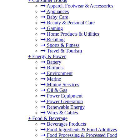
+
Consumer Goods
Apparel, Footwear & Accessories
Appliances
Baby Care
Beauty & Personal Care
Gaming
Home Products & Utilities
Retailing
Sports & Fitness
Travel & Tourism
+
Energy & Power
Battery
Biofuels
Environment
Marine
Mining Services
Oil & Gas
Power Equipment
Power Generation
Renewable Energy
Wires & Cables
+
Food & Beverage
Beverages Products
Food Ingredients & Food Additives
Food Processing & Processed Food