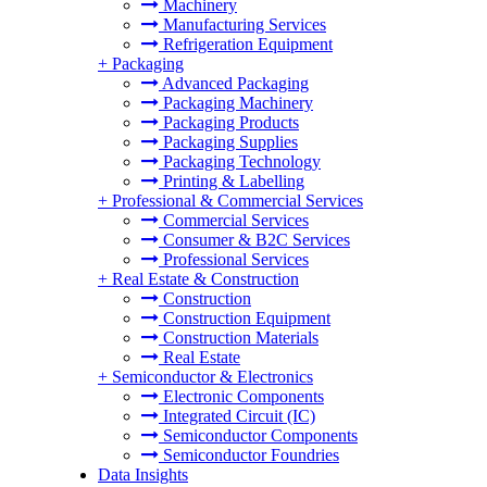
Machinery
Manufacturing Services
Refrigeration Equipment
+
Packaging
Advanced Packaging
Packaging Machinery
Packaging Products
Packaging Supplies
Packaging Technology
Printing & Labelling
+
Professional & Commercial Services
Commercial Services
Consumer & B2C Services
Professional Services
+
Real Estate & Construction
Construction
Construction Equipment
Construction Materials
Real Estate
+
Semiconductor & Electronics
Electronic Components
Integrated Circuit (IC)
Semiconductor Components
Semiconductor Foundries
Data Insights