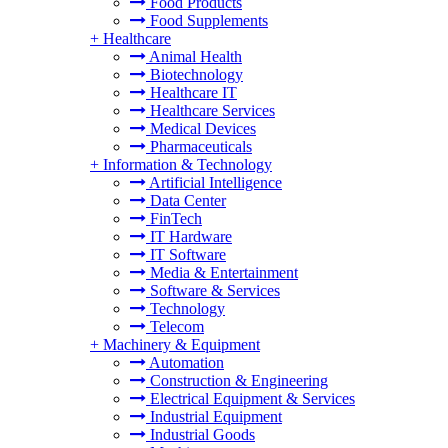
Food Products
Food Supplements
+
Healthcare
Animal Health
Biotechnology
Healthcare IT
Healthcare Services
Medical Devices
Pharmaceuticals
+
Information & Technology
Artificial Intelligence
Data Center
FinTech
IT Hardware
IT Software
Media & Entertainment
Software & Services
Technology
Telecom
+
Machinery & Equipment
Automation
Construction & Engineering
Electrical Equipment & Services
Industrial Equipment
Industrial Goods