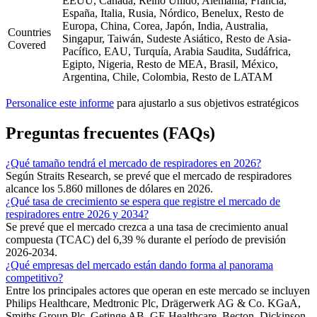
EEUU, Canadá, Reino Unido, Alemania, Francia,
España, Italia, Rusia, Nórdico, Benelux, Resto de
Europa, China, Corea, Japón, India, Australia,
Countries
Singapur, Taiwán, Sudeste Asiático, Resto de Asia-
Covered
Pacífico, EAU, Turquía, Arabia Saudita, Sudáfrica,
Egipto, Nigeria, Resto de MEA, Brasil, México,
Argentina, Chile, Colombia, Resto de LATAM
Personalice este informe
para ajustarlo a sus objetivos estratégicos
Preguntas frecuentes (FAQs)
¿Qué tamaño tendrá el mercado de respiradores en 2026?
Según Straits Research, se prevé que el mercado de respiradores
alcance los 5.860 millones de dólares en 2026.
¿Qué tasa de crecimiento se espera que registre el mercado de
respiradores entre 2026 y 2034?
Se prevé que el mercado crezca a una tasa de crecimiento anual
compuesta (TCAC) del 6,39 % durante el período de previsión
2026-2034.
¿Qué empresas del mercado están dando forma al panorama
competitivo?
Entre los principales actores que operan en este mercado se incluyen
Philips Healthcare, Medtronic Plc, Drägerwerk AG & Co. KGaA,
Smiths Group Plc, Getinge AB, GE Healthcare, Becton, Dickinson