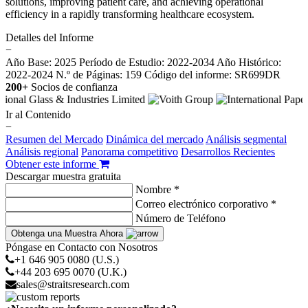
solutions, improving patient care, and achieving operational
efficiency in a rapidly transforming healthcare ecosystem.
Detalles del Informe
−
Año Base: 2025
Período de Estudio: 2022-2034
Año Histórico:
2022-2024
N.º de Páginas: 159
Código del informe: SR699DR
200+
Socios de confianza
Ir al Contenido
−
Resumen del Mercado
Dinámica del mercado
Análisis segmental
Análisis regional
Panorama competitivo
Desarrollos Recientes
Obtener este informe
Descargar muestra gratuita
Nombre *
Correo electrónico corporativo *
Número de Teléfono
Obtenga una Muestra Ahora
Póngase en Contacto con Nosotros
+1 646 905 0080 (U.S.)
+44 203 695 0070 (U.K.)
sales@straitsresearch.com