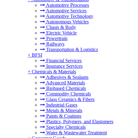
Automotive Processes
Automotive Services
Automotive Technology
Autonomous Vehicles
Chasis & Body
Electric Vehicle
Powertrain
Railways
Transportation & Logistics
+
BFSI
Financial Services
Insurance Services
+
Chemicals & Materials
Adhesives & Sealants
Advanced Materials
Biobased Chemicals
Commodity Chemicals
Glass Ceramics & Fibers
Industrial Gases
Metals & Minerals
Paints & Coatings
Plastics, Polymers, and Elastomers
Specialty Chemicals
Water & Wastewater Treatment