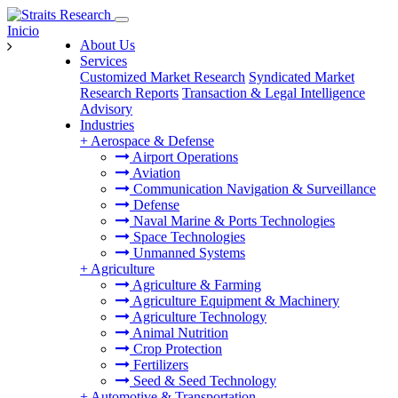
Inicio
About Us
Services
Customized Market Research
Syndicated Market
Research Reports
Transaction & Legal Intelligence
Advisory
Industries
+
Aerospace & Defense
Airport Operations
Aviation
Communication Navigation & Surveillance
Defense
Naval Marine & Ports Technologies
Space Technologies
Unmanned Systems
+
Agriculture
Agriculture & Farming
Agriculture Equipment & Machinery
Agriculture Technology
Animal Nutrition
Crop Protection
Fertilizers
Seed & Seed Technology
+
Automotive & Transportation