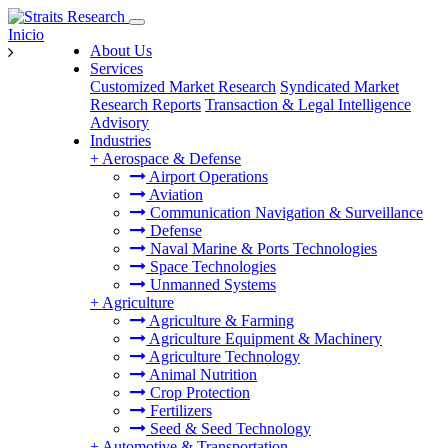
Inicio
About Us
Services
Customized Market Research
Syndicated Market
Research Reports
Transaction & Legal Intelligence
Advisory
Industries
+
Aerospace & Defense
Airport Operations
Aviation
Communication Navigation & Surveillance
Defense
Naval Marine & Ports Technologies
Space Technologies
Unmanned Systems
+
Agriculture
Agriculture & Farming
Agriculture Equipment & Machinery
Agriculture Technology
Animal Nutrition
Crop Protection
Fertilizers
Seed & Seed Technology
+
Automotive & Transportation