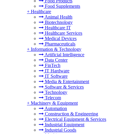
Food Products
Food Supplements
+
Healthcare
Animal Health
Biotechnology
Healthcare IT
Healthcare Services
Medical Devices
Pharmaceuticals
+
Information & Technology
Artificial Intelligence
Data Center
FinTech
IT Hardware
IT Software
Media & Entertainment
Software & Services
Technology
Telecom
+
Machinery & Equipment
Automation
Construction & Engineering
Electrical Equipment & Services
Industrial Equipment
Industrial Goods