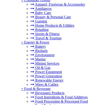
+
Consumer Goods
Apparel, Footwear & Accessories
Appliances
Baby Care
Beauty & Personal Care
Gaming
Home Products & Utilities
Retailing
Sports & Fitness
Travel & Tourism
+
Energy & Power
Battery
Biofuels
Environment
Marine
Mining Services
Oil & Gas
Power Equipment
Power Generation
Renewable Energy
Wires & Cables
+
Food & Beverage
Beverages Products
Food Ingredients & Food Additives
Food Processing & Processed Food