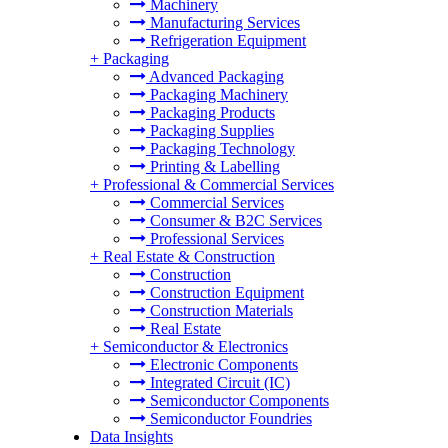
Machinery
Manufacturing Services
Refrigeration Equipment
+
Packaging
Advanced Packaging
Packaging Machinery
Packaging Products
Packaging Supplies
Packaging Technology
Printing & Labelling
+
Professional & Commercial Services
Commercial Services
Consumer & B2C Services
Professional Services
+
Real Estate & Construction
Construction
Construction Equipment
Construction Materials
Real Estate
+
Semiconductor & Electronics
Electronic Components
Integrated Circuit (IC)
Semiconductor Components
Semiconductor Foundries
Data Insights