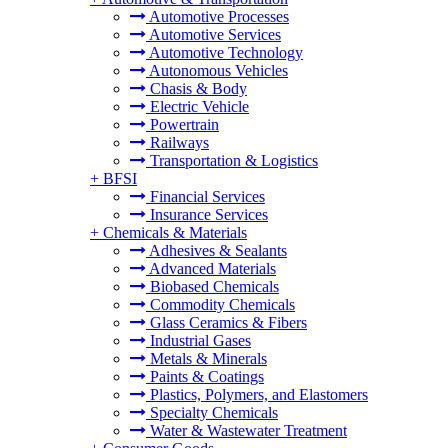
Automotive Processes
Automotive Services
Automotive Technology
Autonomous Vehicles
Chasis & Body
Electric Vehicle
Powertrain
Railways
Transportation & Logistics
+
BFSI
Financial Services
Insurance Services
+
Chemicals & Materials
Adhesives & Sealants
Advanced Materials
Biobased Chemicals
Commodity Chemicals
Glass Ceramics & Fibers
Industrial Gases
Metals & Minerals
Paints & Coatings
Plastics, Polymers, and Elastomers
Specialty Chemicals
Water & Wastewater Treatment