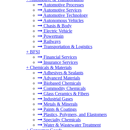
Automotive Processes
Automotive Services
Automotive Technology
Autonomous Vehicles
Chasis & Body
Electric Vehicle
Powertrain
Railways
Transportation & Logistics
+
BFSI
Financial Services
Insurance Services
+
Chemicals & Materials
Adhesives & Sealants
Advanced Materials
Biobased Chemicals
Commodity Chemicals
Glass Ceramics & Fibers
Industrial Gases
Metals & Minerals
Paints & Coatings
Plastics, Polymers, and Elastomers
Specialty Chemicals
Water & Wastewater Treatment