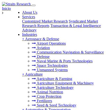
Inicio
About Us
Services
Customized Market Research
Syndicated Market
Research Reports
Transaction & Legal Intelligence
Advisory
Industries
+
Aerospace & Defense
Airport Operations
Aviation
Communication Navigation & Surveillance
Defense
Naval Marine & Ports Technologies
Space Technologies
Unmanned Systems
+
Agriculture
Agriculture & Farming
Agriculture Equipment & Machinery
Agriculture Technology
Animal Nutrition
Crop Protection
Fertilizers
Seed & Seed Technology
+
Automotive & Transportation