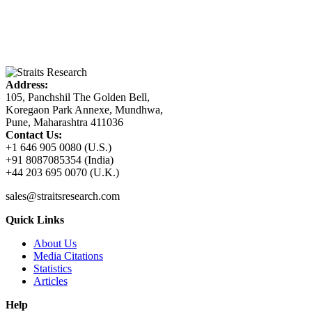
Address:
105, Panchshil The Golden Bell,
Koregaon Park Annexe, Mundhwa,
Pune, Maharashtra 411036
Contact Us:
+1 646 905 0080 (U.S.)
+91 8087085354 (India)
+44 203 695 0070 (U.K.)
sales@straitsresearch.com
Quick Links
About Us
Media Citations
Statistics
Articles
Help