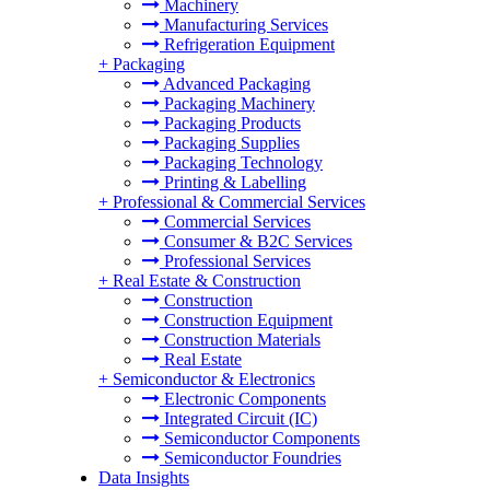
Machinery
Manufacturing Services
Refrigeration Equipment
+
Packaging
Advanced Packaging
Packaging Machinery
Packaging Products
Packaging Supplies
Packaging Technology
Printing & Labelling
+
Professional & Commercial Services
Commercial Services
Consumer & B2C Services
Professional Services
+
Real Estate & Construction
Construction
Construction Equipment
Construction Materials
Real Estate
+
Semiconductor & Electronics
Electronic Components
Integrated Circuit (IC)
Semiconductor Components
Semiconductor Foundries
Data Insights