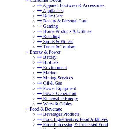
+
Consumer Goods
Apparel, Footwear & Accessories
Appliances
Baby Care
Beauty & Personal Care
Gaming
Home Products & Utilities
Retailing
Sports & Fitness
Travel & Tourism
+
Energy & Power
Battery
Biofuels
Environment
Marine
Mining Services
Oil & Gas
Power Equipment
Power Generation
Renewable Energy
Wires & Cables
+
Food & Beverage
Beverages Products
Food Ingredients & Food Additives
Food Processing & Processed Food