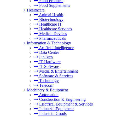
Food Products
Food Supplements
+
Healthcare
Animal Health
Biotechnology
Healthcare IT
Healthcare Services
Medical Devices
Pharmaceuticals
+
Information & Technology
Artificial Intelligence
Data Center
FinTech
IT Hardware
IT Software
Media & Entertainment
Software & Services
Technology
Telecom
+
Machinery & Equipment
Automation
Construction & Engineering
Electrical Equipment & Services
Industrial Equipment
Industrial Goods