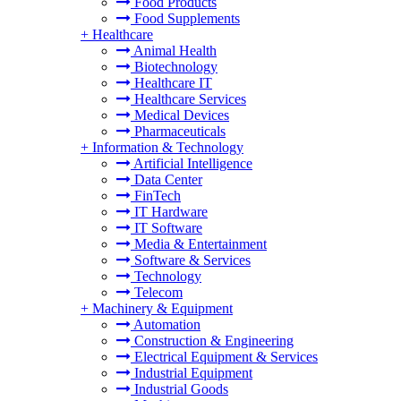
Food Products
Food Supplements
+
Healthcare
Animal Health
Biotechnology
Healthcare IT
Healthcare Services
Medical Devices
Pharmaceuticals
+
Information & Technology
Artificial Intelligence
Data Center
FinTech
IT Hardware
IT Software
Media & Entertainment
Software & Services
Technology
Telecom
+
Machinery & Equipment
Automation
Construction & Engineering
Electrical Equipment & Services
Industrial Equipment
Industrial Goods