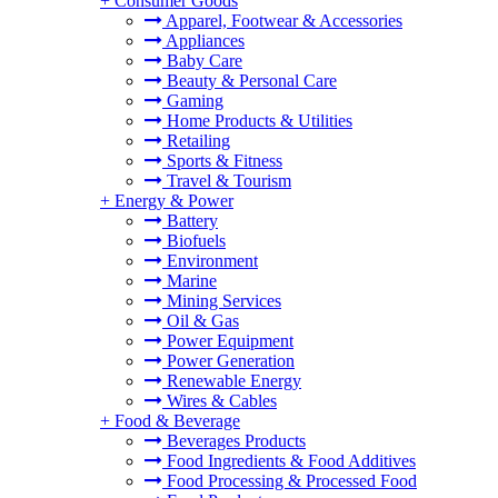
+
Consumer Goods
Apparel, Footwear & Accessories
Appliances
Baby Care
Beauty & Personal Care
Gaming
Home Products & Utilities
Retailing
Sports & Fitness
Travel & Tourism
+
Energy & Power
Battery
Biofuels
Environment
Marine
Mining Services
Oil & Gas
Power Equipment
Power Generation
Renewable Energy
Wires & Cables
+
Food & Beverage
Beverages Products
Food Ingredients & Food Additives
Food Processing & Processed Food