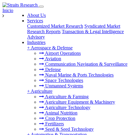
Inicio
About Us
Services
Customized Market Research
Syndicated Market
Research Reports
Transaction & Legal Intelligence
Advisory
Industries
+
Aerospace & Defense
Airport Operations
Aviation
Communication Navigation & Surveillance
Defense
Naval Marine & Ports Technologies
Space Technologies
Unmanned Systems
+
Agriculture
Agriculture & Farming
Agriculture Equipment & Machinery
Agriculture Technology
Animal Nutrition
Crop Protection
Fertilizers
Seed & Seed Technology
+
Automotive & Transportation