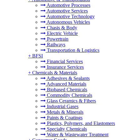
Automotive Processes
Automotive Services
Automotive Technology
Autonomous Vehicles
Chasis & Body
Electric Vehicle
Powertrain
Railways
Transportation & Logistics
+
BFSI
Financial Services
Insurance Services
+
Chemicals & Materials
Adhesives & Sealants
Advanced Materials
Biobased Chemicals
Commodity Chemicals
Glass Ceramics & Fibers
Industrial Gases
Metals & Minerals
Paints & Coatings
Plastics, Polymers, and Elastomers
Specialty Chemicals
Water & Wastewater Treatment