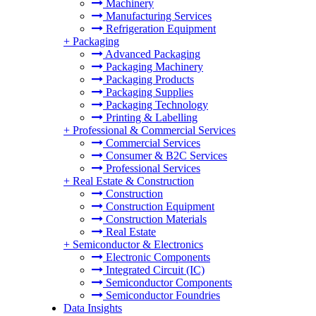
Machinery
Manufacturing Services
Refrigeration Equipment
+
Packaging
Advanced Packaging
Packaging Machinery
Packaging Products
Packaging Supplies
Packaging Technology
Printing & Labelling
+
Professional & Commercial Services
Commercial Services
Consumer & B2C Services
Professional Services
+
Real Estate & Construction
Construction
Construction Equipment
Construction Materials
Real Estate
+
Semiconductor & Electronics
Electronic Components
Integrated Circuit (IC)
Semiconductor Components
Semiconductor Foundries
Data Insights