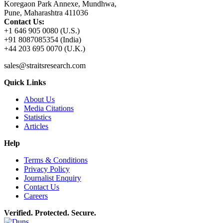
Koregaon Park Annexe, Mundhwa,
Pune, Maharashtra 411036
Contact Us:
+1 646 905 0080 (U.S.)
+91 8087085354 (India)
+44 203 695 0070 (U.K.)
sales@straitsresearch.com
Quick Links
About Us
Media Citations
Statistics
Articles
Help
Terms & Conditions
Privacy Policy
Journalist Enquiry
Contact Us
Careers
Verified. Protected. Secure.