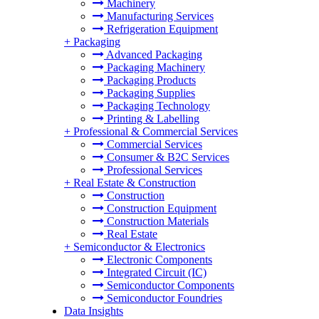
Machinery
Manufacturing Services
Refrigeration Equipment
+
Packaging
Advanced Packaging
Packaging Machinery
Packaging Products
Packaging Supplies
Packaging Technology
Printing & Labelling
+
Professional & Commercial Services
Commercial Services
Consumer & B2C Services
Professional Services
+
Real Estate & Construction
Construction
Construction Equipment
Construction Materials
Real Estate
+
Semiconductor & Electronics
Electronic Components
Integrated Circuit (IC)
Semiconductor Components
Semiconductor Foundries
Data Insights