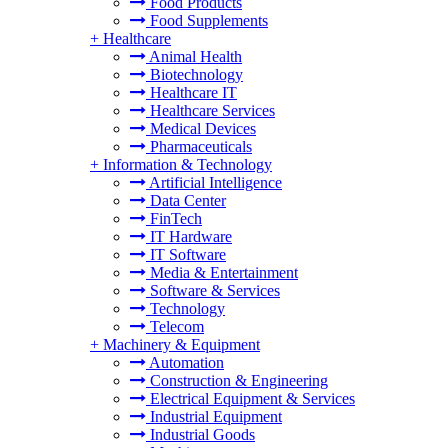
Food Products
Food Supplements
+
Healthcare
Animal Health
Biotechnology
Healthcare IT
Healthcare Services
Medical Devices
Pharmaceuticals
+
Information & Technology
Artificial Intelligence
Data Center
FinTech
IT Hardware
IT Software
Media & Entertainment
Software & Services
Technology
Telecom
+
Machinery & Equipment
Automation
Construction & Engineering
Electrical Equipment & Services
Industrial Equipment
Industrial Goods