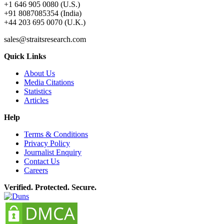
+1 646 905 0080 (U.S.)
+91 8087085354 (India)
+44 203 695 0070 (U.K.)
sales@straitsresearch.com
Quick Links
About Us
Media Citations
Statistics
Articles
Help
Terms & Conditions
Privacy Policy
Journalist Enquiry
Contact Us
Careers
Verified. Protected. Secure.