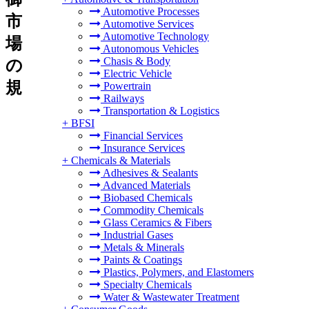
Automotive Processes
市
Automotive Services
Automotive Technology
場
Autonomous Vehicles
Chasis & Body
の
Electric Vehicle
規
Powertrain
Railways
Transportation & Logistics
+
BFSI
Financial Services
Insurance Services
+
Chemicals & Materials
Adhesives & Sealants
Advanced Materials
Biobased Chemicals
Commodity Chemicals
Glass Ceramics & Fibers
Industrial Gases
Metals & Minerals
Paints & Coatings
Plastics, Polymers, and Elastomers
Specialty Chemicals
Water & Wastewater Treatment