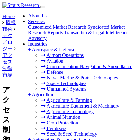
About Us
Home
Services
情報
Customized Market Research
Syndicated Market
技術
Research Reports
Transaction & Legal Intelligence
テク
Advisory
ノロ
Industries
ジー
+
Aerospace & Defense
アク
Airport Operations
Aviation
セス
Communication Navigation & Surveillance
制御
Defense
市場
Naval Marine & Ports Technologies
Space Technologies
ア
Unmanned Systems
+
Agriculture
ク
Agriculture & Farming
Agriculture Equipment & Machinery
セ
Agriculture Technology
Animal Nutrition
ス
Crop Protection
制
Fertilizers
Seed & Seed Technology
御
+
Automotive & Transportation