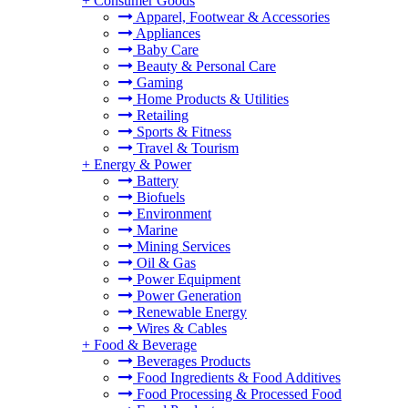
+
Consumer Goods
Apparel, Footwear & Accessories
Appliances
Baby Care
Beauty & Personal Care
Gaming
Home Products & Utilities
Retailing
Sports & Fitness
Travel & Tourism
+
Energy & Power
Battery
Biofuels
Environment
Marine
Mining Services
Oil & Gas
Power Equipment
Power Generation
Renewable Energy
Wires & Cables
+
Food & Beverage
Beverages Products
Food Ingredients & Food Additives
Food Processing & Processed Food