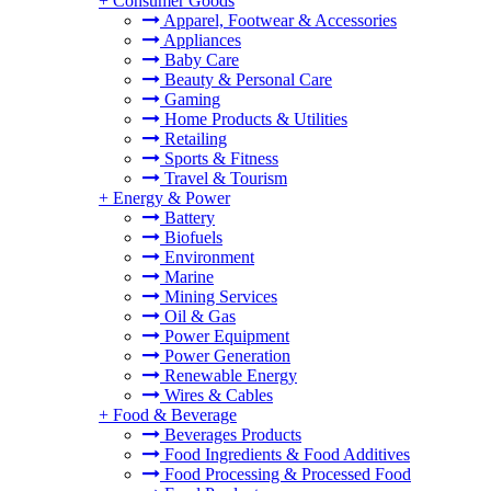
+
Consumer Goods
Apparel, Footwear & Accessories
Appliances
Baby Care
Beauty & Personal Care
Gaming
Home Products & Utilities
。
Retailing
Sports & Fitness
Travel & Tourism
+
Energy & Power
Battery
Biofuels
Environment
Marine
Mining Services
Oil & Gas
Power Equipment
Power Generation
Renewable Energy
Wires & Cables
+
Food & Beverage
Beverages Products
Food Ingredients & Food Additives
Food Processing & Processed Food