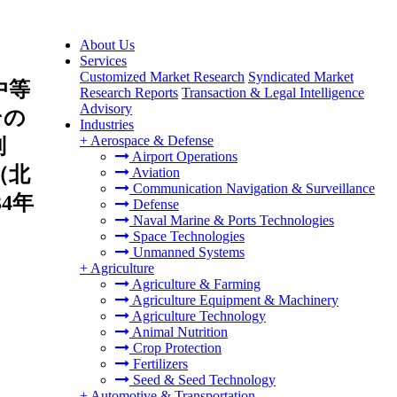
About Us
Services
Customized Market Research
Syndicated Market
中等
Research Reports
Transaction & Legal Intelligence
Advisory
その
Industries
+
Aerospace & Defense
別
Airport Operations
（北
Aviation
Communication Navigation & Surveillance
4年
Defense
Naval Marine & Ports Technologies
Space Technologies
Unmanned Systems
+
Agriculture
Agriculture & Farming
Agriculture Equipment & Machinery
Agriculture Technology
Animal Nutrition
Crop Protection
Fertilizers
Seed & Seed Technology
+
Automotive & Transportation