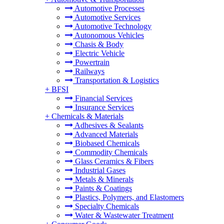
Automotive Processes
Automotive Services
Automotive Technology
Autonomous Vehicles
Chasis & Body
Electric Vehicle
Powertrain
Railways
Transportation & Logistics
+
BFSI
Financial Services
Insurance Services
+
Chemicals & Materials
Adhesives & Sealants
Advanced Materials
Biobased Chemicals
Commodity Chemicals
Glass Ceramics & Fibers
Industrial Gases
Metals & Minerals
Paints & Coatings
Plastics, Polymers, and Elastomers
Specialty Chemicals
Water & Wastewater Treatment