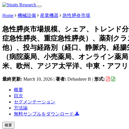
Home
機械設備
産業機器
急性膵炎市場
急性膵炎市場規模、シェア、トレンド分
症急性膵炎、重症急性膵炎）、薬剤クラ
他）、投与経路別（経口、静脈内、経腸
（病院薬局、小売薬局、オンライン薬局
米、欧州、アジア太平洋、中東・アフリカ
最終更新:
March 10, 2026
|
著者:
Debashree B
|
形式:
概要
目次
セグメンテーション
方法論
無料サンプルをダウンロード
概要