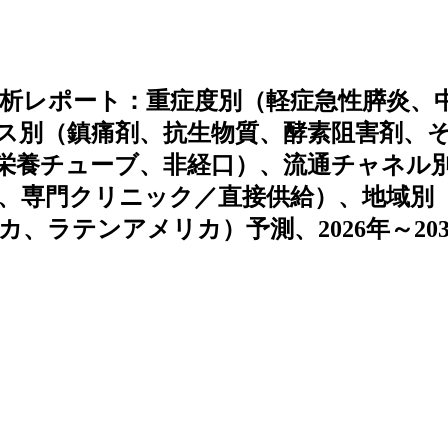
析レポート：重症度別（軽症急性膵炎、
ス別（鎮痛剤、抗生物質、酵素阻害剤、
栄養チューブ、非経口）、流通チャネル
、専門クリニック／直接供給）、地域別
、ラテンアメリカ）予測、2026年～203