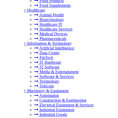
Food Products
Food Supplements
+
Healthcare
Animal Health
Biotechnology
Healthcare IT
Healthcare Services
Medical Devices
Pharmaceuticals
+
Information & Technology
Artificial Intelligence
Data Center
FinTech
IT Hardware
IT Software
Media & Entertainment
Software & Services
Technology
Telecom
+
Machinery & Equipment
Automation
Construction & Engineering
Electrical Equipment & Services
Industrial Equipment
Industrial Goods