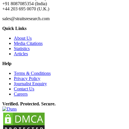
+91 8087085354 (India)
+44 203 695 0070 (U.K.)
sales@straitsresearch.com
Quick Links
About Us
Media Citations
Statistics
Articles
Help
Terms & Conditions
Privacy Policy
Journalist Enquiry
Contact Us
Careers
Verified. Protected. Secure.