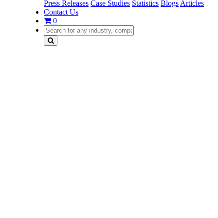
Press Releases
Case Studies
Statistics
Blogs
Articles
Contact Us
0