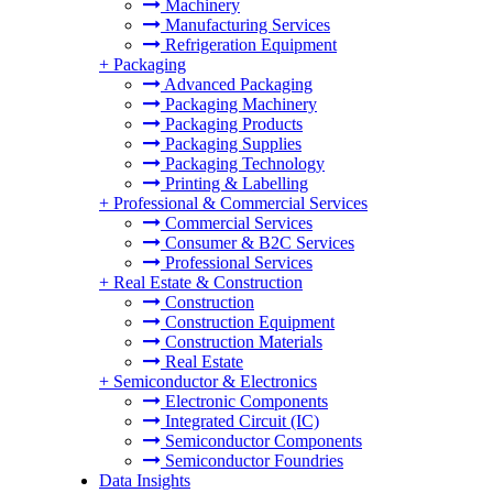
Machinery
Manufacturing Services
Refrigeration Equipment
+
Packaging
Advanced Packaging
Packaging Machinery
Packaging Products
Packaging Supplies
Packaging Technology
Printing & Labelling
+
Professional & Commercial Services
Commercial Services
Consumer & B2C Services
Professional Services
+
Real Estate & Construction
Construction
Construction Equipment
Construction Materials
Real Estate
+
Semiconductor & Electronics
Electronic Components
Integrated Circuit (IC)
Semiconductor Components
Semiconductor Foundries
Data Insights