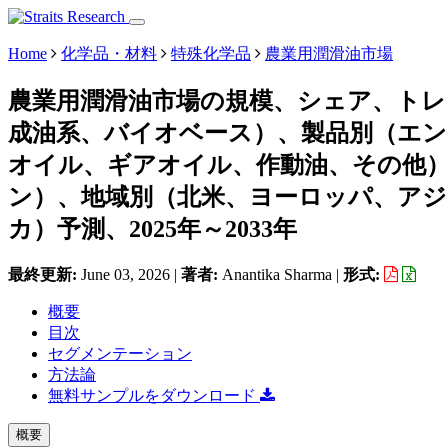
Home
化学品・材料
特殊化学品
農業用潤滑油市場
農業用潤滑油市場の規模、シェア、トレ
成油系、バイオベース）、製品別（エ
オイル、ギアオイル、作動油、その他
ン）、地域別（北米、ヨーロッパ、ア
カ）予測、2025年～2033年
最終更新:
June 03, 2026
|
著者:
Anantika Sharma
|
形式:
概要
目次
セグメンテーション
方法論
無料サンプルをダウンロード
概要