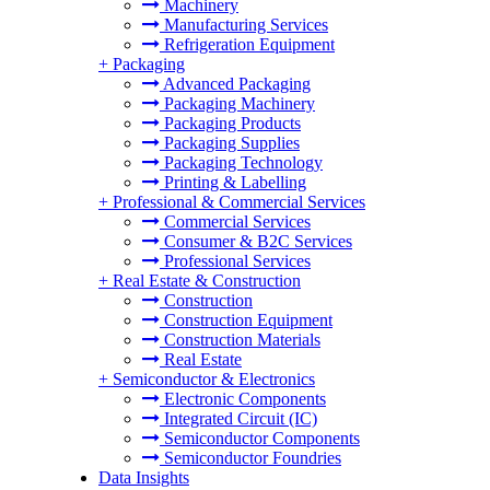
Machinery
Manufacturing Services
Refrigeration Equipment
+
Packaging
Advanced Packaging
Packaging Machinery
Packaging Products
Packaging Supplies
Packaging Technology
Printing & Labelling
+
Professional & Commercial Services
Commercial Services
Consumer & B2C Services
Professional Services
+
Real Estate & Construction
Construction
Construction Equipment
Construction Materials
Real Estate
+
Semiconductor & Electronics
Electronic Components
Integrated Circuit (IC)
Semiconductor Components
Semiconductor Foundries
Data Insights