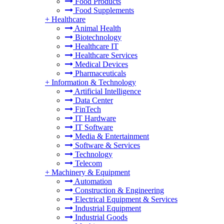
Food Products
Food Supplements
+
Healthcare
Animal Health
Biotechnology
Healthcare IT
Healthcare Services
Medical Devices
Pharmaceuticals
+
Information & Technology
Artificial Intelligence
Data Center
FinTech
IT Hardware
IT Software
Media & Entertainment
Software & Services
Technology
Telecom
+
Machinery & Equipment
Automation
Construction & Engineering
Electrical Equipment & Services
Industrial Equipment
Industrial Goods