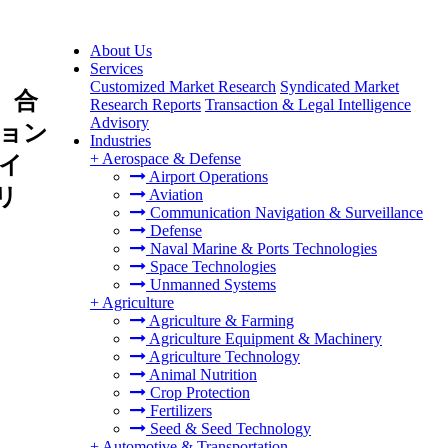
About Us
Services
Customized Market Research
Syndicated Market
、合
Research Reports
Transaction & Legal Intelligence
Advisory
ョン
Industries
+
Aerospace & Defense
イ
Airport Operations
リ
Aviation
Communication Navigation & Surveillance
Defense
Naval Marine & Ports Technologies
Space Technologies
Unmanned Systems
+
Agriculture
Agriculture & Farming
Agriculture Equipment & Machinery
Agriculture Technology
Animal Nutrition
Crop Protection
Fertilizers
Seed & Seed Technology
+
Automotive & Transportation