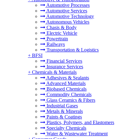
Automotive Processes
Automotive Services
Automotive Technology
Autonomous Vehicles
Chasis & Body
Electric Vehicle
Powertrain
Railways
Transportation & Logistics
+
BFSI
Financial Services
Insurance Services
+
Chemicals & Materials
Adhesives & Sealants
Advanced Materials
Biobased Chemicals
Commodity Chemicals
Glass Ceramics & Fibers
Industrial Gases
Metals & Minerals
Paints & Coatings
Plastics, Polymers, and Elastomers
Specialty Chemicals
Water & Wastewater Treatment