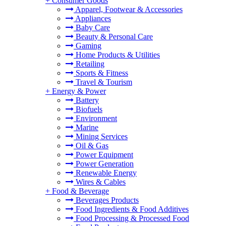
+
Consumer Goods
Apparel, Footwear & Accessories
Appliances
Baby Care
Beauty & Personal Care
Gaming
Home Products & Utilities
。
Retailing
Sports & Fitness
Travel & Tourism
+
Energy & Power
Battery
Biofuels
Environment
Marine
Mining Services
Oil & Gas
Power Equipment
Power Generation
Renewable Energy
Wires & Cables
+
Food & Beverage
Beverages Products
Food Ingredients & Food Additives
Food Processing & Processed Food