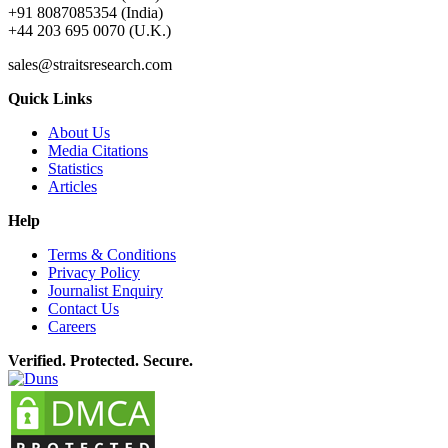
+91 8087085354 (India)
+44 203 695 0070 (U.K.)
sales@straitsresearch.com
Quick Links
About Us
Media Citations
Statistics
Articles
Help
Terms & Conditions
Privacy Policy
Journalist Enquiry
Contact Us
Careers
Verified. Protected. Secure.