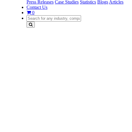
Press Releases
Case Studies
Statistics
Blogs
Articles
Contact Us
0