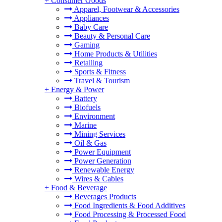
+
Consumer Goods
Apparel, Footwear & Accessories
Appliances
Baby Care
Beauty & Personal Care
Gaming
Home Products & Utilities
Retailing
Sports & Fitness
Travel & Tourism
+
Energy & Power
Battery
Biofuels
Environment
Marine
Mining Services
Oil & Gas
Power Equipment
Power Generation
Renewable Energy
Wires & Cables
+
Food & Beverage
Beverages Products
Food Ingredients & Food Additives
Food Processing & Processed Food