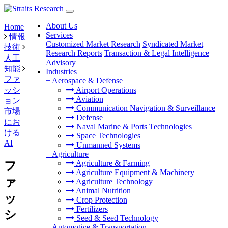
About Us
Home
Services
情報
Customized Market Research
Syndicated Market
技術
Research Reports
Transaction & Legal Intelligence
人工
Advisory
知能
Industries
ファ
+
Aerospace & Defense
ッシ
Airport Operations
Aviation
ョン
Communication Navigation & Surveillance
市場
Defense
にお
Naval Marine & Ports Technologies
ける
Space Technologies
AI
Unmanned Systems
+
Agriculture
Agriculture & Farming
フ
Agriculture Equipment & Machinery
ァ
Agriculture Technology
Animal Nutrition
ッ
Crop Protection
Fertilizers
シ
Seed & Seed Technology
+
Automotive & Transportation