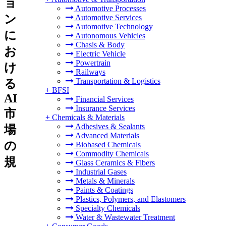
ョ
Automotive Processes
ン
Automotive Services
Automotive Technology
に
Autonomous Vehicles
Chasis & Body
お
Electric Vehicle
Powertrain
け
Railways
Transportation & Logistics
る
+
BFSI
AI
Financial Services
Insurance Services
市
+
Chemicals & Materials
Adhesives & Sealants
場
Advanced Materials
の
Biobased Chemicals
Commodity Chemicals
規
Glass Ceramics & Fibers
Industrial Gases
Metals & Minerals
Paints & Coatings
Plastics, Polymers, and Elastomers
Specialty Chemicals
Water & Wastewater Treatment