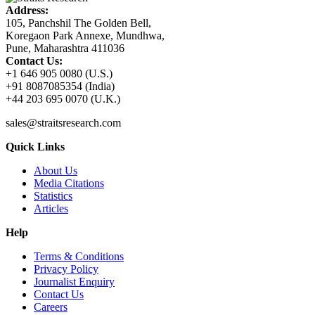
Address:
105, Panchshil The Golden Bell,
Koregaon Park Annexe, Mundhwa,
Pune, Maharashtra 411036
Contact Us:
+1 646 905 0080 (U.S.)
+91 8087085354 (India)
+44 203 695 0070 (U.K.)
sales@straitsresearch.com
Quick Links
About Us
Media Citations
Statistics
Articles
Help
Terms & Conditions
Privacy Policy
Journalist Enquiry
Contact Us
Careers