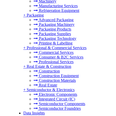
Machinery
Manufacturing Services
Refrigeration Equipment
+
Packaging
Advanced Packaging
Packaging Machinery
Packaging Products
Packaging Supplies
Packaging Technology
Printing & Labelling
+
Professional & Commercial Services
Commercial Services
Consumer & B2C Services
Professional Services
+
Real Estate & Construction
Construction
Construction Equipment
Construction Materials
Real Estate
+
Semiconductor & Electronics
Electronic Components
Integrated Circuit (IC)
Semiconductor Components
Semiconductor Foundries
Data Insights