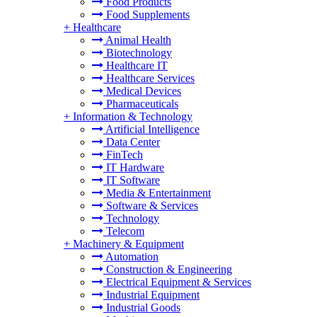
Food Products
Food Supplements
+
Healthcare
Animal Health
Biotechnology
Healthcare IT
Healthcare Services
Medical Devices
Pharmaceuticals
+
Information & Technology
Artificial Intelligence
Data Center
FinTech
IT Hardware
IT Software
Media & Entertainment
Software & Services
Technology
Telecom
+
Machinery & Equipment
Automation
Construction & Engineering
Electrical Equipment & Services
Industrial Equipment
Industrial Goods