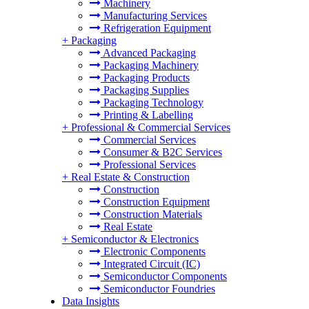
Machinery
Manufacturing Services
Refrigeration Equipment
+
Packaging
Advanced Packaging
Packaging Machinery
Packaging Products
Packaging Supplies
Packaging Technology
Printing & Labelling
+
Professional & Commercial Services
Commercial Services
Consumer & B2C Services
Professional Services
+
Real Estate & Construction
Construction
Construction Equipment
Construction Materials
Real Estate
+
Semiconductor & Electronics
Electronic Components
Integrated Circuit (IC)
Semiconductor Components
Semiconductor Foundries
Data Insights