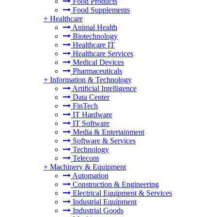
Food Products
Food Supplements
+
Healthcare
Animal Health
Biotechnology
Healthcare IT
Healthcare Services
Medical Devices
Pharmaceuticals
+
Information & Technology
Artificial Intelligence
Data Center
FinTech
IT Hardware
IT Software
Media & Entertainment
Software & Services
Technology
Telecom
+
Machinery & Equipment
Automation
Construction & Engineering
Electrical Equipment & Services
Industrial Equipment
Industrial Goods