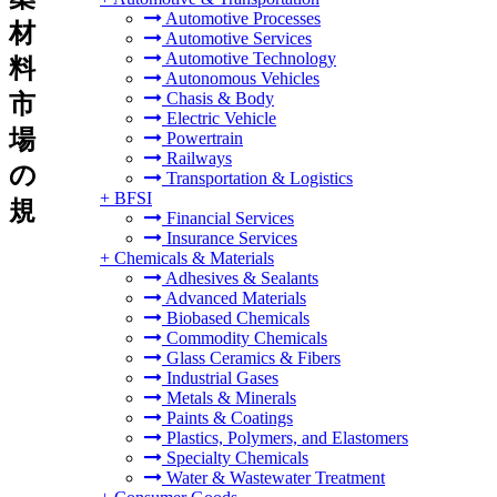
Automotive Processes
材
Automotive Services
Automotive Technology
料
Autonomous Vehicles
Chasis & Body
市
Electric Vehicle
場
Powertrain
Railways
の
Transportation & Logistics
+
BFSI
規
Financial Services
Insurance Services
+
Chemicals & Materials
Adhesives & Sealants
Advanced Materials
Biobased Chemicals
Commodity Chemicals
Glass Ceramics & Fibers
Industrial Gases
Metals & Minerals
Paints & Coatings
Plastics, Polymers, and Elastomers
Specialty Chemicals
Water & Wastewater Treatment