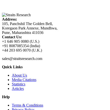
Address:
105, Panchshil The Golden Bell,
Koregaon Park Annexe, Mundhwa,
Pune, Maharashtra 411036
Contact Us:
+1 646 905 0080 (U.S.)
+91 8087085354 (India)
+44 203 695 0070 (U.K.)
sales@straitsresearch.com
Quick Links
About Us
Media Citations
Statistics
Articles
Help
Terms & Conditions
Privacy Policy