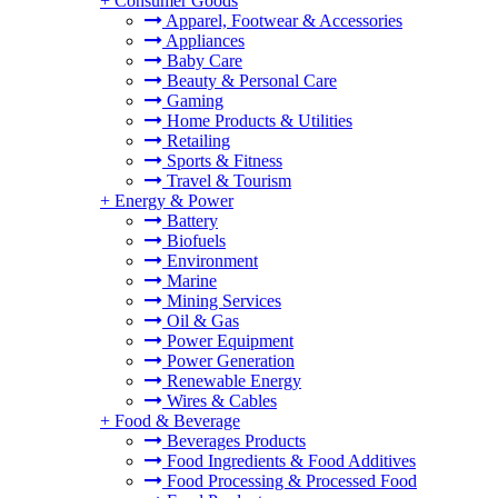
+
Consumer Goods
Apparel, Footwear & Accessories
Appliances
Baby Care
Beauty & Personal Care
Gaming
Home Products & Utilities
Retailing
Sports & Fitness
Travel & Tourism
+
Energy & Power
Battery
Biofuels
Environment
Marine
Mining Services
Oil & Gas
Power Equipment
Power Generation
Renewable Energy
Wires & Cables
+
Food & Beverage
Beverages Products
Food Ingredients & Food Additives
Food Processing & Processed Food