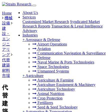
About Us
Home
Services
機械
Customized Market Research
Syndicated Market
設備
Research Reports
Transaction & Legal Intelligence
建
Advisory
設・
Industries
エン
+
Aerospace & Defense
ジニ
Airport Operations
Aviation
アリ
Communication Navigation & Surveillance
ング
Defense
代替
Naval Marine & Ports Technologies
建築
Space Technologies
材料
Unmanned Systems
市場
+
Agriculture
Agriculture & Farming
Agriculture Equipment & Machinery
代
Agriculture Technology
Animal Nutrition
替
Crop Protection
建
Fertilizers
Seed & Seed Technology
築
+
Automotive & Transportation