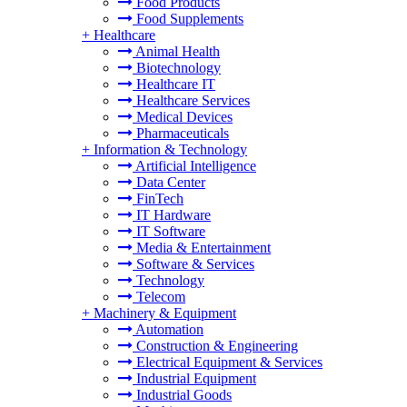
Food Products
Food Supplements
+
Healthcare
Animal Health
Biotechnology
Healthcare IT
Healthcare Services
Medical Devices
Pharmaceuticals
+
Information & Technology
Artificial Intelligence
Data Center
FinTech
IT Hardware
IT Software
Media & Entertainment
Software & Services
Technology
Telecom
+
Machinery & Equipment
Automation
Construction & Engineering
Electrical Equipment & Services
Industrial Equipment
Industrial Goods