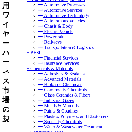
用
Automotive Processes
Automotive Services
ワ
Automotive Technology
Autonomous Vehicles
イ
Chasis & Body
Electric Vehicle
ヤ
Powertrain
ー
Railways
Transportation & Logistics
ハ
+
BFSI
Financial Services
ー
Insurance Services
+
Chemicals & Materials
ネ
Adhesives & Sealants
Advanced Materials
ス
Biobased Chemicals
市
Commodity Chemicals
Glass Ceramics & Fibers
場
Industrial Gases
Metals & Minerals
の
Paints & Coatings
Plastics, Polymers, and Elastomers
規
Specialty Chemicals
Water & Wastewater Treatment