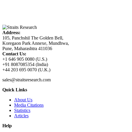
Address:
105, Panchshil The Golden Bell,
Koregaon Park Annexe, Mundhwa,
Pune, Maharashtra 411036
Contact Us:
+1 646 905 0080 (U.S.)
+91 8087085354 (India)
+44 203 695 0070 (U.K.)
sales@straitsresearch.com
Quick Links
About Us
Media Citations
Statistics
Articles
Help