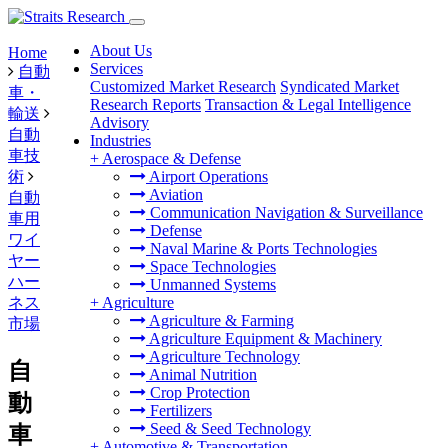
About Us
Home
Services
自動
Customized Market Research
Syndicated Market
車・
Research Reports
Transaction & Legal Intelligence
輸送
Advisory
自動
Industries
車技
+
Aerospace & Defense
術
Airport Operations
Aviation
自動
Communication Navigation & Surveillance
車用
Defense
ワイ
Naval Marine & Ports Technologies
ヤー
Space Technologies
ハー
Unmanned Systems
ネス
+
Agriculture
Agriculture & Farming
市場
Agriculture Equipment & Machinery
Agriculture Technology
自
Animal Nutrition
Crop Protection
動
Fertilizers
Seed & Seed Technology
車
+
Automotive & Transportation