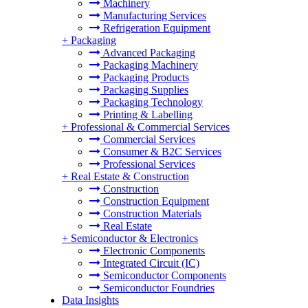
Machinery
Manufacturing Services
Refrigeration Equipment
+
Packaging
Advanced Packaging
Packaging Machinery
Packaging Products
Packaging Supplies
Packaging Technology
Printing & Labelling
+
Professional & Commercial Services
Commercial Services
Consumer & B2C Services
Professional Services
+
Real Estate & Construction
Construction
Construction Equipment
Construction Materials
Real Estate
+
Semiconductor & Electronics
Electronic Components
Integrated Circuit (IC)
Semiconductor Components
Semiconductor Foundries
Data Insights