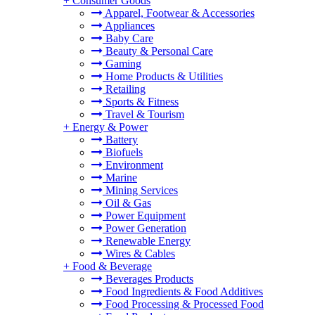
+
Consumer Goods
Apparel, Footwear & Accessories
Appliances
Baby Care
Beauty & Personal Care
Gaming
Home Products & Utilities
Retailing
Sports & Fitness
Travel & Tourism
+
Energy & Power
Battery
Biofuels
Environment
Marine
Mining Services
Oil & Gas
Power Equipment
Power Generation
Renewable Energy
Wires & Cables
+
Food & Beverage
Beverages Products
Food Ingredients & Food Additives
Food Processing & Processed Food