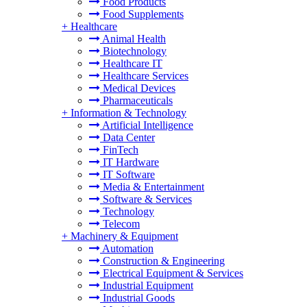
Food Products
Food Supplements
+
Healthcare
Animal Health
Biotechnology
Healthcare IT
Healthcare Services
Medical Devices
Pharmaceuticals
+
Information & Technology
Artificial Intelligence
Data Center
FinTech
IT Hardware
IT Software
Media & Entertainment
Software & Services
Technology
Telecom
+
Machinery & Equipment
Automation
Construction & Engineering
Electrical Equipment & Services
Industrial Equipment
Industrial Goods