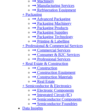
Machinery
Manufacturing Services
Refrigeration Equipment
+
Packaging
Advanced Packaging
Packaging Machinery
Packaging Products
Packaging Supplies
Packaging Technology
Printing & Labelling
+
Professional & Commercial Services
Commercial Services
Consumer & B2C Services
Professional Services
+
Real Estate & Construction
Construction
Construction Equipment
Construction Materials
Real Estate
+
Semiconductor & Electronics
Electronic Components
Integrated Circuit (IC)
Semiconductor Components
Semiconductor Foundries
Data Insights