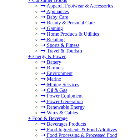
+
Consumer Goods
Apparel, Footwear & Accessories
Appliances
Baby Care
Beauty & Personal Care
Gaming
Home Products & Utilities
Retailing
Sports & Fitness
Travel & Tourism
+
Energy & Power
Battery
Biofuels
Environment
Marine
Mining Services
Oil & Gas
Power Equipment
Power Generation
Renewable Energy
Wires & Cables
+
Food & Beverage
Beverages Products
Food Ingredients & Food Additives
Food Processing & Processed Food