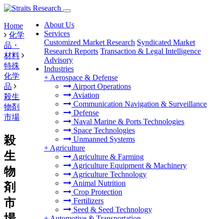
About Us
Home
Services
化学
Customized Market Research
Syndicated Market
品・
Research Reports
Transaction & Legal Intelligence
材料
Advisory
特殊
Industries
化学
+
Aerospace & Defense
品
Airport Operations
Aviation
殺生
Communication Navigation & Surveillance
物剤
Defense
市場
Naval Marine & Ports Technologies
Space Technologies
殺
Unmanned Systems
+
Agriculture
生
Agriculture & Farming
Agriculture Equipment & Machinery
物
Agriculture Technology
Animal Nutrition
剤
Crop Protection
市
Fertilizers
Seed & Seed Technology
場
+
Automotive & Transportation