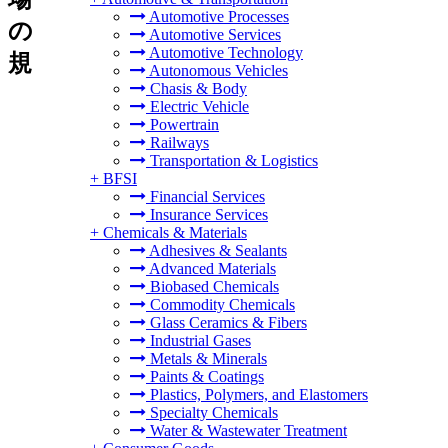
Automotive Processes
の
Automotive Services
Automotive Technology
規
Autonomous Vehicles
Chasis & Body
Electric Vehicle
Powertrain
Railways
Transportation & Logistics
+
BFSI
Financial Services
Insurance Services
+
Chemicals & Materials
Adhesives & Sealants
Advanced Materials
Biobased Chemicals
Commodity Chemicals
Glass Ceramics & Fibers
Industrial Gases
Metals & Minerals
Paints & Coatings
Plastics, Polymers, and Elastomers
Specialty Chemicals
Water & Wastewater Treatment