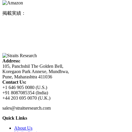
掲載実績：
Address:
105, Panchshil The Golden Bell,
Koregaon Park Annexe, Mundhwa,
Pune, Maharashtra 411036
Contact Us:
+1 646 905 0080 (U.S.)
+91 8087085354 (India)
+44 203 695 0070 (U.K.)
sales@straitsresearch.com
Quick Links
About Us