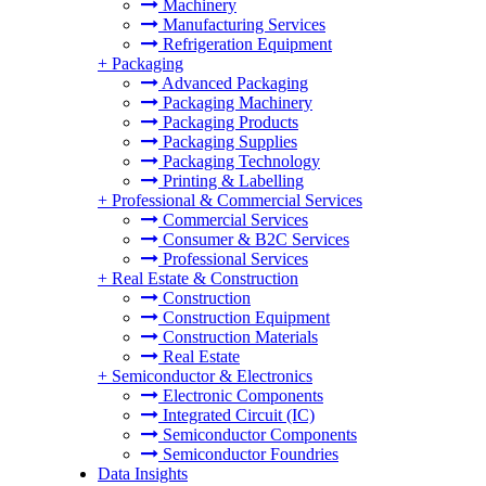
Machinery
Manufacturing Services
Refrigeration Equipment
+
Packaging
Advanced Packaging
Packaging Machinery
Packaging Products
Packaging Supplies
Packaging Technology
Printing & Labelling
+
Professional & Commercial Services
Commercial Services
Consumer & B2C Services
Professional Services
+
Real Estate & Construction
Construction
Construction Equipment
Construction Materials
Real Estate
+
Semiconductor & Electronics
Electronic Components
Integrated Circuit (IC)
Semiconductor Components
Semiconductor Foundries
Data Insights