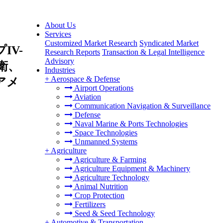
About Us
Services
Customized Market Research
Syndicated Market
V-
Research Reports
Transaction & Legal Intelligence
Advisory
衛、
Industries
+
Aerospace & Defense
アメ
Airport Operations
Aviation
Communication Navigation & Surveillance
Defense
Naval Marine & Ports Technologies
Space Technologies
Unmanned Systems
+
Agriculture
Agriculture & Farming
Agriculture Equipment & Machinery
Agriculture Technology
Animal Nutrition
Crop Protection
Fertilizers
Seed & Seed Technology
+
Automotive & Transportation