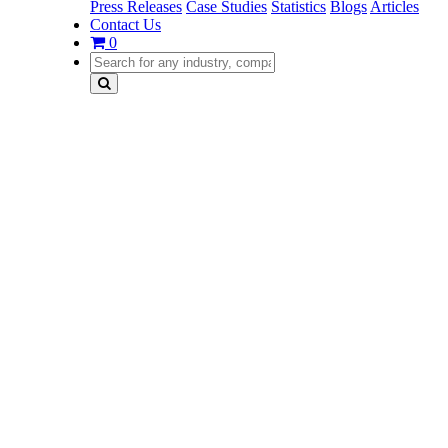
Press Releases
Case Studies
Statistics
Blogs
Articles
Contact Us
0