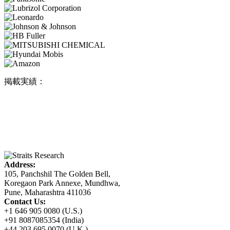
掲載実績：
Address:
105, Panchshil The Golden Bell,
Koregaon Park Annexe, Mundhwa,
Pune, Maharashtra 411036
Contact Us:
+1 646 905 0080 (U.S.)
+91 8087085354 (India)
+44 203 695 0070 (U.K.)