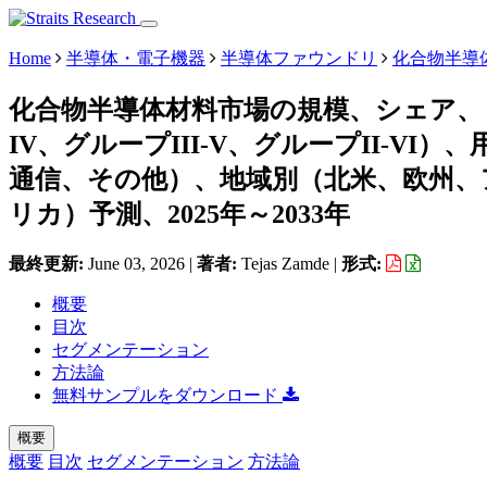
Home
半導体・電子機器
半導体ファウンドリ
化合物半導
化合物半導体材料市場の規模、シェア、
IV、グループIII-V、グループII-V
通信、その他）、地域別（北米、欧州、
リカ）予測、2025年～2033年
最終更新:
June 03, 2026
|
著者:
Tejas Zamde
|
形式:
概要
目次
セグメンテーション
方法論
無料サンプルをダウンロード
概要
概要
目次
セグメンテーション
方法論