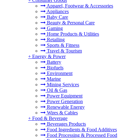
+
Consumer Goods
Apparel, Footwear & Accessories
Appliances
Baby Care
Beauty & Personal Care
。
Gaming
Home Products & Utilities
Retailing
Sports & Fitness
Travel & Tourism
+
Energy & Power
Battery
Biofuels
Environment
Marine
Mining Services
Oil & Gas
Power Equipment
Power Generation
Renewable Energy
Wires & Cables
+
Food & Beverage
Beverages Products
Food Ingredients & Food Additives
Food Processing & Processed Food