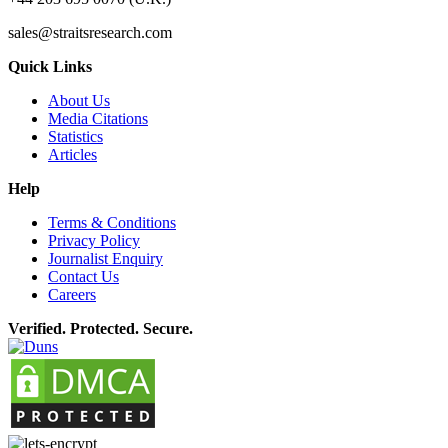
sales@straitsresearch.com
Quick Links
About Us
Media Citations
Statistics
Articles
Help
Terms & Conditions
Privacy Policy
Journalist Enquiry
Contact Us
Careers
Verified. Protected. Secure.