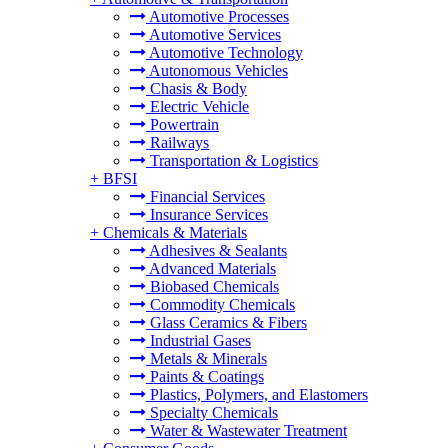
Automotive Processes
Automotive Services
Automotive Technology
Autonomous Vehicles
Chasis & Body
Electric Vehicle
Powertrain
Railways
Transportation & Logistics
+
BFSI
Financial Services
Insurance Services
+
Chemicals & Materials
Adhesives & Sealants
Advanced Materials
Biobased Chemicals
Commodity Chemicals
Glass Ceramics & Fibers
Industrial Gases
Metals & Minerals
Paints & Coatings
Plastics, Polymers, and Elastomers
Specialty Chemicals
Water & Wastewater Treatment