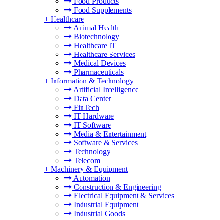
Food Products
Food Supplements
+
Healthcare
Animal Health
Biotechnology
Healthcare IT
Healthcare Services
Medical Devices
Pharmaceuticals
+
Information & Technology
Artificial Intelligence
Data Center
FinTech
IT Hardware
IT Software
Media & Entertainment
Software & Services
Technology
Telecom
+
Machinery & Equipment
Automation
Construction & Engineering
Electrical Equipment & Services
Industrial Equipment
Industrial Goods