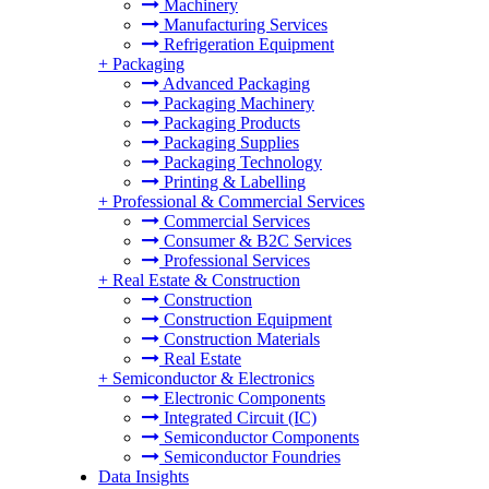
Machinery
Manufacturing Services
Refrigeration Equipment
+
Packaging
Advanced Packaging
Packaging Machinery
Packaging Products
Packaging Supplies
Packaging Technology
Printing & Labelling
+
Professional & Commercial Services
Commercial Services
Consumer & B2C Services
Professional Services
+
Real Estate & Construction
Construction
Construction Equipment
Construction Materials
Real Estate
+
Semiconductor & Electronics
Electronic Components
Integrated Circuit (IC)
Semiconductor Components
Semiconductor Foundries
Data Insights