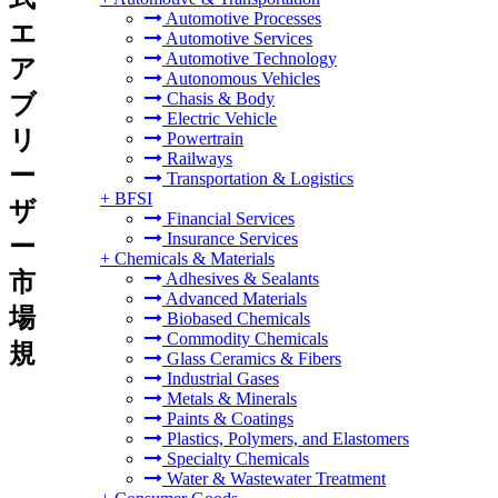
Automotive Processes
エ
Automotive Services
Automotive Technology
ア
Autonomous Vehicles
Chasis & Body
ブ
Electric Vehicle
リ
Powertrain
Railways
ー
Transportation & Logistics
+
BFSI
ザ
Financial Services
Insurance Services
ー
+
Chemicals & Materials
市
Adhesives & Sealants
Advanced Materials
場
Biobased Chemicals
Commodity Chemicals
規
Glass Ceramics & Fibers
Industrial Gases
Metals & Minerals
Paints & Coatings
Plastics, Polymers, and Elastomers
Specialty Chemicals
Water & Wastewater Treatment