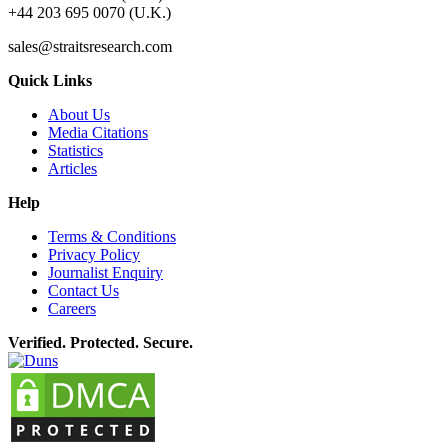
+44 203 695 0070 (U.K.)
sales@straitsresearch.com
Quick Links
About Us
Media Citations
Statistics
Articles
Help
Terms & Conditions
Privacy Policy
Journalist Enquiry
Contact Us
Careers
Verified. Protected. Secure.