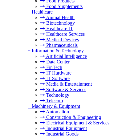
Food Products
Food Supplements
+
Healthcare
Animal Health
Biotechnology
Healthcare IT
Healthcare Services
Medical Devices
Pharmaceuticals
+
Information & Technology
Artificial Intelligence
Data Center
FinTech
IT Hardware
IT Software
Media & Entertainment
Software & Services
Technology
Telecom
+
Machinery & Equipment
Automation
Construction & Engineering
Electrical Equipment & Services
Industrial Equipment
Industrial Goods