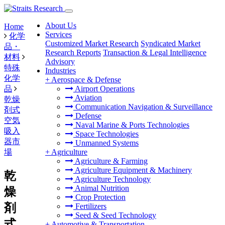
About Us
Home
Services
化学
Customized Market Research
Syndicated Market
品・
Research Reports
Transaction & Legal Intelligence
材料
Advisory
特殊
Industries
化学
+
Aerospace & Defense
品
Airport Operations
Aviation
乾燥
Communication Navigation & Surveillance
剤式
Defense
空気
Naval Marine & Ports Technologies
吸入
Space Technologies
器市
Unmanned Systems
場
+
Agriculture
Agriculture & Farming
Agriculture Equipment & Machinery
乾
Agriculture Technology
Animal Nutrition
燥
Crop Protection
剤
Fertilizers
Seed & Seed Technology
式
+
Automotive & Transportation