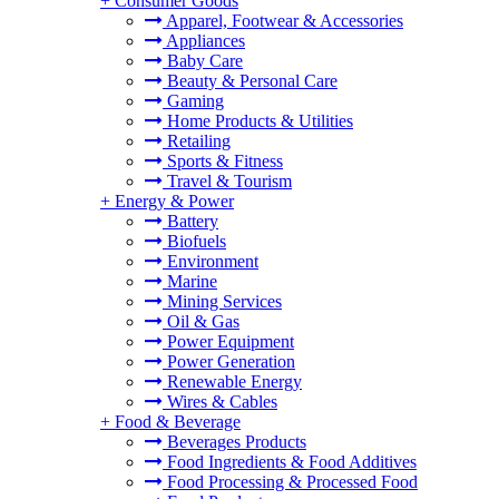
+
Consumer Goods
Apparel, Footwear & Accessories
Appliances
Baby Care
Beauty & Personal Care
Gaming
Home Products & Utilities
Retailing
Sports & Fitness
Travel & Tourism
+
Energy & Power
Battery
Biofuels
Environment
Marine
Mining Services
Oil & Gas
Power Equipment
Power Generation
Renewable Energy
Wires & Cables
+
Food & Beverage
Beverages Products
Food Ingredients & Food Additives
Food Processing & Processed Food