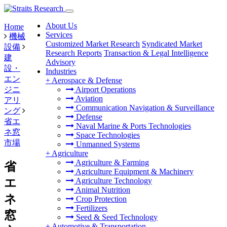
About Us
Home
Services
機械
Customized Market Research
Syndicated Market
設備
Research Reports
Transaction & Legal Intelligence
建
Advisory
設・
Industries
エン
+
Aerospace & Defense
ジニ
Airport Operations
Aviation
アリ
Communication Navigation & Surveillance
ング
Defense
省エ
Naval Marine & Ports Technologies
ネ窓
Space Technologies
市場
Unmanned Systems
+
Agriculture
Agriculture & Farming
省
Agriculture Equipment & Machinery
エ
Agriculture Technology
Animal Nutrition
ネ
Crop Protection
Fertilizers
窓
Seed & Seed Technology
+
Automotive & Transportation