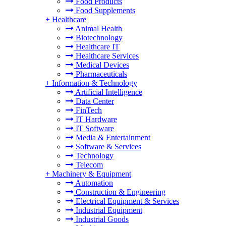
Food Products
Food Supplements
+
Healthcare
Animal Health
Biotechnology
Healthcare IT
Healthcare Services
Medical Devices
Pharmaceuticals
+
Information & Technology
Artificial Intelligence
Data Center
FinTech
IT Hardware
IT Software
Media & Entertainment
Software & Services
Technology
Telecom
+
Machinery & Equipment
Automation
Construction & Engineering
Electrical Equipment & Services
Industrial Equipment
Industrial Goods