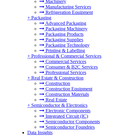
Machinery
Manufacturing Services
Refrigeration Equipment
+
Packaging
Advanced Packaging
Packaging Machinery
Packaging Products
Packaging Supplies
Packaging Technology
Printing & Labelling
+
Professional & Commercial Services
Commercial Services
Consumer & B2C Services
Professional Services
+
Real Estate & Construction
Construction
Construction Equipment
Construction Materials
Real Estate
+
Semiconductor & Electronics
Electronic Components
Integrated Circuit (IC)
Semiconductor Components
Semiconductor Foundries
Data Insights