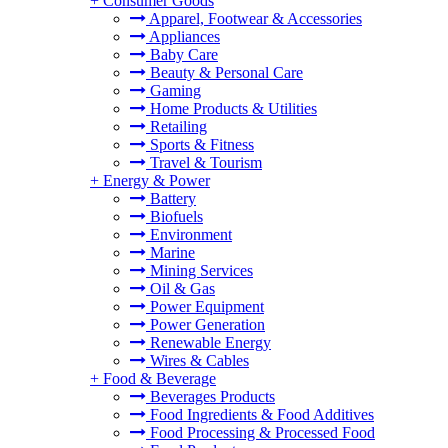
+
Consumer Goods
Apparel, Footwear & Accessories
Appliances
Baby Care
Beauty & Personal Care
Gaming
Home Products & Utilities
Retailing
Sports & Fitness
Travel & Tourism
+
Energy & Power
Battery
Biofuels
Environment
Marine
Mining Services
Oil & Gas
Power Equipment
Power Generation
Renewable Energy
Wires & Cables
+
Food & Beverage
Beverages Products
Food Ingredients & Food Additives
Food Processing & Processed Food