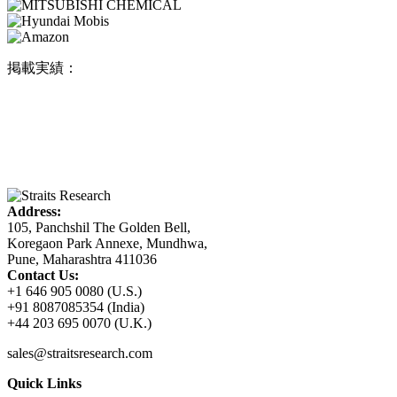
掲載実績：
Address:
105, Panchshil The Golden Bell,
Koregaon Park Annexe, Mundhwa,
Pune, Maharashtra 411036
Contact Us:
+1 646 905 0080 (U.S.)
+91 8087085354 (India)
+44 203 695 0070 (U.K.)
sales@straitsresearch.com
Quick Links