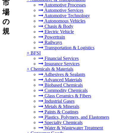
市
Automotive Processes
Automotive Services
場
Automotive Technology
の
Autonomous Vehicles
Chasis & Body
規
Electric Vehicle
Powertrain
Railways
Transportation & Logistics
+
BFSI
Financial Services
Insurance Services
+
Chemicals & Materials
Adhesives & Sealants
Advanced Materials
Biobased Chemicals
Commodity Chemicals
Glass Ceramics & Fibers
Industrial Gases
Metals & Minerals
Paints & Coatings
Plastics, Polymers, and Elastomers
Specialty Chemicals
Water & Wastewater Treatment