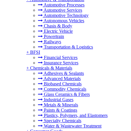
Automotive Processes
Automotive Services
Automotive Technology
Autonomous Vehicles
Chasis & Body
Electric Vehicle
Powertrain
Railways
Transportation & Logistics
+
BFSI
Financial Services
Insurance Services
+
Chemicals & Materials
Adhesives & Sealants
Advanced Materials
Biobased Chemicals
Commodity Chemicals
Glass Ceramics & Fibers
Industrial Gases
Metals & Minerals
Paints & Coatings
Plastics, Polymers, and Elastomers
Specialty Chemicals
Water & Wastewater Treatment