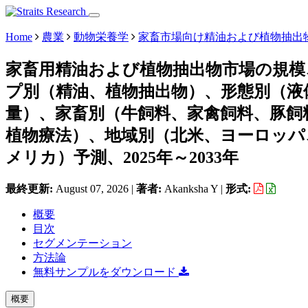
Home
農業
動物栄養学
家畜市場向け精油および植物抽出
家畜用精油および植物抽出物市場の規模
プ別（精油、植物抽出物）、形態別（液
量）、家畜別（牛飼料、家禽飼料、豚飼
植物療法）、地域別（北米、ヨーロッパ
メリカ）予測、2025年～2033年
最終更新:
August 07, 2026
|
著者:
Akanksha Y
|
形式:
概要
目次
セグメンテーション
方法論
無料サンプルをダウンロード
概要