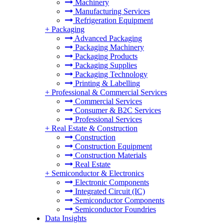
Machinery
Manufacturing Services
Refrigeration Equipment
+
Packaging
Advanced Packaging
Packaging Machinery
Packaging Products
Packaging Supplies
Packaging Technology
Printing & Labelling
+
Professional & Commercial Services
Commercial Services
Consumer & B2C Services
Professional Services
+
Real Estate & Construction
Construction
Construction Equipment
Construction Materials
Real Estate
+
Semiconductor & Electronics
Electronic Components
Integrated Circuit (IC)
Semiconductor Components
Semiconductor Foundries
Data Insights