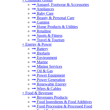
+
Consumer Goods
Apparel, Footwear & Accessories
Appliances
Baby Care
Beauty & Personal Care
Gaming
Home Products & Utilities
。
Retailing
Sports & Fitness
Travel & Tourism
+
Energy & Power
Battery
Biofuels
Environment
Marine
Mining Services
Oil & Gas
Power Equipment
Power Generation
Renewable Energy
Wires & Cables
+
Food & Beverage
Beverages Products
Food Ingredients & Food Additives
Food Processing & Processed Food