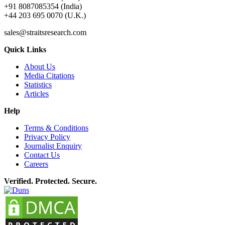
+91 8087085354 (India)
+44 203 695 0070 (U.K.)
sales@straitsresearch.com
Quick Links
About Us
Media Citations
Statistics
Articles
Help
Terms & Conditions
Privacy Policy
Journalist Enquiry
Contact Us
Careers
Verified. Protected. Secure.