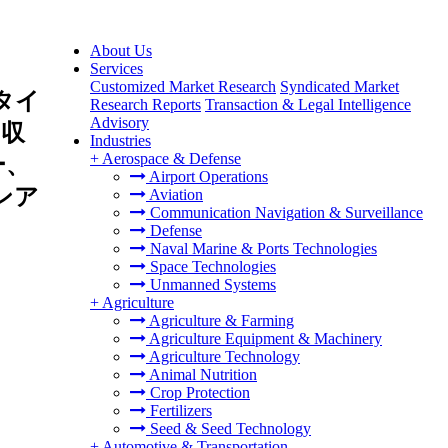
About Us
Services
Customized Market Research
Syndicated Market
タイ
Research Reports
Transaction & Legal Intelligence
Advisory
、収
Industries
+
Aerospace & Defense
ー、
Airport Operations
ンア
Aviation
Communication Navigation & Surveillance
Defense
Naval Marine & Ports Technologies
Space Technologies
Unmanned Systems
+
Agriculture
Agriculture & Farming
Agriculture Equipment & Machinery
Agriculture Technology
Animal Nutrition
Crop Protection
Fertilizers
Seed & Seed Technology
+
Automotive & Transportation