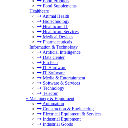
Food Products
Food Supplements
+
Healthcare
Animal Health
Biotechnology
Healthcare IT
Healthcare Services
Medical Devices
Pharmaceuticals
+
Information & Technology
Artificial Intelligence
Data Center
FinTech
IT Hardware
IT Software
Media & Entertainment
Software & Services
Technology
Telecom
+
Machinery & Equipment
Automation
Construction & Engineering
Electrical Equipment & Services
Industrial Equipment
Industrial Goods