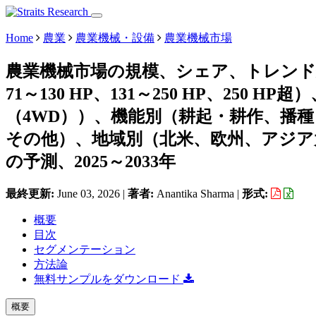
Home
農業
農業機械・設備
農業機械市場
農業機械市場の規模、シェア、トレンド分析
71～130 HP、131～250 HP、25
（4WD））、機能別（耕起・耕作、播
その他）、地域別（北米、欧州、アジア
の予測、2025～2033年
最終更新:
June 03, 2026
|
著者:
Anantika Sharma
|
形式:
概要
目次
セグメンテーション
方法論
無料サンプルをダウンロード
概要