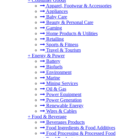
+
Consumer Goods
Apparel, Footwear & Accessories
Appliances
Baby Care
Beauty & Personal Care
Gaming
Home Products & Utilities
。
Retailing
Sports & Fitness
Travel & Tourism
+
Energy & Power
Battery
Biofuels
Environment
Marine
Mining Services
Oil & Gas
Power Equipment
Power Generation
Renewable Energy
Wires & Cables
+
Food & Beverage
Beverages Products
Food Ingredients & Food Additives
Food Processing & Processed Food