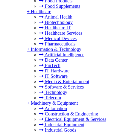
Food Products
Food Supplements
+
Healthcare
Animal Health
Biotechnology
Healthcare IT
Healthcare Services
Medical Devices
Pharmaceuticals
+
Information & Technology
Artificial Intelligence
Data Center
FinTech
IT Hardware
IT Software
Media & Entertainment
Software & Services
Technology
Telecom
+
Machinery & Equipment
Automation
Construction & Engineering
Electrical Equipment & Services
Industrial Equipment
Industrial Goods