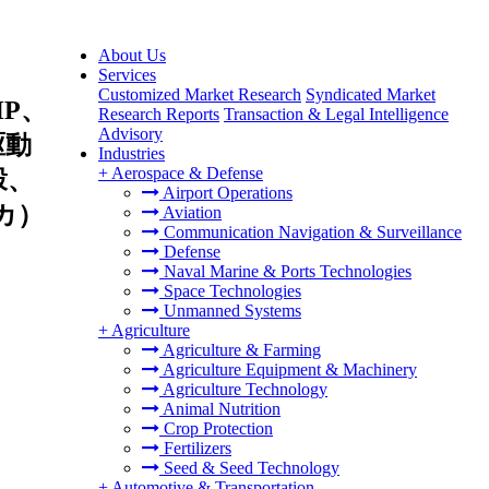
About Us
Services
Customized Market Research
Syndicated Market
HP、
Research Reports
Transaction & Legal Intelligence
Advisory
駆動
Industries
+
Aerospace & Defense
穀、
Airport Operations
カ）
Aviation
Communication Navigation & Surveillance
Defense
Naval Marine & Ports Technologies
Space Technologies
Unmanned Systems
+
Agriculture
Agriculture & Farming
Agriculture Equipment & Machinery
Agriculture Technology
Animal Nutrition
Crop Protection
Fertilizers
Seed & Seed Technology
+
Automotive & Transportation