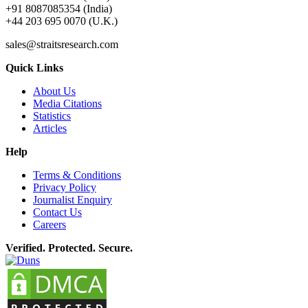
+91 8087085354 (India)
+44 203 695 0070 (U.K.)
sales@straitsresearch.com
Quick Links
About Us
Media Citations
Statistics
Articles
Help
Terms & Conditions
Privacy Policy
Journalist Enquiry
Contact Us
Careers
Verified. Protected. Secure.