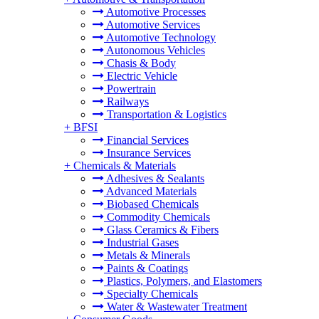
Automotive Processes
Automotive Services
Automotive Technology
Autonomous Vehicles
Chasis & Body
Electric Vehicle
Powertrain
Railways
Transportation & Logistics
+
BFSI
Financial Services
Insurance Services
+
Chemicals & Materials
Adhesives & Sealants
Advanced Materials
Biobased Chemicals
Commodity Chemicals
Glass Ceramics & Fibers
Industrial Gases
Metals & Minerals
Paints & Coatings
Plastics, Polymers, and Elastomers
Specialty Chemicals
Water & Wastewater Treatment