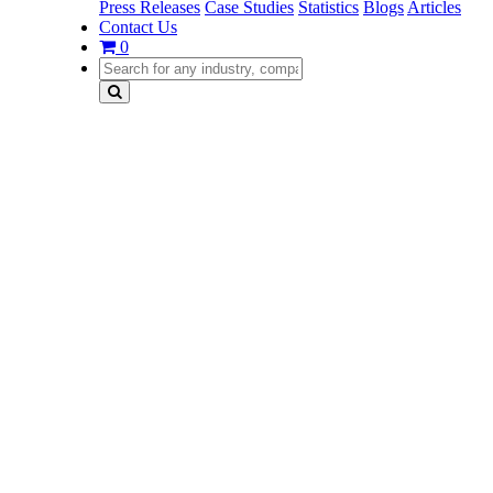
Press Releases
Case Studies
Statistics
Blogs
Articles
Contact Us
0