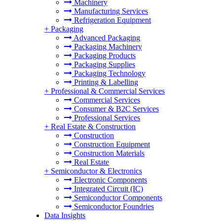
Machinery
Manufacturing Services
Refrigeration Equipment
+
Packaging
Advanced Packaging
Packaging Machinery
Packaging Products
Packaging Supplies
Packaging Technology
Printing & Labelling
+
Professional & Commercial Services
Commercial Services
Consumer & B2C Services
Professional Services
+
Real Estate & Construction
Construction
Construction Equipment
Construction Materials
Real Estate
+
Semiconductor & Electronics
Electronic Components
Integrated Circuit (IC)
Semiconductor Components
Semiconductor Foundries
Data Insights