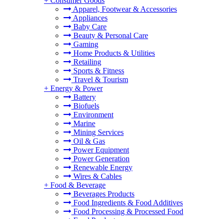
+
Consumer Goods
Apparel, Footwear & Accessories
Appliances
Baby Care
Beauty & Personal Care
Gaming
Home Products & Utilities
Retailing
Sports & Fitness
Travel & Tourism
+
Energy & Power
Battery
Biofuels
Environment
Marine
Mining Services
Oil & Gas
Power Equipment
Power Generation
Renewable Energy
Wires & Cables
+
Food & Beverage
Beverages Products
Food Ingredients & Food Additives
Food Processing & Processed Food