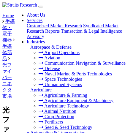
About Us
Home
Services
半導
Customized Market Research
Syndicated Market
体・
Research Reports
Transaction & Legal Intelligence
電子
Advisory
機器
Industries
半導
+
Aerospace & Defense
体部
Airport Operations
Aviation
品
Communication Navigation & Surveillance
光フ
Defense
ァイ
Naval Marine & Ports Technologies
バー
Space Technologies
コネ
Unmanned Systems
クタ
+
Agriculture
Agriculture & Farming
市場
Agriculture Equipment & Machinery
Agriculture Technology
光
Animal Nutrition
Crop Protection
フ
Fertilizers
Seed & Seed Technology
ァ
+
Automotive & Transportation