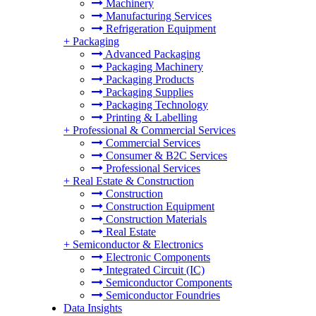
Machinery
Manufacturing Services
Refrigeration Equipment
+
Packaging
Advanced Packaging
Packaging Machinery
Packaging Products
Packaging Supplies
Packaging Technology
Printing & Labelling
+
Professional & Commercial Services
Commercial Services
Consumer & B2C Services
Professional Services
+
Real Estate & Construction
Construction
Construction Equipment
Construction Materials
Real Estate
+
Semiconductor & Electronics
Electronic Components
Integrated Circuit (IC)
Semiconductor Components
Semiconductor Foundries
Data Insights