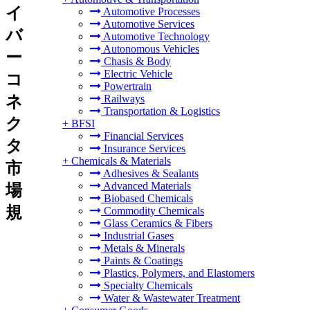
イ
Automotive Processes
Automotive Services
バ
Automotive Technology
Autonomous Vehicles
ー
Chasis & Body
Electric Vehicle
コ
Powertrain
ネ
Railways
Transportation & Logistics
ク
+
BFSI
Financial Services
タ
Insurance Services
+
Chemicals & Materials
市
Adhesives & Sealants
Advanced Materials
場
Biobased Chemicals
規
Commodity Chemicals
Glass Ceramics & Fibers
Industrial Gases
Metals & Minerals
Paints & Coatings
Plastics, Polymers, and Elastomers
Specialty Chemicals
Water & Wastewater Treatment