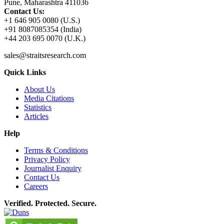
Pune, Maharashtra 411036
Contact Us:
+1 646 905 0080 (U.S.)
+91 8087085354 (India)
+44 203 695 0070 (U.K.)
sales@straitsresearch.com
Quick Links
About Us
Media Citations
Statistics
Articles
Help
Terms & Conditions
Privacy Policy
Journalist Enquiry
Contact Us
Careers
Verified. Protected. Secure.