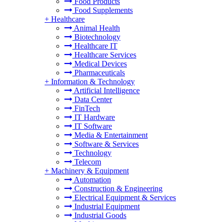
Food Products
Food Supplements
+
Healthcare
Animal Health
Biotechnology
Healthcare IT
Healthcare Services
Medical Devices
Pharmaceuticals
+
Information & Technology
Artificial Intelligence
Data Center
FinTech
IT Hardware
IT Software
Media & Entertainment
Software & Services
Technology
Telecom
+
Machinery & Equipment
Automation
Construction & Engineering
Electrical Equipment & Services
Industrial Equipment
Industrial Goods