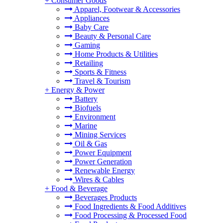
+
Consumer Goods
Apparel, Footwear & Accessories
Appliances
Baby Care
Beauty & Personal Care
Gaming
Home Products & Utilities
Retailing
Sports & Fitness
Travel & Tourism
+
Energy & Power
Battery
Biofuels
Environment
Marine
Mining Services
Oil & Gas
Power Equipment
Power Generation
Renewable Energy
Wires & Cables
+
Food & Beverage
Beverages Products
Food Ingredients & Food Additives
Food Processing & Processed Food