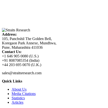
Address:
105, Panchshil The Golden Bell,
Koregaon Park Annexe, Mundhwa,
Pune, Maharashtra 411036
Contact Us:
+1 646 905 0080 (U.S.)
+91 8087085354 (India)
+44 203 695 0070 (U.K.)
sales@straitsresearch.com
Quick Links
About Us
Media Citations
Statistics
Articles