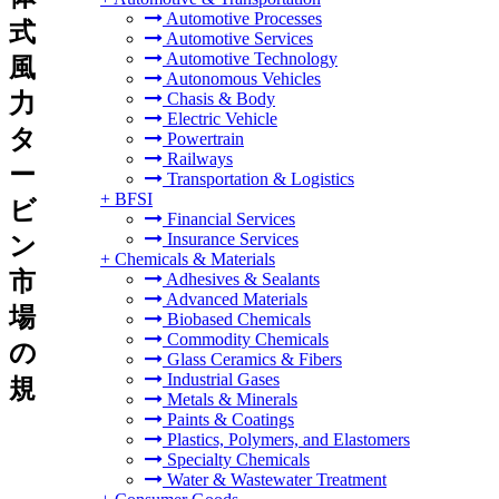
Automotive Processes
式
Automotive Services
Automotive Technology
風
Autonomous Vehicles
力
Chasis & Body
Electric Vehicle
タ
Powertrain
Railways
ー
Transportation & Logistics
+
BFSI
ビ
Financial Services
Insurance Services
ン
+
Chemicals & Materials
市
Adhesives & Sealants
Advanced Materials
場
Biobased Chemicals
Commodity Chemicals
の
Glass Ceramics & Fibers
Industrial Gases
規
Metals & Minerals
Paints & Coatings
Plastics, Polymers, and Elastomers
Specialty Chemicals
Water & Wastewater Treatment