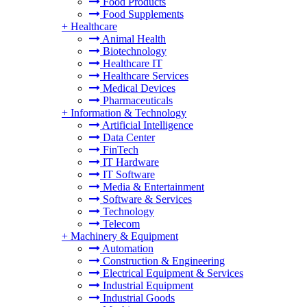
Food Products
Food Supplements
+
Healthcare
Animal Health
Biotechnology
Healthcare IT
Healthcare Services
Medical Devices
Pharmaceuticals
+
Information & Technology
Artificial Intelligence
Data Center
FinTech
IT Hardware
IT Software
Media & Entertainment
Software & Services
Technology
Telecom
+
Machinery & Equipment
Automation
Construction & Engineering
Electrical Equipment & Services
Industrial Equipment
Industrial Goods