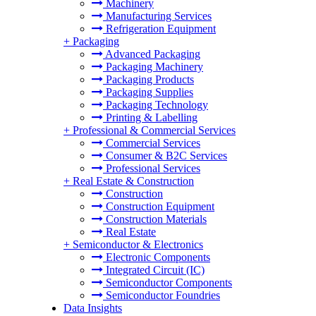
Machinery
Manufacturing Services
Refrigeration Equipment
+
Packaging
Advanced Packaging
Packaging Machinery
Packaging Products
Packaging Supplies
Packaging Technology
Printing & Labelling
+
Professional & Commercial Services
Commercial Services
Consumer & B2C Services
Professional Services
+
Real Estate & Construction
Construction
Construction Equipment
Construction Materials
Real Estate
+
Semiconductor & Electronics
Electronic Components
Integrated Circuit (IC)
Semiconductor Components
Semiconductor Foundries
Data Insights