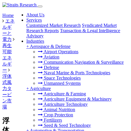
About Us
Home
Services
エネ
Customized Market Research
Syndicated Market
ルギ
Research Reports
Transaction & Legal Intelligence
ーと
Advisory
電力
Industries
再生
+
Aerospace & Defense
可能
Airport Operations
Aviation
エネ
Communication Navigation & Surveillance
ルギ
Defense
ー
Naval Marine & Ports Technologies
浮体
Space Technologies
式風
Unmanned Systems
力タ
+
Agriculture
Agriculture & Farming
ービ
Agriculture Equipment & Machinery
ン市
Agriculture Technology
場
Animal Nutrition
Crop Protection
浮
Fertilizers
Seed & Seed Technology
体
+
Automotive & Transportation