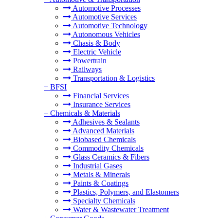
Automotive Processes
Automotive Services
Automotive Technology
Autonomous Vehicles
Chasis & Body
Electric Vehicle
Powertrain
Railways
Transportation & Logistics
+
BFSI
Financial Services
Insurance Services
+
Chemicals & Materials
Adhesives & Sealants
Advanced Materials
Biobased Chemicals
Commodity Chemicals
Glass Ceramics & Fibers
Industrial Gases
Metals & Minerals
Paints & Coatings
Plastics, Polymers, and Elastomers
Specialty Chemicals
Water & Wastewater Treatment