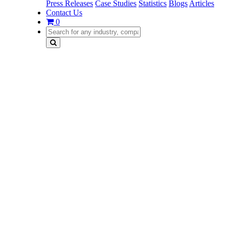
Press Releases
Case Studies
Statistics
Blogs
Articles
Contact Us
0