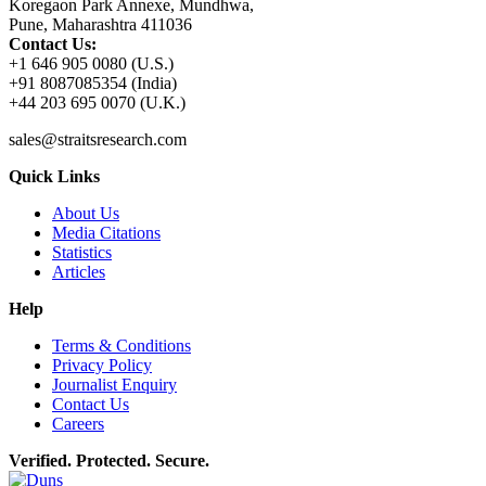
Koregaon Park Annexe, Mundhwa,
Pune, Maharashtra 411036
Contact Us:
+1 646 905 0080 (U.S.)
+91 8087085354 (India)
+44 203 695 0070 (U.K.)
sales@straitsresearch.com
Quick Links
About Us
Media Citations
Statistics
Articles
Help
Terms & Conditions
Privacy Policy
Journalist Enquiry
Contact Us
Careers
Verified. Protected. Secure.