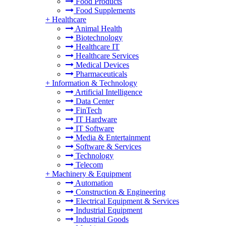
Food Products
Food Supplements
+
Healthcare
Animal Health
Biotechnology
Healthcare IT
Healthcare Services
Medical Devices
Pharmaceuticals
+
Information & Technology
Artificial Intelligence
Data Center
FinTech
IT Hardware
IT Software
Media & Entertainment
Software & Services
Technology
Telecom
+
Machinery & Equipment
Automation
Construction & Engineering
Electrical Equipment & Services
Industrial Equipment
Industrial Goods