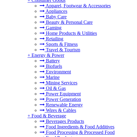
+
Consumer Goods
Apparel, Footwear & Accessories
Appliances
Baby Care
Beauty & Personal Care
Gaming
Home Products & Utilities
Retailing
Sports & Fitness
Travel & Tourism
+
Energy & Power
。
Battery
Biofuels
Environment
Marine
Mining Services
Oil & Gas
Power Equipment
Power Generation
Renewable Energy
Wires & Cables
+
Food & Beverage
Beverages Products
Food Ingredients & Food Additives
Food Processing & Processed Food