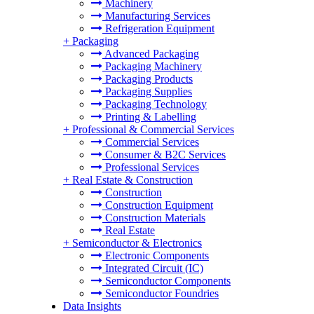
Machinery
Manufacturing Services
Refrigeration Equipment
+
Packaging
Advanced Packaging
Packaging Machinery
Packaging Products
Packaging Supplies
Packaging Technology
Printing & Labelling
+
Professional & Commercial Services
Commercial Services
Consumer & B2C Services
Professional Services
+
Real Estate & Construction
Construction
Construction Equipment
Construction Materials
Real Estate
+
Semiconductor & Electronics
Electronic Components
Integrated Circuit (IC)
Semiconductor Components
Semiconductor Foundries
Data Insights