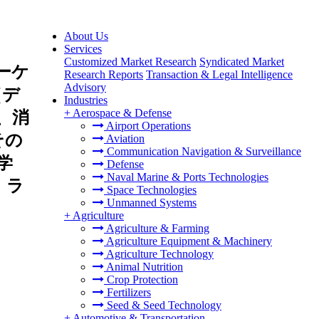
About Us
Services
Customized Market Research
Syndicated Market
ーケ
Research Reports
Transaction & Legal Intelligence
Advisory
（デ
Industries
+
Aerospace & Defense
、消
Airport Operations
その
Aviation
Communication Navigation & Surveillance
学
Defense
Naval Marine & Ports Technologies
、ラ
Space Technologies
Unmanned Systems
+
Agriculture
Agriculture & Farming
Agriculture Equipment & Machinery
Agriculture Technology
Animal Nutrition
Crop Protection
Fertilizers
Seed & Seed Technology
+
Automotive & Transportation