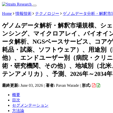
Home
情報技術
テクノロジー
ゲノムデータ分析・解釈市
ゲノムデータ解析・解釈市場規模、シ
ンシング、マイクロアレイ、バイオイン
ータ解析、NGSベースサービス、コア
耗品・試薬、ソフトウェア）、用途別（
他）、エンドユーザー別（病院・クリ
術・研究機関、その他）、地域別（北米
テンアメリカ）、予測、2026年～2034年
最終更新:
June 03, 2026
|
著者:
Pavan Warade
|
形式:
概要
目次
セグメンテーション
方法論