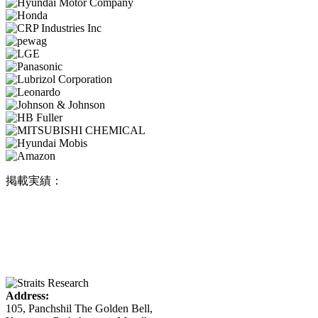
掲載実績：
Address:
105, Panchshil The Golden Bell,