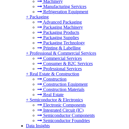
Machinery
Manufacturing Services
Refrigeration Equipment
+
Packaging
Advanced Packaging
Packaging Machinery
Packaging Products
Packaging Supplies
Packaging Technology
Printing & Labelling
+
Professional & Commercial Services
Commercial Services
Consumer & B2C Services
Professional Services
+
Real Estate & Construction
Construction
Construction Equipment
Construction Materials
Real Estate
+
Semiconductor & Electronics
Electronic Components
Integrated Circuit (IC)
Semiconductor Components
Semiconductor Foundries
Data Insights