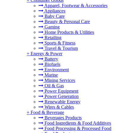
+
Consumer Goods
Apparel, Footwear & Accessories
Appliances
Baby Care
Beauty & Personal Care
Gaming
Home Products & Utilities
Retailing
Sports & Fitness
Travel & Tourism
+
Energy & Power
Battery
Biofuels
Environment
Marine
Mining Services
Oil & Gas
Power Equipment
Power Generation
Renewable Energy
Wires & Cables
+
Food & Beverage
Beverages Products
Food Ingredients & Food Additives
Food Processing & Processed Food