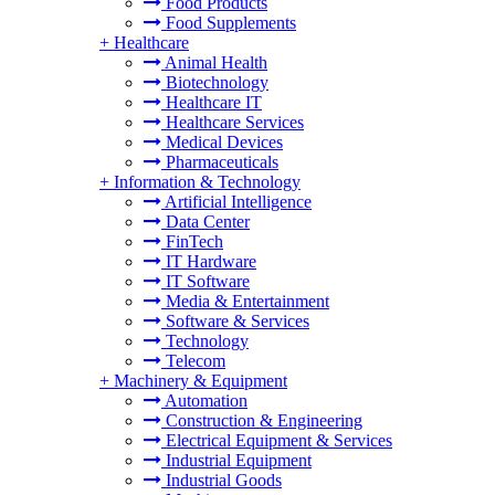
Food Products
Food Supplements
+
Healthcare
Animal Health
Biotechnology
Healthcare IT
Healthcare Services
Medical Devices
Pharmaceuticals
+
Information & Technology
Artificial Intelligence
Data Center
FinTech
IT Hardware
IT Software
Media & Entertainment
Software & Services
Technology
Telecom
+
Machinery & Equipment
Automation
Construction & Engineering
Electrical Equipment & Services
Industrial Equipment
Industrial Goods