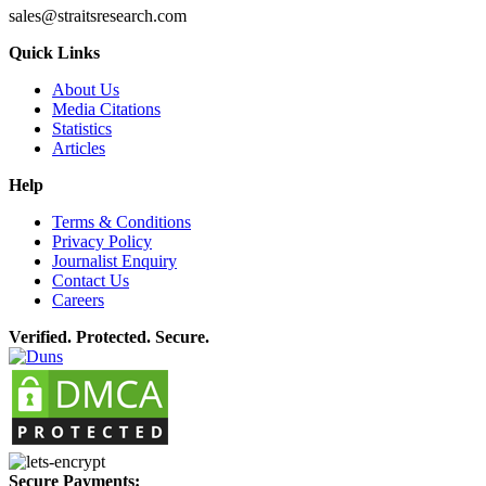
sales@straitsresearch.com
Quick Links
About Us
Media Citations
Statistics
Articles
Help
Terms & Conditions
Privacy Policy
Journalist Enquiry
Contact Us
Careers
Verified. Protected. Secure.
Secure Payments: