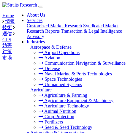
About Us
Home
Services
情報
Customized Market Research
Syndicated Market
技術
Research Reports
Transaction & Legal Intelligence
通信
Advisory
GPS
Industries
妨害
+
Aerospace & Defense
対策
Airport Operations
市場
Aviation
Communication Navigation & Surveillance
Defense
Naval Marine & Ports Technologies
Space Technologies
Unmanned Systems
+
Agriculture
Agriculture & Farming
Agriculture Equipment & Machinery
Agriculture Technology
Animal Nutrition
Crop Protection
Fertilizers
Seed & Seed Technology
+
Automotive & Transportation