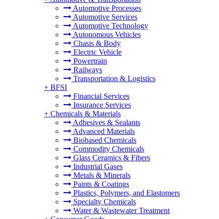
Automotive Processes
Automotive Services
Automotive Technology
Autonomous Vehicles
Chasis & Body
Electric Vehicle
Powertrain
Railways
Transportation & Logistics
+
BFSI
Financial Services
Insurance Services
+
Chemicals & Materials
Adhesives & Sealants
Advanced Materials
Biobased Chemicals
Commodity Chemicals
Glass Ceramics & Fibers
Industrial Gases
Metals & Minerals
Paints & Coatings
Plastics, Polymers, and Elastomers
Specialty Chemicals
Water & Wastewater Treatment