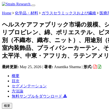
Home
化学品・材料
ガラスセラミックスおよび繊維
医療
ヘルスケアファブリック市場の規模、
リプロピレン、綿、ポリエステル、ビ
別（不織布、織布、ニット）、用途別（
室内装飾品、プライバシーカーテン、
太平洋、中東・アフリカ、ラテンアメリカ）
最終更新:
May 25, 2026
|
著者:
Anantika Sharma
|
形式:
概要
目次
セグメンテーション
方法論
無料サンプルをダウンロード
概要