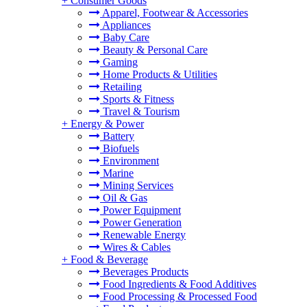
+
Consumer Goods
Apparel, Footwear & Accessories
Appliances
Baby Care
Beauty & Personal Care
Gaming
Home Products & Utilities
。
Retailing
Sports & Fitness
Travel & Tourism
+
Energy & Power
Battery
Biofuels
Environment
Marine
Mining Services
Oil & Gas
Power Equipment
Power Generation
Renewable Energy
Wires & Cables
+
Food & Beverage
Beverages Products
Food Ingredients & Food Additives
Food Processing & Processed Food