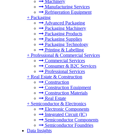
Machinery
Manufacturing Services
Refrigeration Equipment
+
Packaging
Advanced Packaging
Packaging Machinery
Packaging Products
Packaging Supplies
Packaging Technology
Printing & Labelling
+
Professional & Commercial Services
Commercial Services
Consumer & B2C Services
Professional Services
+
Real Estate & Construction
Construction
Construction Equipment
Construction Materials
Real Estate
+
Semiconductor & Electronics
Electronic Components
Integrated Circuit (IC)
Semiconductor Components
Semiconductor Foundries
Data Insights