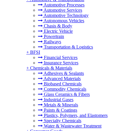
Automotive Processes
Automotive Services
Automotive Technology
Autonomous Vehicles
Chasis & Body
Electric Vehicle
Powertrain
Railways
Transportation & Logistics
+
BFSI
Financial Services
Insurance Services
+
Chemicals & Materials
Adhesives & Sealants
Advanced Materials
Biobased Chemicals
Commodity Chemicals
Glass Ceramics & Fibers
Industrial Gases
Metals & Minerals
Paints & Coatings
Plastics, Polymers, and Elastomers
Specialty Chemicals
Water & Wastewater Treatment