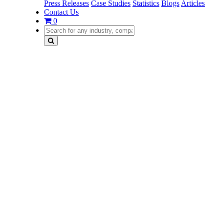
Press Releases
Case Studies
Statistics
Blogs
Articles
Contact Us
0