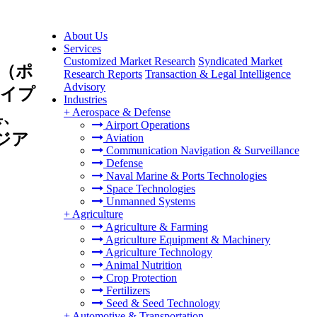
About Us
Services
Customized Market Research
Syndicated Market
（ポ
Research Reports
Transaction & Legal Intelligence
Advisory
タイプ
Industries
+
Aerospace & Defense
具、
Airport Operations
ジア
Aviation
Communication Navigation & Surveillance
Defense
Naval Marine & Ports Technologies
Space Technologies
Unmanned Systems
+
Agriculture
Agriculture & Farming
Agriculture Equipment & Machinery
Agriculture Technology
Animal Nutrition
Crop Protection
Fertilizers
Seed & Seed Technology
+
Automotive & Transportation