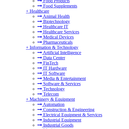
Food Products
Food Supplements
+
Healthcare
Animal Health
Biotechnology
Healthcare IT
Healthcare Services
Medical Devices
Pharmaceuticals
+
Information & Technology
Artificial Intelligence
Data Center
FinTech
IT Hardware
IT Software
Media & Entertainment
Software & Services
Technology
Telecom
+
Machinery & Equipment
Automation
Construction & Engineering
Electrical Equipment & Services
Industrial Equipment
Industrial Goods