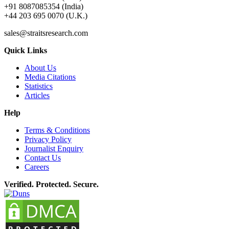
+91 8087085354 (India)
+44 203 695 0070 (U.K.)
sales@straitsresearch.com
Quick Links
About Us
Media Citations
Statistics
Articles
Help
Terms & Conditions
Privacy Policy
Journalist Enquiry
Contact Us
Careers
Verified. Protected. Secure.