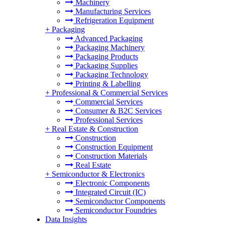
Machinery
Manufacturing Services
Refrigeration Equipment
+
Packaging
Advanced Packaging
Packaging Machinery
Packaging Products
Packaging Supplies
Packaging Technology
Printing & Labelling
+
Professional & Commercial Services
Commercial Services
Consumer & B2C Services
Professional Services
+
Real Estate & Construction
Construction
Construction Equipment
Construction Materials
Real Estate
+
Semiconductor & Electronics
Electronic Components
Integrated Circuit (IC)
Semiconductor Components
Semiconductor Foundries
Data Insights