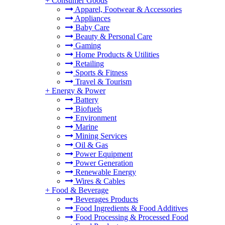
+
Consumer Goods
Apparel, Footwear & Accessories
Appliances
Baby Care
Beauty & Personal Care
Gaming
Home Products & Utilities
Retailing
Sports & Fitness
Travel & Tourism
+
Energy & Power
Battery
Biofuels
Environment
Marine
Mining Services
Oil & Gas
Power Equipment
Power Generation
Renewable Energy
Wires & Cables
+
Food & Beverage
Beverages Products
Food Ingredients & Food Additives
Food Processing & Processed Food