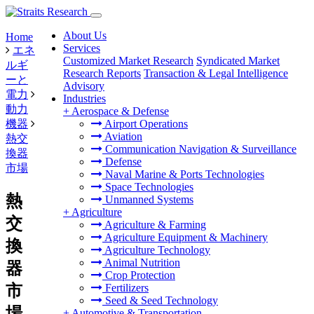
About Us
Home
Services
エネ
Customized Market Research
Syndicated Market
ルギ
Research Reports
Transaction & Legal Intelligence
ーと
Advisory
電力
Industries
動力
+
Aerospace & Defense
機器
Airport Operations
Aviation
熱交
Communication Navigation & Surveillance
換器
Defense
市場
Naval Marine & Ports Technologies
Space Technologies
熱
Unmanned Systems
+
Agriculture
交
Agriculture & Farming
Agriculture Equipment & Machinery
換
Agriculture Technology
Animal Nutrition
器
Crop Protection
市
Fertilizers
Seed & Seed Technology
場
+
Automotive & Transportation