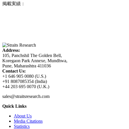
掲載実績：
Address:
105, Panchshil The Golden Bell,
Koregaon Park Annexe, Mundhwa,
Pune, Maharashtra 411036
Contact Us:
+1 646 905 0080 (U.S.)
+91 8087085354 (India)
+44 203 695 0070 (U.K.)
sales@straitsresearch.com
Quick Links
About Us
Media Citations
Statistics