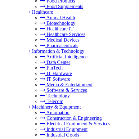
Food Products
Food Supplements
+
Healthcare
Animal Health
Biotechnology
Healthcare IT
Healthcare Services
Medical Devices
Pharmaceuticals
+
Information & Technology
Artificial Intelligence
Data Center
FinTech
IT Hardware
IT Software
Media & Entertainment
Software & Services
Technology
Telecom
+
Machinery & Equipment
Automation
Construction & Engineering
Electrical Equipment & Services
Industrial Equipment
Industrial Goods