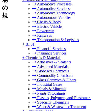
Automotive Processes
の
Automotive Services
Automotive Technology
規
Autonomous Vehicles
Chasis & Body
Electric Vehicle
Powertrain
Railways
Transportation & Logistics
+
BFSI
Financial Services
Insurance Services
+
Chemicals & Materials
Adhesives & Sealants
Advanced Materials
Biobased Chemicals
Commodity Chemicals
Glass Ceramics & Fibers
Industrial Gases
Metals & Minerals
Paints & Coatings
Plastics, Polymers, and Elastomers
Specialty Chemicals
Water & Wastewater Treatment