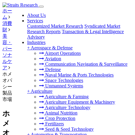
ホー
About Us
ム
Services
消費
Customized Market Research
Syndicated Market
財
Research Reports
Transaction & Legal Intelligence
美
Advisory
容・
Industries
+
Aerospace & Defense
パー
Airport Operations
ソナ
Aviation
ルケ
Communication Navigation & Surveillance
ア
Defense
ホメ
Naval Marine & Ports Technologies
オパ
Space Technologies
Unmanned Systems
シー
+
Agriculture
製品
Agriculture & Farming
市場
Agriculture Equipment & Machinery
Agriculture Technology
ホ
Animal Nutrition
Crop Protection
メ
Fertilizers
Seed & Seed Technology
オ
+
Automotive & Transportation