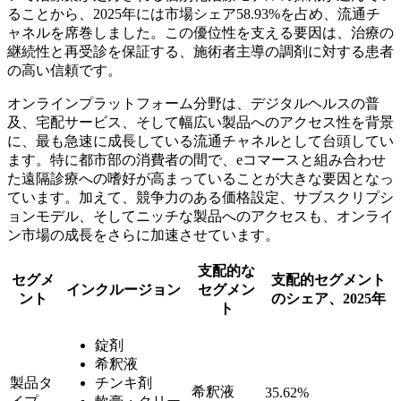
ることから、2025年には市場シェア58.93%を占め、流通チ
ャネルを席巻しました。この優位性を支える要因は、治療の
継続性と再受診を保証する、施術者主導の調剤に対する患者
の高い信頼です。
オンラインプラットフォーム分野は、デジタルヘルスの普
及、宅配サービス、そして幅広い製品へのアクセス性を背景
に、最も急速に成長している流通チャネルとして台頭してい
ます。特に都市部の消費者の間で、eコマースと組み合わせ
た遠隔診療への嗜好が高まっていることが大きな要因となっ
ています。加えて、競争力のある価格設定、サブスクリプシ
ョンモデル、そしてニッチな製品へのアクセスも、オンライ
ン市場の成長をさらに加速させています。
支配的な
セグメ
支配的セグメント
インクルージョン
セグメン
ント
のシェア、2025年
ト
錠剤
希釈液
製品タ
チンキ剤
希釈液
35.62%