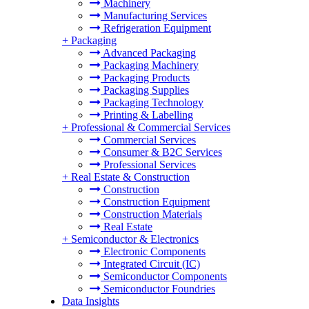
Machinery
Manufacturing Services
Refrigeration Equipment
+
Packaging
Advanced Packaging
Packaging Machinery
Packaging Products
Packaging Supplies
Packaging Technology
Printing & Labelling
+
Professional & Commercial Services
Commercial Services
Consumer & B2C Services
Professional Services
+
Real Estate & Construction
Construction
Construction Equipment
Construction Materials
Real Estate
+
Semiconductor & Electronics
Electronic Components
Integrated Circuit (IC)
Semiconductor Components
Semiconductor Foundries
Data Insights