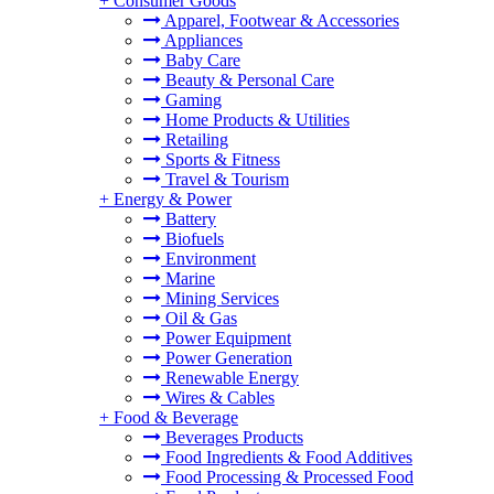
+
Consumer Goods
Apparel, Footwear & Accessories
Appliances
Baby Care
Beauty & Personal Care
Gaming
Home Products & Utilities
Retailing
Sports & Fitness
Travel & Tourism
+
Energy & Power
Battery
Biofuels
Environment
Marine
Mining Services
Oil & Gas
Power Equipment
Power Generation
Renewable Energy
Wires & Cables
+
Food & Beverage
Beverages Products
Food Ingredients & Food Additives
Food Processing & Processed Food