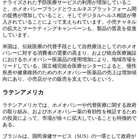
ナライズされた予防医療サービスの利用が増加しているこ
と、ホメオパシーブランドとウェルネスプラットフォーム間
の提携が増加していること、そしてデジタルヘルス相談が導
入されていることによって支えられています。小売チャネル
の拡大とマーケティングキャンペーンも、製品の普及を促進
しています。
米国は、伝統医療の代替手段として自然療法としてのホメオ
パシーに対する消費者の需要の高まり、および統合医療施設
におけるホメオパシー医薬品の使用増加により、地域市場を
リードしている。国立補完統合医療センターによると、慢性
疾患や健康維持のためのホメオパシー医薬品の売上は増加傾
向にあり、小売店がその販売を支えているという。
ラテンアメリカ
ラテンアメリカでは、ホメオパシーや代替医療に関する政府
の取り組み、およびホメオパシー薬の有効性を検証するため
の投資によって、市場が徐々に拡大していることも特徴的で
ある。
ブラジルは、国民保健サービス（SUS）の一環として政府が