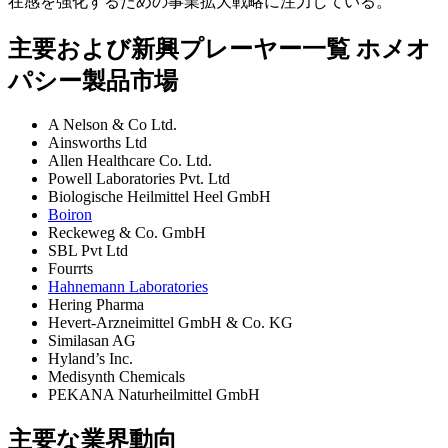
在感を強化するための事業拡大戦略に注力している。
主要および新興プレーヤー一覧 ホメオ
パシー製品市場
A Nelson & Co Ltd.
Ainsworths Ltd
Allen Healthcare Co. Ltd.
Powell Laboratories Pvt. Ltd
Biologische Heilmittel Heel GmbH
Boiron
Reckeweg & Co. GmbH
SBL Pvt Ltd
Fourrts
Hahnemann Laboratories
Hering Pharma
Hevert-Arzneimittel GmbH & Co. KG
Similasan AG
Hyland’s Inc.
Medisynth Chemicals
PEKANA Naturheilmittel GmbH
主要な業界動向