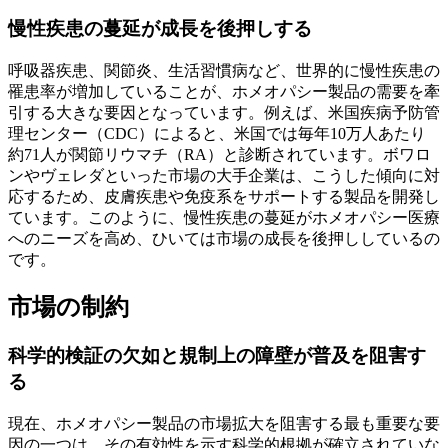
慢性疾患の蔓延が成長を後押しする
呼吸器疾患、関節炎、生活習慣病など、世界的に慢性疾患の
罹患率が増加していることが、ホメオパシー製品の需要を牽
引する大きな要因となっています。例えば、米国疾病予防管
理センター（CDC）によると、米国では毎年10万人あたり
約71人が関節リウマチ（RA）と診断されています。ボワロ
ンやヴェレダといった市場の大手企業は、こうした傾向に対
応するため、皮膚疾患や免疫系をサポートする製品を開発し
ています。このように、慢性疾患の蔓延がホメオパシー医療
へのニーズを高め、ひいては市場の成長を後押ししているの
です。
市場の制約
科学的検証の欠如と規制上の障壁が普及を阻害す
る
現在、ホメオパシー製品の市場拡大を阻害する最も重要な要
因の一つは、その有効性を示す科学的根拠が確立されていな