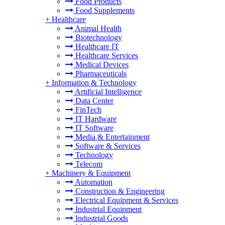
Food Products
Food Supplements
+
Healthcare
Animal Health
Biotechnology
Healthcare IT
Healthcare Services
Medical Devices
Pharmaceuticals
+
Information & Technology
Artificial Intelligence
Data Center
FinTech
IT Hardware
IT Software
Media & Entertainment
Software & Services
Technology
Telecom
+
Machinery & Equipment
Automation
Construction & Engineering
Electrical Equipment & Services
Industrial Equipment
Industrial Goods