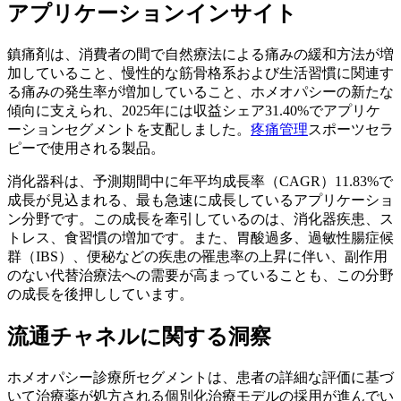
アプリケーションインサイト
鎮痛剤は、消費者の間で自然療法による痛みの緩和方法が増
加していること、慢性的な筋骨格系および生活習慣に関連す
る痛みの発生率が増加していること、ホメオパシーの新たな
傾向に支えられ、2025年には収益シェア31.40%でアプリケ
ーションセグメントを支配しました。
疼痛管理
スポーツセラ
ピーで使用される製品。
消化器科は、予測期間中に年平均成長率（CAGR）11.83%で
成長が見込まれる、最も急速に成長しているアプリケーショ
ン分野です。この成長を牽引しているのは、消化器疾患、ス
トレス、食習慣の増加です。また、胃酸過多、過敏性腸症候
群（IBS）、便秘などの疾患の罹患率の上昇に伴い、副作用
のない代替治療法への需要が高まっていることも、この分野
の成長を後押ししています。
流通チャネルに関する洞察
ホメオパシー診療所セグメントは、患者の詳細な評価に基づ
いて治療薬が処方される個別化治療モデルの採用が進んでい