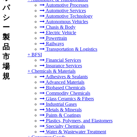
Automotive Processes
パ
Automotive Services
シ
Automotive Technology
Autonomous Vehicles
ー
Chasis & Body
Electric Vehicle
製
Powertrain
Railways
品
Transportation & Logistics
+
BFSI
市
Financial Services
場
Insurance Services
+
Chemicals & Materials
規
Adhesives & Sealants
Advanced Materials
Biobased Chemicals
Commodity Chemicals
Glass Ceramics & Fibers
Industrial Gases
Metals & Minerals
Paints & Coatings
Plastics, Polymers, and Elastomers
Specialty Chemicals
Water & Wastewater Treatment