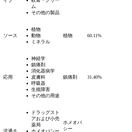
イプ
軟膏・クリー
ム
その他の製品
植物
ソース
動物
植物
60.11%
ミネラル
神経学
鎮痛剤
消化器病学
応用
皮膚科
鎮痛剤
31.40%
呼吸器
生殖障害
その他の用途
ドラッグスト
アおよび小売
ホメオパ
薬局
シー
流通チ
ホメオパシー