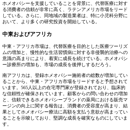
ホメオパシーを支援していることを背景に、代替医療に対す
る消費者の信頼が非常に高く、ラテンアメリカ市場をリード
している。さらに、同地域の製造業者は、特に小児科分野に
おいて、より多くの研究投資を開始している。
中東およびアフリカ
中東・アフリカ市場は、代替医療を目的とした医療ツーリズ
ムの増加と、慢性的な生活習慣病に対する非侵襲的治療への
意識の高まりにより、着実に成長を続けている。ホメオパシ
ー診療所の増加も、市場の成長を後押しするだろう。
南アフリカは、登録ホメオパシー施術者の総数が増加してい
ることから、中東・アフリカ市場をリードすると予想されて
います。565人以上の在宅専門家が登録されており、臨床的
な信頼性が確保されています。顧客からの問い合わせの増加
と、信頼できるホメオパシーブランドの薬局における販売マ
ージンの向上に関する報告は、消費者の受容度が高まり、結
果としてホメオパシー療法に高額を支払う意欲が高まってい
ることを示唆しており、堅調な成長を確実なものにしていま
す。