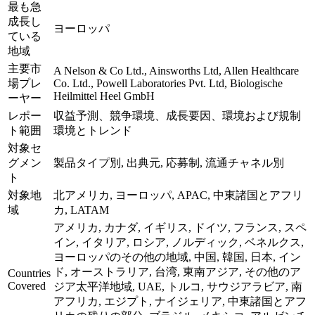
最も急
成長し
ヨーロッパ
ている
地域
主要市
A Nelson & Co Ltd., Ainsworths Ltd, Allen Healthcare
場プレ
Co. Ltd., Powell Laboratories Pvt. Ltd, Biologische
Heilmittel Heel GmbH
ーヤー
レポー
収益予測、競争環境、成長要因、環境および規制
ト範囲
環境とトレンド
対象セ
グメン
製品タイプ別, 出典元, 応募制, 流通チャネル別
ト
対象地
北アメリカ, ヨーロッパ, APAC, 中東諸国とアフリ
域
カ, LATAM
アメリカ, カナダ, イギリス, ドイツ, フランス, スペ
イン, イタリア, ロシア, ノルディック, ベネルクス,
ヨーロッパのその他の地域, 中国, 韓国, 日本, イン
ド, オーストラリア, 台湾, 東南アジア, その他のア
Countries
Covered
ジア太平洋地域, UAE, トルコ, サウジアラビア, 南
アフリカ, エジプト, ナイジェリア, 中東諸国とアフ