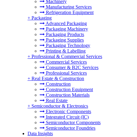
Machinery
Manufacturing Services
Refrigeration Equipment
+
Packaging
Advanced Packaging
Packaging Machinery
Packaging Products
Packaging Supplies
Packaging Technology
Printing & Labelling
+
Professional & Commercial Services
Commercial Services
Consumer & B2C Services
Professional Services
+
Real Estate & Construction
Construction
Construction Equipment
Construction Materials
Real Estate
+
Semiconductor & Electronics
Electronic Components
Integrated Circuit (IC)
Semiconductor Components
Semiconductor Foundries
Data Insights