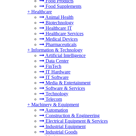
Food Products
Food Supplements
+
Healthcare
Animal Health
Biotechnology
Healthcare IT
Healthcare Services
Medical Devices
Pharmaceuticals
+
Information & Technology
Artificial Intelligence
Data Center
FinTech
IT Hardware
IT Software
Media & Entertainment
Software & Services
Technology
Telecom
+
Machinery & Equipment
Automation
Construction & Engineering
Electrical Equipment & Services
Industrial Equipment
Industrial Goods