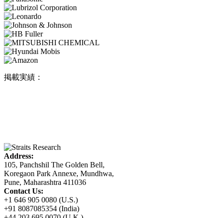
掲載実績：
Address:
105, Panchshil The Golden Bell,
Koregaon Park Annexe, Mundhwa,
Pune, Maharashtra 411036
Contact Us:
+1 646 905 0080 (U.S.)
+91 8087085354 (India)
+44 203 695 0070 (U.K.)