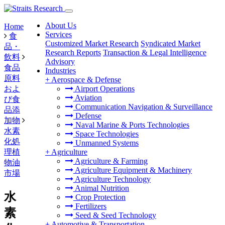
About Us
Home
Services
食
Customized Market Research
Syndicated Market
品・
Research Reports
Transaction & Legal Intelligence
飲料
Advisory
食品
Industries
原料
+
Aerospace & Defense
およ
Airport Operations
Aviation
び食
Communication Navigation & Surveillance
品添
Defense
加物
Naval Marine & Ports Technologies
水素
Space Technologies
化処
Unmanned Systems
理植
+
Agriculture
Agriculture & Farming
物油
Agriculture Equipment & Machinery
市場
Agriculture Technology
Animal Nutrition
水
Crop Protection
Fertilizers
素
Seed & Seed Technology
+
Automotive & Transportation