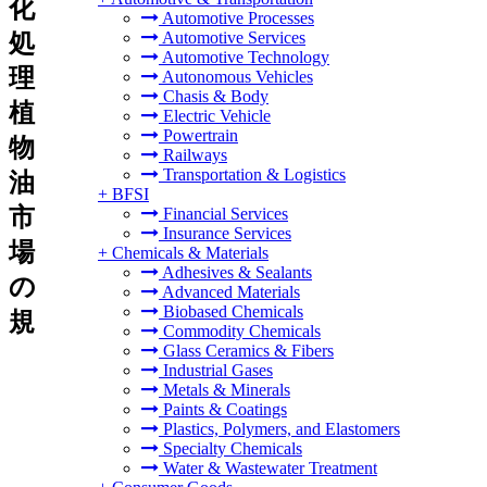
化
Automotive Processes
Automotive Services
処
Automotive Technology
理
Autonomous Vehicles
Chasis & Body
植
Electric Vehicle
Powertrain
物
Railways
Transportation & Logistics
油
+
BFSI
市
Financial Services
Insurance Services
場
+
Chemicals & Materials
Adhesives & Sealants
の
Advanced Materials
Biobased Chemicals
規
Commodity Chemicals
Glass Ceramics & Fibers
Industrial Gases
Metals & Minerals
Paints & Coatings
Plastics, Polymers, and Elastomers
Specialty Chemicals
Water & Wastewater Treatment