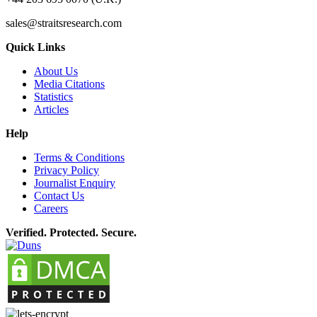
sales@straitsresearch.com
Quick Links
About Us
Media Citations
Statistics
Articles
Help
Terms & Conditions
Privacy Policy
Journalist Enquiry
Contact Us
Careers
Verified. Protected. Secure.