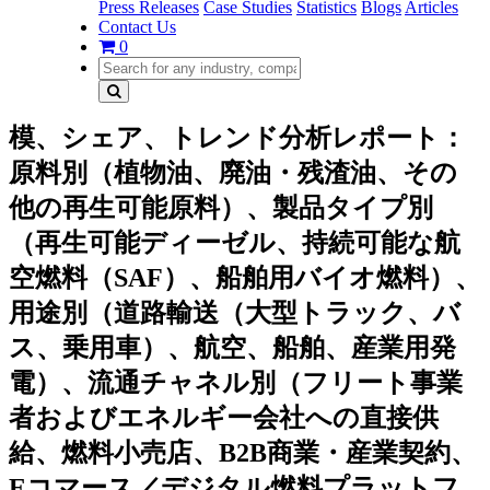
Press Releases
Case Studies
Statistics
Blogs
Articles
Contact Us
0
模、シェア、トレンド分析レポート：
原料別（植物油、廃油・残渣油、その
他の再生可能原料）、製品タイプ別
（再生可能ディーゼル、持続可能な航
空燃料（SAF）、船舶用バイオ燃料）、
用途別（道路輸送（大型トラック、バ
ス、乗用車）、航空、船舶、産業用発
電）、流通チャネル別（フリート事業
者およびエネルギー会社への直接供
給、燃料小売店、B2B商業・産業契約、
Eコマース／デジタル燃料プラットフ