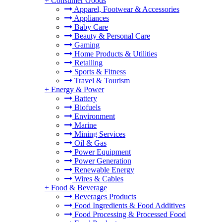
+
Consumer Goods
Apparel, Footwear & Accessories
Appliances
Baby Care
Beauty & Personal Care
Gaming
Home Products & Utilities
Retailing
Sports & Fitness
Travel & Tourism
+
Energy & Power
Battery
Biofuels
Environment
Marine
Mining Services
Oil & Gas
Power Equipment
Power Generation
Renewable Energy
Wires & Cables
+
Food & Beverage
Beverages Products
Food Ingredients & Food Additives
Food Processing & Processed Food