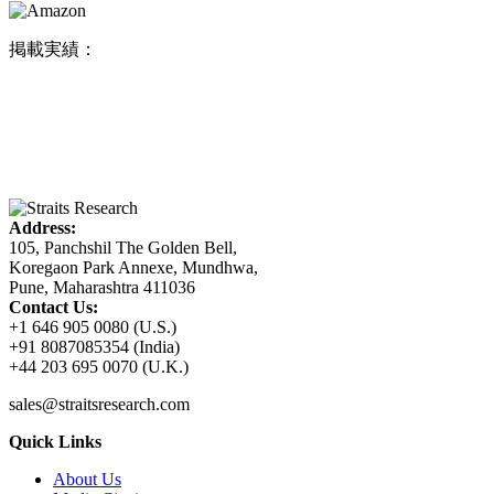
掲載実績：
Address:
105, Panchshil The Golden Bell,
Koregaon Park Annexe, Mundhwa,
Pune, Maharashtra 411036
Contact Us:
+1 646 905 0080 (U.S.)
+91 8087085354 (India)
+44 203 695 0070 (U.K.)
sales@straitsresearch.com
Quick Links
About Us