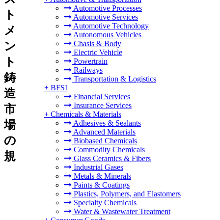
Automotive Processes
ト
Automotive Services
Automotive Technology
メ
Autonomous Vehicles
Chasis & Body
ン
Electric Vehicle
ト
Powertrain
Railways
鋳
Transportation & Logistics
+
BFSI
造
Financial Services
Insurance Services
市
+
Chemicals & Materials
場
Adhesives & Sealants
Advanced Materials
の
Biobased Chemicals
Commodity Chemicals
規
Glass Ceramics & Fibers
Industrial Gases
Metals & Minerals
Paints & Coatings
Plastics, Polymers, and Elastomers
Specialty Chemicals
Water & Wastewater Treatment