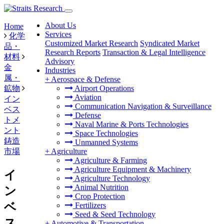
About Us
Home
Services
化学
Customized Market Research
Syndicated Market
品・
Research Reports
Transaction & Legal Intelligence
材料
Advisory
金
Industries
属・
+
Aerospace & Defense
鉱物
Airport Operations
Aviation
イン
Communication Navigation & Surveillance
ベス
Defense
トメ
Naval Marine & Ports Technologies
ント
Space Technologies
鋳造
Unmanned Systems
市場
+
Agriculture
Agriculture & Farming
Agriculture Equipment & Machinery
イ
Agriculture Technology
Animal Nutrition
ン
Crop Protection
ベ
Fertilizers
Seed & Seed Technology
ス
+
Automotive & Transportation