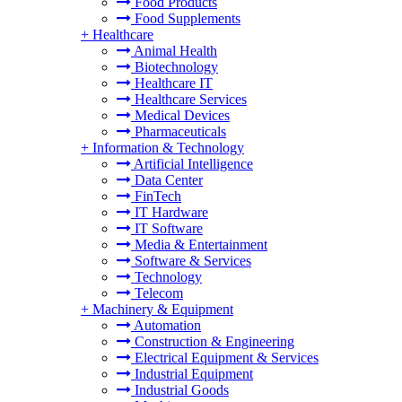
Food Products
Food Supplements
+
Healthcare
Animal Health
Biotechnology
Healthcare IT
Healthcare Services
Medical Devices
Pharmaceuticals
+
Information & Technology
Artificial Intelligence
Data Center
FinTech
IT Hardware
IT Software
Media & Entertainment
Software & Services
Technology
Telecom
+
Machinery & Equipment
Automation
Construction & Engineering
Electrical Equipment & Services
Industrial Equipment
Industrial Goods