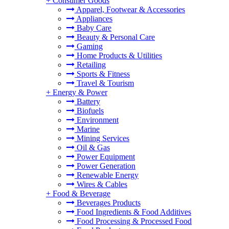
+
Consumer Goods
Apparel, Footwear & Accessories
Appliances
Baby Care
Beauty & Personal Care
Gaming
Home Products & Utilities
Retailing
Sports & Fitness
Travel & Tourism
+
Energy & Power
Battery
Biofuels
Environment
Marine
Mining Services
Oil & Gas
Power Equipment
Power Generation
Renewable Energy
Wires & Cables
+
Food & Beverage
Beverages Products
Food Ingredients & Food Additives
Food Processing & Processed Food