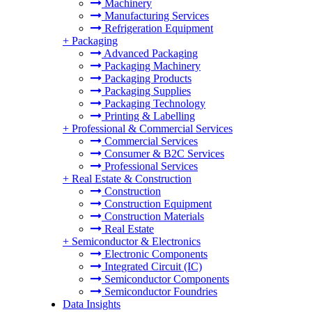
Machinery
Manufacturing Services
Refrigeration Equipment
+
Packaging
Advanced Packaging
Packaging Machinery
Packaging Products
Packaging Supplies
Packaging Technology
Printing & Labelling
+
Professional & Commercial Services
Commercial Services
Consumer & B2C Services
Professional Services
+
Real Estate & Construction
Construction
Construction Equipment
Construction Materials
Real Estate
+
Semiconductor & Electronics
Electronic Components
Integrated Circuit (IC)
Semiconductor Components
Semiconductor Foundries
Data Insights